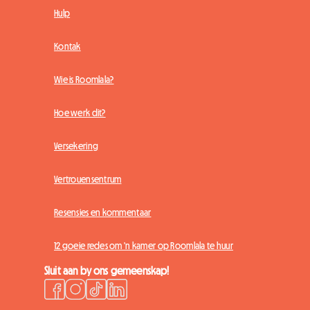
Hulp
Kontak
Wie is Roomlala?
Hoe werk dit?
Versekering
Vertrouensentrum
Resensies en kommentaar
12 goeie redes om 'n kamer op Roomlala te huur
Sluit aan by ons gemeenskap!