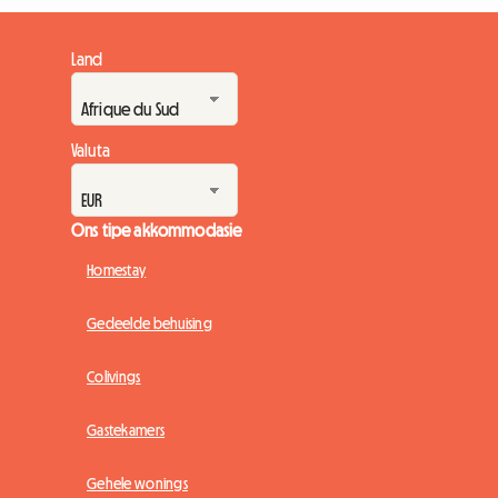
Land
Valuta
Ons tipe akkommodasie
Homestay
Gedeelde behuising
Colivings
Gastekamers
Gehele wonings