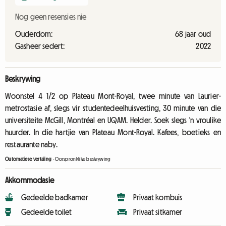
Nog geen resensies nie
Ouderdom:
68 jaar oud
Gasheer sedert:
2022
Beskrywing
Woonstel 4 1/2 op Plateau Mont-Royal, twee minute van Laurier-
metrostasie af, slegs vir studentedeelhuisvesting, 30 minute van die
universiteite McGill, Montréal en UQAM. Helder. Soek slegs 'n vroulike
huurder. In die hartjie van Plateau Mont-Royal. Kafees, boetieks en
restaurante naby.
Outomatiese vertaling
-
Oorspronklike beskrywing
Akkommodasie
Gedeelde badkamer
Privaat kombuis
Gedeelde toilet
Privaat sitkamer