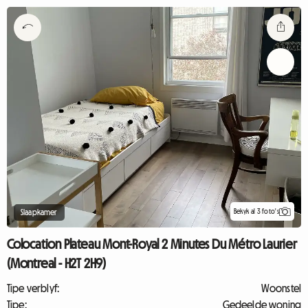
Bekyk al 3 foto's
Slaapkamer
Colocation Plateau Mont-Royal 2 Minutes Du Métro Laurier
(Montreal - H2T 2H9)
Tipe verblyf:
Woonstel
Tipe:
Gedeelde woning