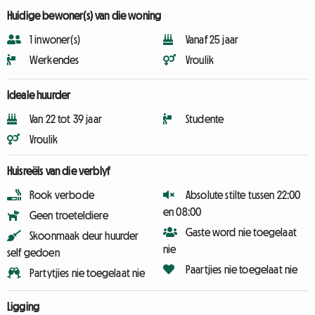
Huidige bewoner(s) van die woning
1 inwoner(s)
Vanaf 25 jaar
Werkendes
Vroulik
Ideale huurder
Van 22 tot 39 jaar
Studente
Vroulik
Huisreëls van die verblyf
Rook verbode
Absolute stilte tussen 22:00
en 08:00
Geen troeteldiere
Gaste word nie toegelaat
Skoonmaak deur huurder
nie
self gedoen
Paartjies nie toegelaat nie
Partytjies nie toegelaat nie
Ligging