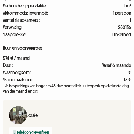
Verhuurde oppervlakte:
1 m²
Akkommodasievermoë:
1 persoon
Aantal slaapkamers :
1
Verwysing:
260136
Slaapplekke:
1 Enkelbed
Huur en voorwaardes
574 € / maand
Duur:
Vanaf 6 maande
Waarborgsom:
1 €
Skoonmaakfooi:
13 €
- Vir besprekings van langer as 45 dae moet die huurtydperk op die laaste dag
van die maand eindig.
Josée
Telefoon geverifieer