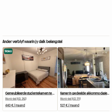
Ander verblyf waarin jy dalk belangstel
Video
Gemeubileerde studentekamers te huur in Montreal
Kamer in gedeelde akkommodasie, metrostasie Beubien
Montréal (H2L 2N2)
Montréal (H2S 1T9)
440 € / maand
527 € / maand