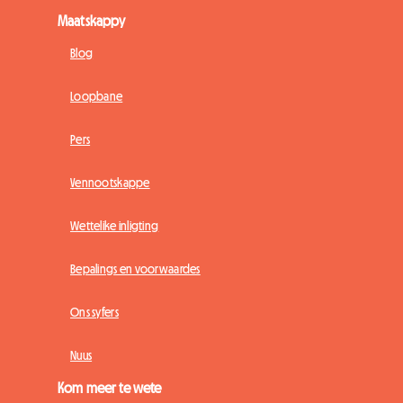
Maatskappy
Blog
Loopbane
Pers
Vennootskappe
Wettelike inligting
Bepalings en voorwaardes
Ons syfers
Nuus
Kom meer te wete