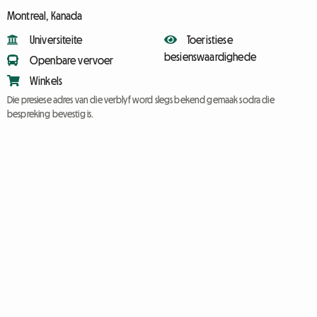
Montreal, Kanada
Universiteite
Toeristiese
besienswaardighede
Openbare vervoer
Winkels
Die presiese adres van die verblyf word slegs bekend gemaak sodra die
bespreking bevestig is.