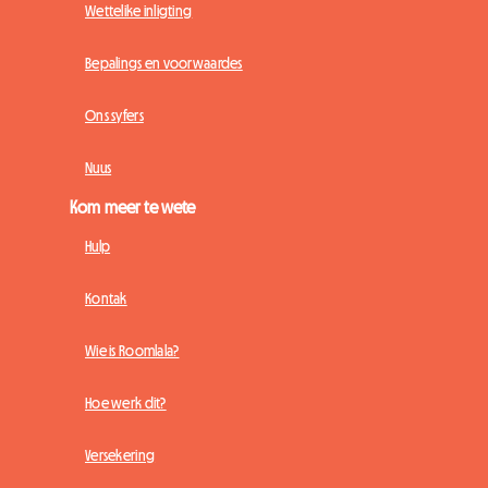
Wettelike inligting
Bepalings en voorwaardes
Ons syfers
Nuus
Kom meer te wete
Hulp
Kontak
Wie is Roomlala?
Hoe werk dit?
Versekering