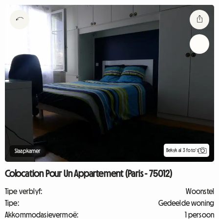
Bekyk al 3 foto's
Slaapkamer
Colocation Pour Un Appartement (Paris - 75012)
Tipe verblyf:
Woonstel
Tipe:
Gedeelde woning
Akkommodasievermoë:
1 persoon