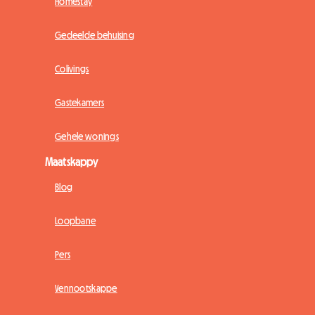
Homestay
Gedeelde behuising
Colivings
Gastekamers
Gehele wonings
Maatskappy
Blog
Loopbane
Pers
Vennootskappe