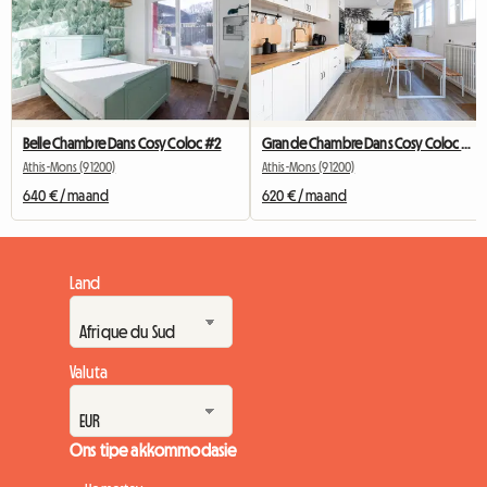
Belle Chambre Dans Cosy Coloc #2
Grande Chambre Dans Cosy Coloc #5 New York près d'olry
Athis-Mons (91200)
Athis-Mons (91200)
640 € / maand
620 € / maand
Land
Valuta
Ons tipe akkommodasie