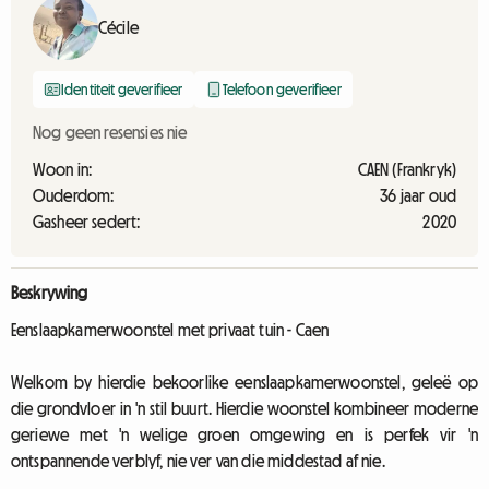
Cécile
Identiteit geverifieer
Telefoon geverifieer
Nog geen resensies nie
Woon in:
CAEN (Frankryk)
Ouderdom:
36 jaar oud
Gasheer sedert:
2020
Beskrywing
Eenslaapkamerwoonstel met privaat tuin - Caen
Welkom by hierdie bekoorlike eenslaapkamerwoonstel, geleë op
die grondvloer in 'n stil buurt. Hierdie woonstel kombineer moderne
geriewe met 'n welige groen omgewing en is perfek vir 'n
ontspannende verblyf, nie ver van die middestad af nie.