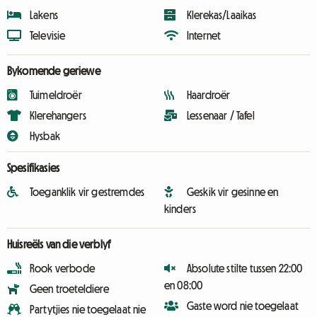
Lakens
Klerekas/Laaikas
Televisie
Internet
Bykomende geriewe
Tuimeldroër
Haardroër
Klerehangers
Lessenaar / Tafel
Hysbak
Spesifikasies
Toeganklik vir gestremdes
Geskik vir gesinne en
kinders
Huisreëls van die verblyf
Rook verbode
Absolute stilte tussen 22:00
en 08:00
Geen troeteldiere
Gaste word nie toegelaat
Partytjies nie toegelaat nie