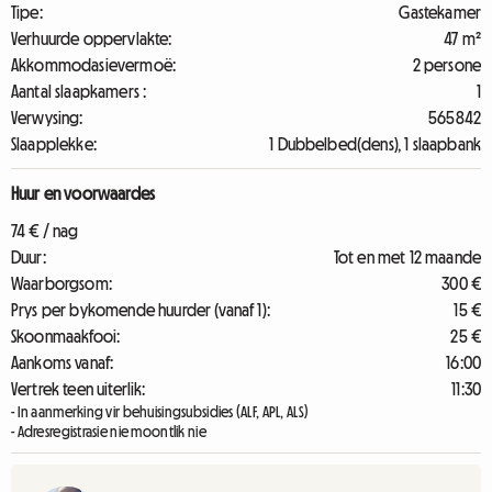
Tipe:
Gastekamer
Verhuurde oppervlakte:
47 m²
Akkommodasievermoë:
2 persone
Aantal slaapkamers :
1
Verwysing:
565842
Slaapplekke:
1 Dubbelbed(dens), 1 slaapbank
Huur en voorwaardes
74 € / nag
Duur:
Tot en met 12 maande
Waarborgsom:
300 €
Prys per bykomende huurder (vanaf 1):
15 €
Skoonmaakfooi:
25 €
Aankoms vanaf:
16:00
Vertrek teen uiterlik:
11:30
- In aanmerking vir behuisingsubsidies (ALF, APL, ALS)
- Adresregistrasie nie moontlik nie