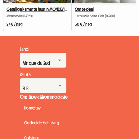
Gesellige kamer te huur in MONDEVILLE 14 naby CAEN
Om te deel
Mondeville (14120)
Hérouville-Saint-Clair (14200)
27 € / nag
30 € / nag
Land
Valuta
Ons tipe akkommodasie
Homestay
Gedeelde behuising
Colivings