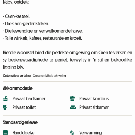
Naby, ontdek:
- Caen-kasteel.
- Die Caen-gedenkteken.
- Die lewendige en verwelkomende hawe.
- Talle winkels, kafees, restaurante en kroeë.
Hierdie woonstel bied die perfekte omgewing om Caen te verken en
sy besienswaardighede te geniet, terwyl jy in 'n stil en bekoorlike
ligging bly.
Outomatiese vertaling
-
Oorspronklike beskrywing
Akkommodasie
Privaat badkamer
Privaat kombuis
Privaat toilet
Privaat sitkamer
Standaardgeriewe
Handdoeke
Verwarming