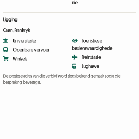
nie
Ligging
Caen, Frankryk
Universiteite
Toeristiese
besienswaardighede
Openbare vervoer
Treinstasie
Winkels
Lughawe
Die presiese adres van die verblyf word slegs bekend gemaak sodra die
bespreking bevestig is.