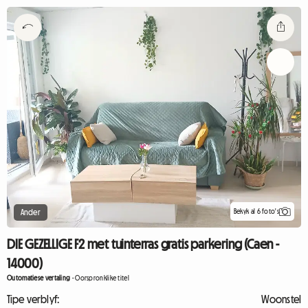
Bekyk al 6 foto's
Ander
DIE GEZELLIGE F2 met tuinterras gratis parkering (Caen -
14000)
Outomatiese vertaling
-
Oorspronklike titel
Tipe verblyf:
Woonstel