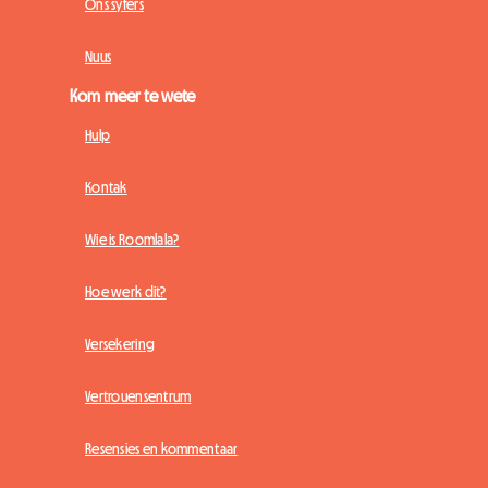
Ons syfers
Nuus
Kom meer te wete
Hulp
Kontak
Wie is Roomlala?
Hoe werk dit?
Versekering
Vertrouensentrum
Resensies en kommentaar