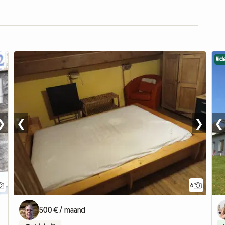
Vid
❯
❮
❯
❮
6
500 € / maand