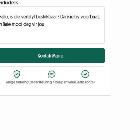
erduidelik
Kontak Marie
Veilige betaling
Ondersteuning 7 dae per week
Gratis kontak