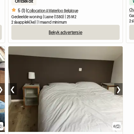
Ontdek dit
Cha
5 (1) |
Collocation A Waterloo Belgique
Gas
Gedeelde woning | Lasne (1380) | 25 M2
2 
2 slaapplek(ke) | 1 maand minimum
Bekyk advertensie
❯
❮
❯
6