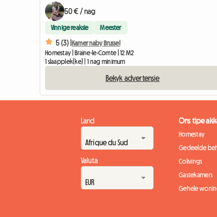
50 € / nag
Vinnige reaksie
Meester
5 (3) |
Kamer naby Brussel
Homestay | Braine-le-Comte | 12 M2
1 slaapplek(ke) | 1 nag minimum
Bekyk advertensie
Land
Ons tipe a
Homestay
Gedeelde beh
Valuta
Colivings
Gastekamers
Gehele wonin