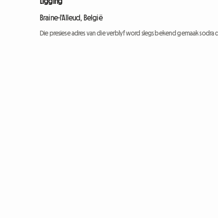
Ligging
Braine-l'Alleud, België
Die presiese adres van die verblyf word slegs bekend gemaak sodra d