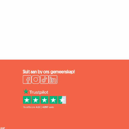
Sluit aan by ons gemeenskap!
aar