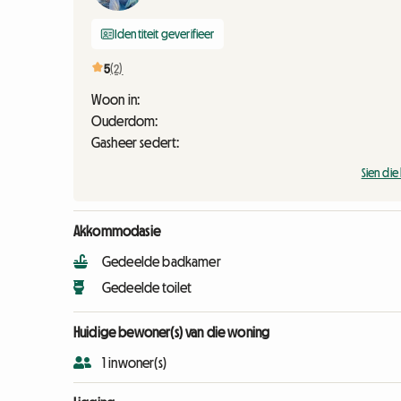
Identiteit geverifieer
5
(2)
Woon in:
Ouderdom:
Gasheer sedert:
Sien di
Akkommodasie
Gedeelde badkamer
Gedeelde toilet
Huidige bewoner(s) van die woning
1 inwoner(s)