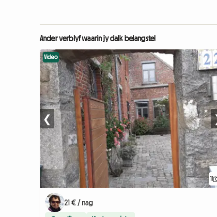
Ander verblyf waarin jy dalk belangstel
Video
❮
11
21 € / nag