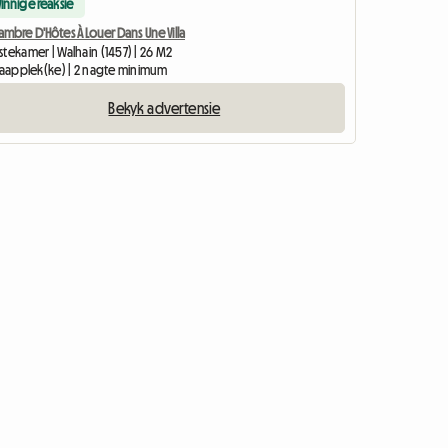
Vinnige reaksie
mbre D'Hôtes À Louer Dans Une Villa
tekamer | Walhain (1457) | 26 M2
slaapplek(ke) | 2 nagte minimum
Bekyk advertensie