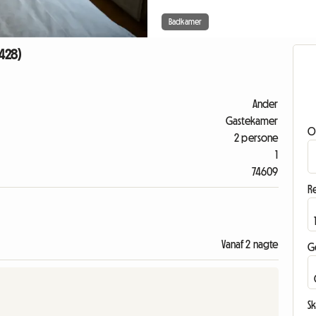
Badkamer
1428)
Ander
Gastekamer
O
2 persone
1
74609
Re
Vanaf 2 nagte
G
Sk