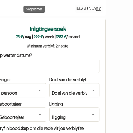
Bekyk al 8 foto's
Slaapkamer
Inligtingversoek
75 €
/ nag
|
299 €
/ week
|
1283 €
/ maand
Minimum verblyf: 2 nagte
p watter datums?
isiger
Doel van die verblyf
eboortejaar
Ligging
ryf 'n boodskap om die rede vir jou verblyf te