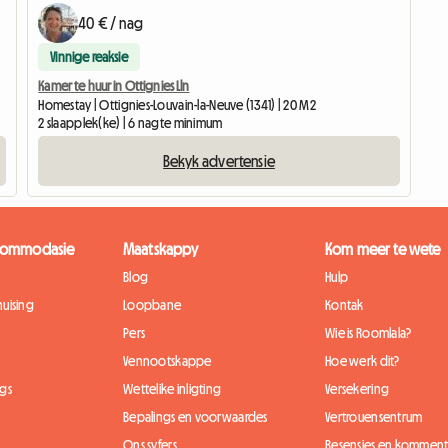
40 € / nag
Vinnige reaksie
Kamer te huur in Ottignies Lln
Homestay | Ottignies-Louvain-la-Neuve (1341) | 20 M2
2 slaapplek(ke) | 6 nagte minimum
Bekyk advertensie
kkommodasie
Maatskappy
Kom meer te wete
Blog
Hulp
uising
Loopbane
Kontak
Pers
Wie is Roomlala?
Vennootskappe
Hoe werk dit?
gs
Wettelike inligting
Versekering
Bepalings en voorwaardes
Vertrouensentrum
Ons syfers
Resensies en komment