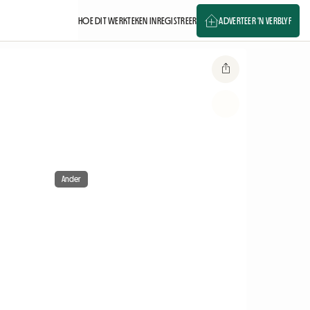
HOE DIT WERK
TEKEN IN
REGISTREER
ADVERTEER 'N VERBLYF
Ander