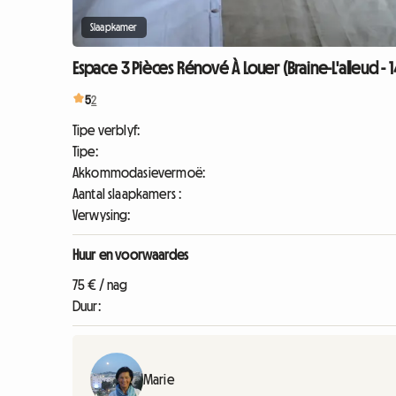
Slaapkamer
Espace 3 Pièces Rénové À Louer (Braine-L'alleud - 
5
2
Tipe verblyf:
Tipe:
Akkommodasievermoë:
Aantal slaapkamers :
Verwysing:
Huur en voorwaardes
75 € / nag
Duur:
Marie