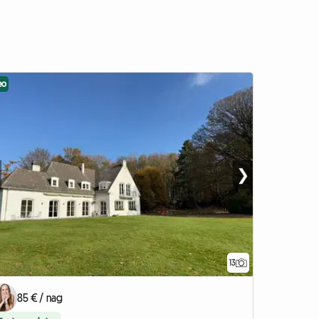
eo
❯
13
85 € / nag