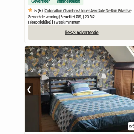
Geverifieer
Vinnige reaksie
5 (5) |
Colocation Chambre à Louer Avec Salle De Bain Privative
Gedeelde woning | Seneffe (7181) | 20 M2
1 slaapplek(ke) | 1 week minimum
Bekyk advertensie
❮
16