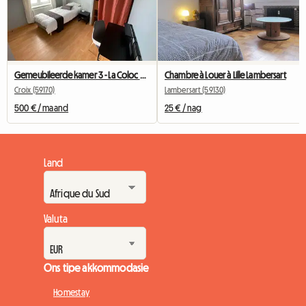
Gemeubileerde kamer 3 - La Coloc Du Fresnoy
Chambre à Louer à Lille Lambersart
Croix (59170)
Lambersart (59130)
500 € / maand
25 € / nag
Land
Valuta
Ons tipe akkommodasie
Homestay