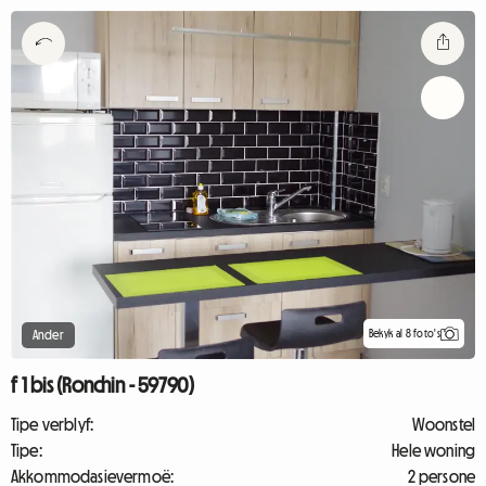
Bekyk al 8 foto's
Ander
f 1 bis (Ronchin - 59790)
Tipe verblyf:
Woonstel
Tipe:
Hele woning
Akkommodasievermoë:
2 persone