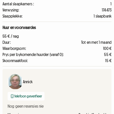
Aantal slaapkamers :
1
Verwysing:
174473
Slaapplekke:
1 slaapbank
Huur en voorwaardes
55 € / nag
Duur:
Tot en met 1 maand
Waarborgsom:
100 €
Prys per bykomende huurder (vanaf 0):
55 €
Skoonmaakfooi:
15 €
Annick
Telefoon geverifieer
Nog geen resensies nie