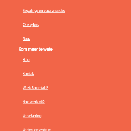
Bepalings en voorwaardes
Ons syfers
Nuus
Kom meer te wete
Hulp
Kontak
Wie is Roomlala?
Hoe werk dit?
Versekering
Vertrouensentrum