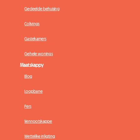
Gedeelde behuising
Colivings
Gastekamers
Gehele wonings
Maatskappy
Blog
Loopbane
Pers
Vennootskappe
Wettelike inligting