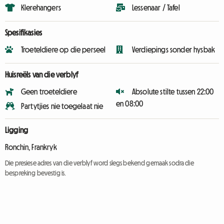
Klerehangers
Lessenaar / Tafel
Spesifikasies
Troeteldiere op die perseel
Verdiepings sonder hysbak
Huisreëls van die verblyf
Geen troeteldiere
Absolute stilte tussen 22:00
en 08:00
Partytjies nie toegelaat nie
Ligging
Ronchin, Frankryk
Die presiese adres van die verblyf word slegs bekend gemaak sodra die
bespreking bevestig is.