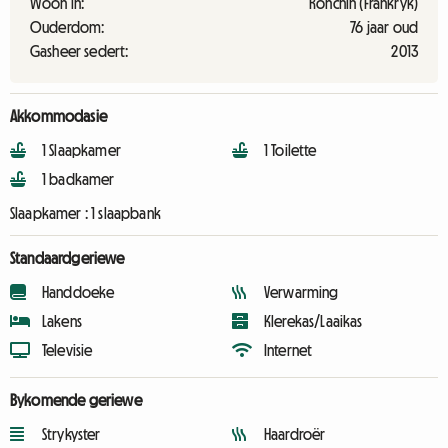
Woon in:
Ronchin (Frankryk)
Ouderdom:
76 jaar oud
Gasheer sedert:
2013
Akkommodasie
1 Slaapkamer
1 Toilette
1 badkamer
Slaapkamer :
1 slaapbank
Standaardgeriewe
Handdoeke
Verwarming
Lakens
Klerekas/Laaikas
Televisie
Internet
Bykomende geriewe
Strykyster
Haardroër