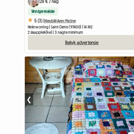
28 € / nag
Vinnige reaksie
5 (3) |
Meublé Avec Piscine
Hele woning | Saint-Denis (97400) | 14 M2
2 slaapplek(ke) | 3 nagte minimum
Bekyk advertensie
❮