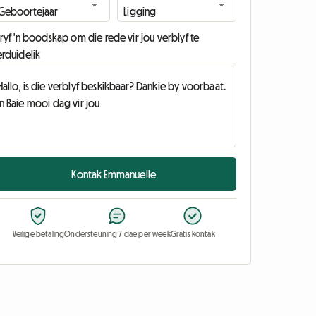
ryf 'n boodskap om die rede vir jou verblyf te
erduidelik
Kontak Emmanuelle
Veilige betaling
Ondersteuning 7 dae per week
Gratis kontak