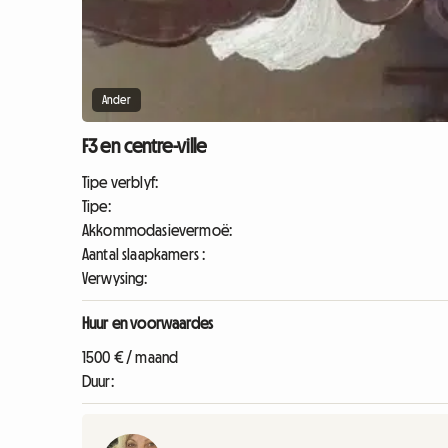
Ander
F3 en centre-ville
Tipe verblyf:
Tipe:
Akkommodasievermoë:
Aantal slaapkamers :
Verwysing:
Huur en voorwaardes
1500 € / maand
Duur: