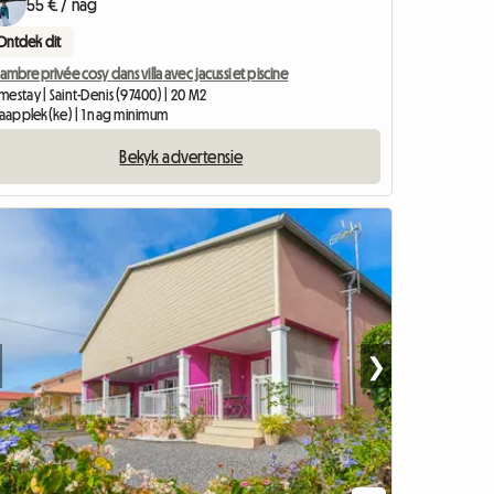
55 € / nag
Ontdek dit
ambre privée cosy dans villa avec jacussi et piscine
estay | Saint-Denis (97400) | 20 M2
laapplek(ke) | 1 nag minimum
Bekyk advertensie
❯