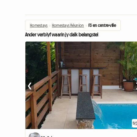
Homestays
›
Homestays Réunion
›
F3 en centre-ville
Ander verblyf waarin jy dalk belangstel
❮
5