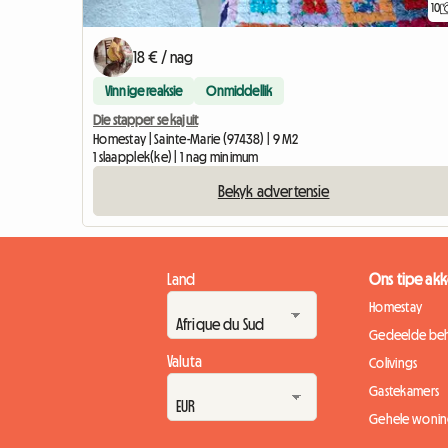
10
18 € / nag
Vinnige reaksie
Onmiddellik
Die stapper se kajuit
Homestay | Sainte-Marie (97438) | 9 M2
1 slaapplek(ke) | 1 nag minimum
Bekyk advertensie
Land
Ons tipe a
Homestay
Gedeelde beh
Valuta
Colivings
Gastekamers
Gehele wonin