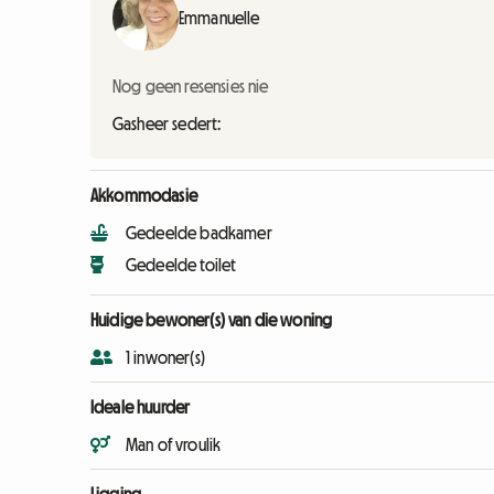
Emmanuelle
Nog geen resensies nie
Gasheer sedert:
Akkommodasie
Gedeelde badkamer
Gedeelde toilet
Huidige bewoner(s) van die woning
1 inwoner(s)
Ideale huurder
Man of vroulik