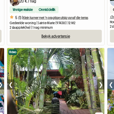
20 € / nag
Vinnige reaksie
Onmiddellik
.Ch
5 (1) |
Klein kamer met 'n pragtige uitsig vanaf die terras
Hom
Gedeelde woning | Sainte-Marie (97438) | 12 M2
2 s
2 slaapplek(ke) | 1 nag minimum
Bekyk advertensie
Video
❯
❮
❯
❮