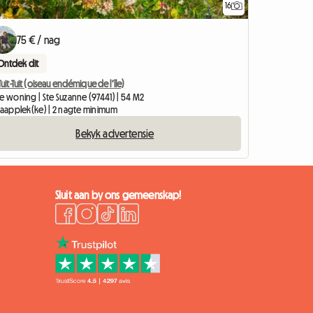
16
75 € / nag
Ontdek dit
Tuit-Tuit (oiseau endémique de l'île)
e woning | Ste Suzanne (97441) | 54 M2
slaapplek(ke) | 2 nagte minimum
Bekyk advertensie
Sluit aan by ons gemeenskap!