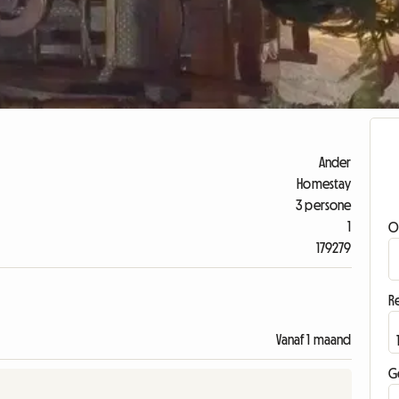
Ander
Homestay
3 persone
1
O
179279
Re
Vanaf 1 maand
G