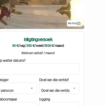
Wys foto
Inligtingversoek
50 €
/ nag
|
350 €
/ week
|
1500 €
/ maand
Minimum verblyf: 1 maand
p watter datums?
isiger
Doel van die verblyf
eboortejaar
Ligging