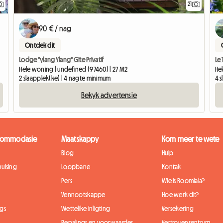
21
90 € / nag
Ontdek dit
Lodge "ylang Ylang" Gite Privatif
Le 
Hele woning | undefined (97460) | 27 M2
Hel
2 slaapplek(ke) | 4 nagte minimum
4 
Bekyk advertensie
kkommodasie
Maatskappy
Kom meer te wete
Blog
Hulp
uising
Loopbane
Kontak
Pers
Wie is Roomlala?
Vennootskappe
Hoe werk dit?
gs
Wettelike inligting
Versekering
Bepalings en voorwaardes
Vertrouensentrum