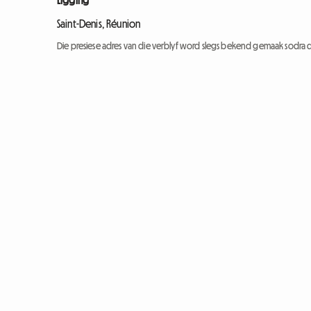
Ligging
Saint-Denis, Réunion
Die presiese adres van die verblyf word slegs bekend gemaak sodra d