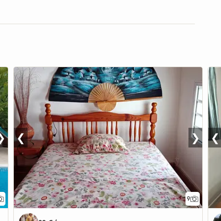
❯
❮
❯
❮
9