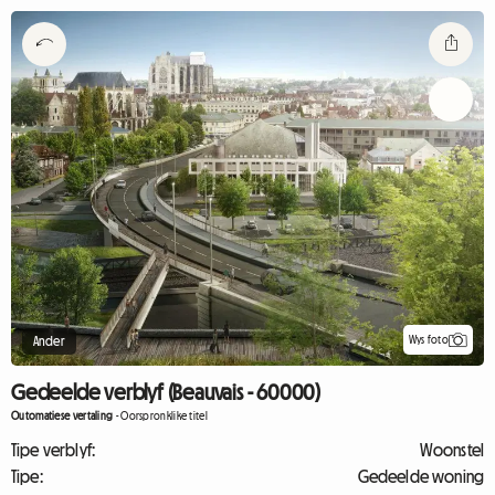
Wys foto
Ander
Gedeelde verblyf (Beauvais - 60000)
Outomatiese vertaling
-
Oorspronklike titel
Tipe verblyf:
Woonstel
Tipe:
Gedeelde woning