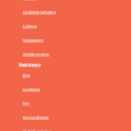
Gedeelde behuising
Colivings
Gastekamers
Gehele wonings
Maatskappy
Blog
Loopbane
Pers
Vennootskappe