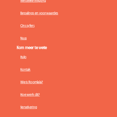
Wettelike inligting
Bepalings en voorwaardes
Ons syfers
Nuus
Kom meer te wete
Hulp
Kontak
Wie is Roomlala?
Hoe werk dit?
Versekering