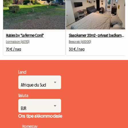
Huisies by "La ferme Conil"
Slaapkamer 20m2 - privaat badkamer en plat verwarming
Lormaison (60110)
Beauvais (60000)
70 € / nag
30 € / nag
Land
Valuta
Ons tipe akkommodasie
Homestay