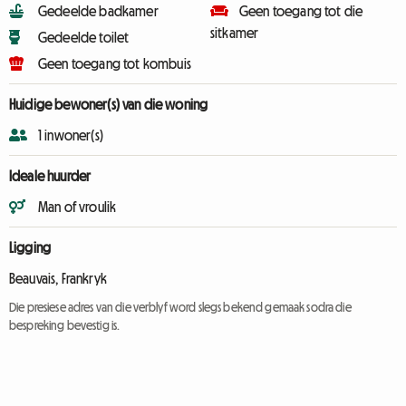
Gedeelde badkamer
Geen toegang tot die
sitkamer
Gedeelde toilet
Geen toegang tot kombuis
Huidige bewoner(s) van die woning
1 inwoner(s)
Ideale huurder
Man of vroulik
Ligging
Beauvais, Frankryk
Die presiese adres van die verblyf word slegs bekend gemaak sodra die
bespreking bevestig is.