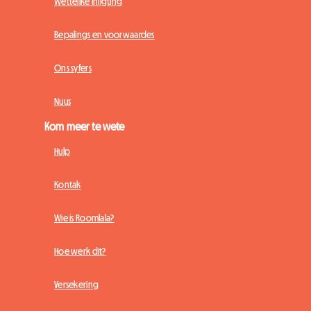
Wettelike inligting
Bepalings en voorwaardes
Ons syfers
Nuus
Kom meer te wete
Hulp
Kontak
Wie is Roomlala?
Hoe werk dit?
Versekering