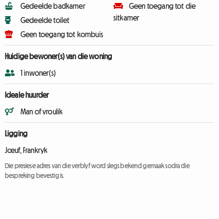
Gedeelde badkamer
Geen toegang tot die
sitkamer
Gedeelde toilet
Geen toegang tot kombuis
Huidige bewoner(s) van die woning
1 inwoner(s)
Ideale huurder
Man of vroulik
Ligging
Jœuf, Frankryk
Die presiese adres van die verblyf word slegs bekend gemaak sodra die
bespreking bevestig is.