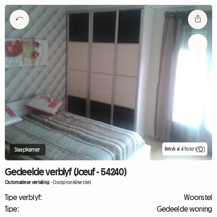
Bekyk al 4 foto's
Slaapkamer
Gedeelde verblyf (Jœuf - 54240)
Outomatiese vertaling
-
Oorspronklike titel
Tipe verblyf:
Woonstel
Tipe:
Gedeelde woning