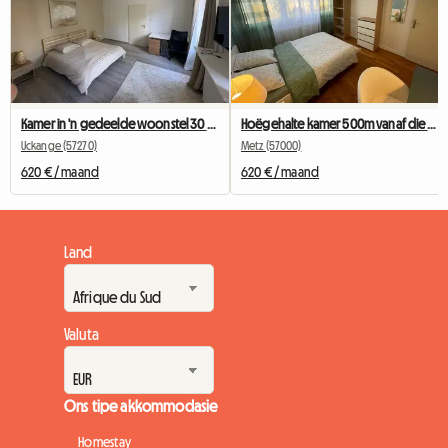
Kamer in 'n gedeelde woonstel 30 minute vanaf Luxemburg Stad
Hoëgehalte kamer 500m vanaf die treinstasie in Metz
Uckange (57270)
Metz (57000)
620 € / maand
620 € / maand
Land
Valuta
Ons tipe akkommodasie
Homestay