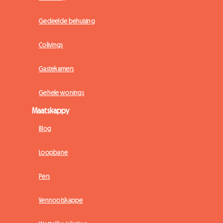
Gedeelde behuising
Colivings
Gastekamers
Gehele wonings
Maatskappy
Blog
Loopbane
Pers
Vennootskappe