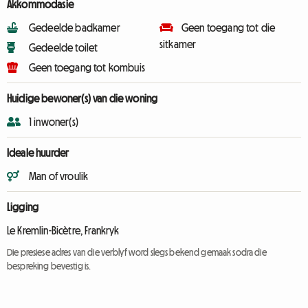
Akkommodasie
Gedeelde badkamer
Geen toegang tot die
sitkamer
Gedeelde toilet
Geen toegang tot kombuis
Huidige bewoner(s) van die woning
1 inwoner(s)
Ideale huurder
Man of vroulik
Ligging
Le Kremlin-Bicètre, Frankryk
Die presiese adres van die verblyf word slegs bekend gemaak sodra die
bespreking bevestig is.