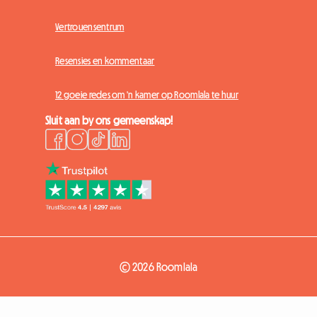
Vertrouensentrum
Resensies en kommentaar
12 goeie redes om 'n kamer op Roomlala te huur
Sluit aan by ons gemeenskap!
© 2026 Roomlala