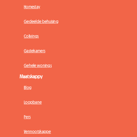
Homestay
Gedeelde behuising
Colivings
Gastekamers
Gehele wonings
Maatskappy
Blog
Loopbane
Pers
Vennootskappe