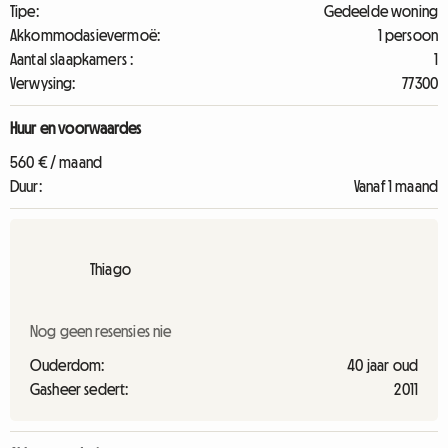
Tipe:
Gedeelde woning
Akkommodasievermoë:
1 persoon
Aantal slaapkamers :
1
Verwysing:
77300
Huur en voorwaardes
560 € / maand
Duur:
Vanaf 1 maand
Thiago
Nog geen resensies nie
Ouderdom:
40 jaar oud
Gasheer sedert:
2011