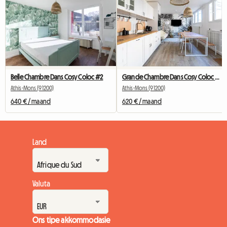
Belle Chambre Dans Cosy Coloc #2
Grande Chambre Dans Cosy Coloc #5 New York près d'olry
Athis-Mons (91200)
Athis-Mons (91200)
640 € / maand
620 € / maand
Land
Valuta
Ons tipe akkommodasie