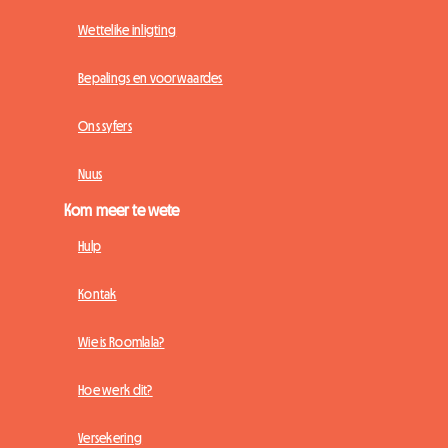
Wettelike inligting
Bepalings en voorwaardes
Ons syfers
Nuus
Kom meer te wete
Hulp
Kontak
Wie is Roomlala?
Hoe werk dit?
Versekering