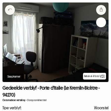
Bekyk al 4 foto's
Slaapkamer
Gedeelde verblyf - Porte d'Italie (Le Kremlin-Bicètre -
94270)
Outomatiese vertaling
-
Oorspronklike titel
Tipe verblyf:
Woonstel