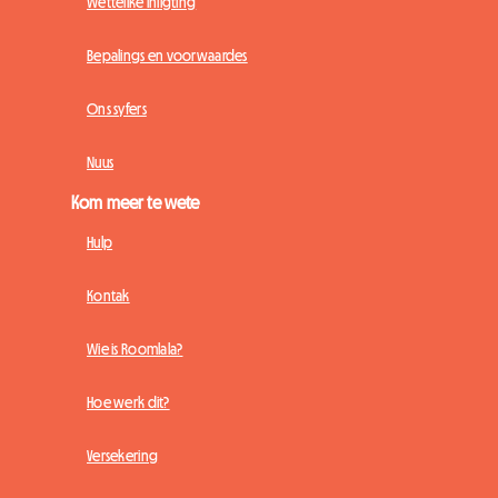
Wettelike inligting
Bepalings en voorwaardes
Ons syfers
Nuus
Kom meer te wete
Hulp
Kontak
Wie is Roomlala?
Hoe werk dit?
Versekering