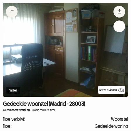
Bekyk al 4 foto's
Ander
Gedeelde woonstel (Madrid - 28003)
Outomatiese vertaling
-
Oorspronklike titel
Tipe verblyf:
Woonstel
Tipe:
Gedeelde woning