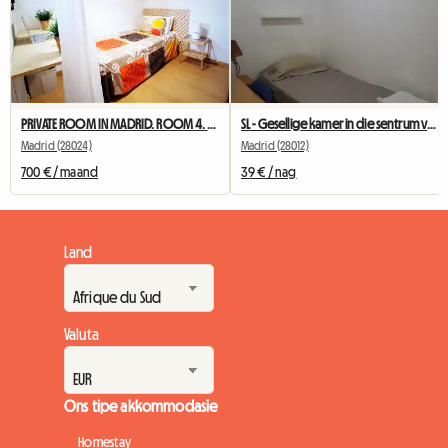
PRIVATE ROOM IN MADRID. ROOM 4. NEAR TO UNIVERSITY
SL - Gesellige kamer in die sentrum van Madrid (Anton Martin)
Madrid (28024)
Madrid (28012)
700 € / maand
39 € / nag
Land
Valuta
Ons tipe akkommodasie
Homestay