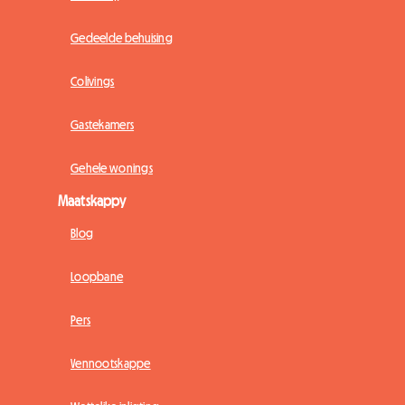
Gedeelde behuising
Colivings
Gastekamers
Gehele wonings
Maatskappy
Blog
Loopbane
Pers
Vennootskappe