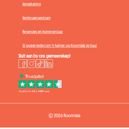
Versekering
Vertrouensentrum
Resensies en kommentaar
12 goeie redes om 'n kamer op Roomlala te huur
Sluit aan by ons gemeenskap!
© 2026 Roomlala