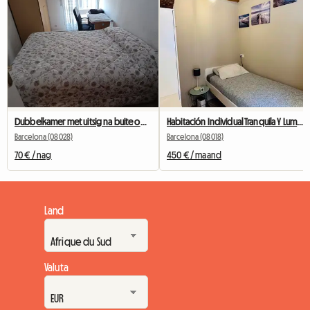
Dubbelkamer met uitsig na buite oorkant Camp Nou
Habitación Individual Tranquila Y Luminosa
Barcelona (08028)
Barcelona (08018)
70 € / nag
450 € / maand
Land
Valuta