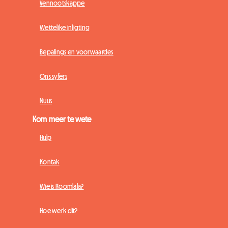
Vennootskappe
Wettelike inligting
Bepalings en voorwaardes
Ons syfers
Nuus
Kom meer te wete
Hulp
Kontak
Wie is Roomlala?
Hoe werk dit?