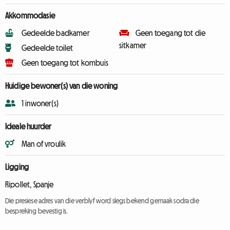
Akkommodasie
Gedeelde badkamer
Geen toegang tot die
sitkamer
Gedeelde toilet
Geen toegang tot kombuis
Huidige bewoner(s) van die woning
1 inwoner(s)
Ideale huurder
Man of vroulik
Ligging
Ripollet, Spanje
Die presiese adres van die verblyf word slegs bekend gemaak sodra die
bespreking bevestig is.