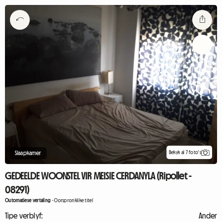
Bekyk al 7 foto's
Slaapkamer
GEDEELDE WOONSTEL VIR MEISIE CERDANYLA (Ripollet -
08291)
Outomatiese vertaling
-
Oorspronklike titel
Tipe verblyf:
Ander