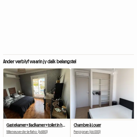
Ander verblyf waarin jy dalk belangstel
Gastekamer+Badkamer+toilet in huis by die gasheer (vriendelik)
Chambre à Louer
Villeneuve-de-la-Raho (66180)
Perpignan (66000)