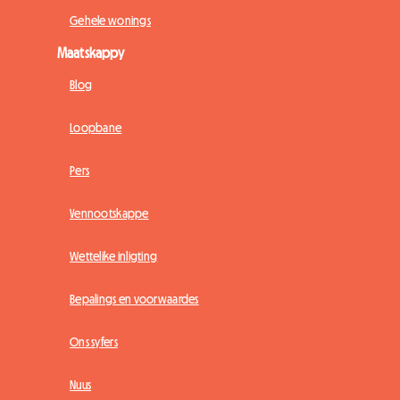
Gehele wonings
Maatskappy
Blog
Loopbane
Pers
Vennootskappe
Wettelike inligting
Bepalings en voorwaardes
Ons syfers
Nuus