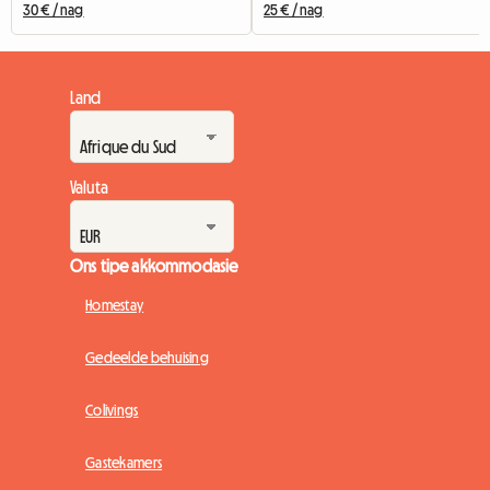
30 € / nag
25 € / nag
Land
Valuta
Ons tipe akkommodasie
Homestay
Gedeelde behuising
Colivings
Gastekamers