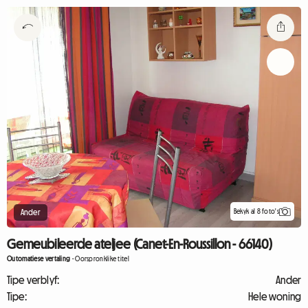
Bekyk al 8 foto's
Ander
Gemeubileerde ateljee (Canet-En-Roussillon - 66140)
Outomatiese vertaling
-
Oorspronklike titel
Tipe verblyf:
Ander
Tipe:
Hele woning