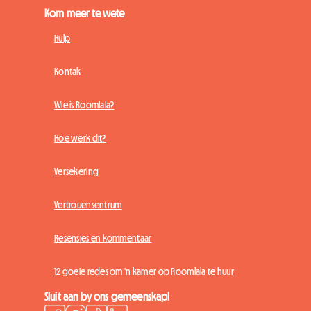
Kom meer te wete
Hulp
Kontak
Wie is Roomlala?
Hoe werk dit?
Versekering
Vertrouensentrum
Resensies en kommentaar
12 goeie redes om 'n kamer op Roomlala te huur
Sluit aan by ons gemeenskap!