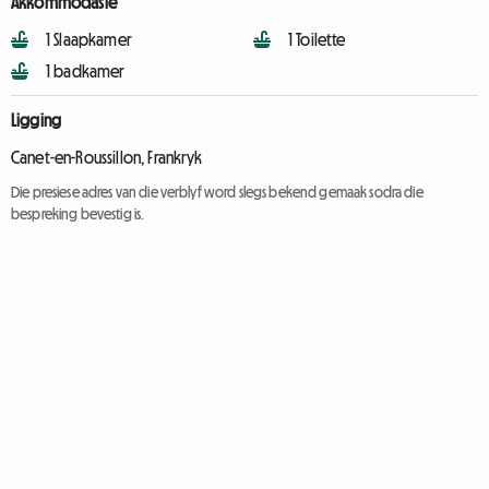
Akkommodasie
1 Slaapkamer
1 Toilette
1 badkamer
Ligging
Canet-en-Roussillon, Frankryk
Die presiese adres van die verblyf word slegs bekend gemaak sodra die
bespreking bevestig is.