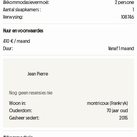
Akkommodasievermoë:
2 persone
Aantal slaapkamers :
1
Verwysing:
108746
Huur en voorwaardes
410 € / maand
Duur:
Vanaf 1 maand
Jean Pierre
Nog geen resensies nie
Woon in:
montricoux (Frankryk)
Ouderdom:
70 jaar oud
Gasheer sedert:
2015