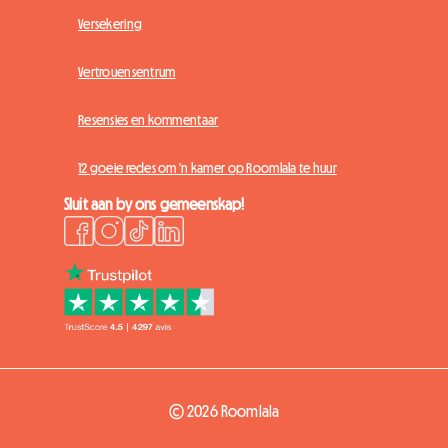
Versekering
Vertrouensentrum
Resensies en kommentaar
12 goeie redes om 'n kamer op Roomlala te huur
Sluit aan by ons gemeenskap!
© 2026 Roomlala