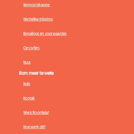
Vennootskappe
Wettelike inligting
Bepalings en voorwaardes
Ons syfers
Nuus
Kom meer te wete
Hulp
Kontak
Wie is Roomlala?
Hoe werk dit?