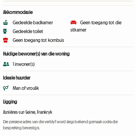
Akkommodasie
Gedeelde badkamer
Geen toegang tot die
sitkamer
Gedeelde toilet
Geen toegang tot kombuis
Huidige bewoner(s) van die woning
1 inwoner(s)
Ideale huurder
Man of vroulik
Ligging
Asnières-sur-Seine, Frankryk
Die presiese adres van die verblyf word slegs bekend gemaak sodra die
bespreking bevestig is.