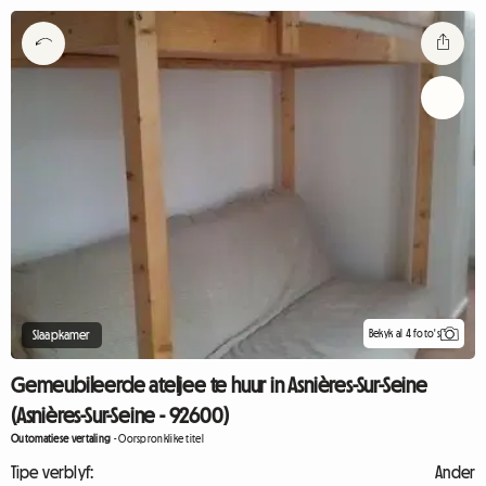
Bekyk al 4 foto's
Slaapkamer
Gemeubileerde ateljee te huur in Asnières-Sur-Seine
(Asnières-Sur-Seine - 92600)
Outomatiese vertaling
-
Oorspronklike titel
Tipe verblyf:
Ander