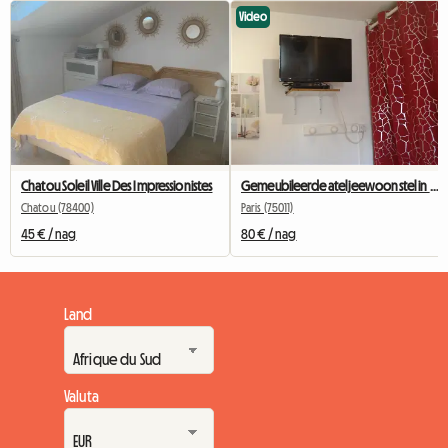
Video
Chatou Soleil Ville Des Impressionistes
Gemeubileerde ateljeewoonstel in Bastille vir studente, interns of sakereisigers.
Chatou (78400)
Paris (75011)
45 € / nag
80 € / nag
Land
Valuta