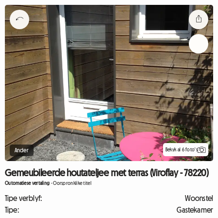
Bekyk al 6 foto's
Ander
Gemeubileerde houtateljee met terras (Viroflay - 78220)
Outomatiese vertaling
-
Oorspronklike titel
Tipe verblyf:
Woonstel
Tipe:
Gastekamer