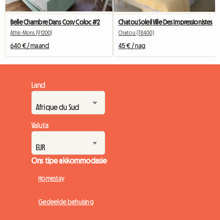
Belle Chambre Dans Cosy Coloc #2
Chatou Soleil Ville Des Impressionistes
Athis-Mons (91200)
Chatou (78400)
640 € / maand
45 € / nag
Land
Valuta
Ons tipe akkommodasie
Homestay
Gedeelde behuising