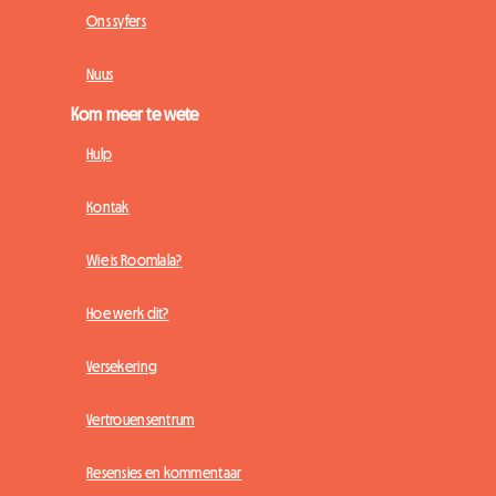
Ons syfers
Nuus
Kom meer te wete
Hulp
Kontak
Wie is Roomlala?
Hoe werk dit?
Versekering
Vertrouensentrum
Resensies en kommentaar