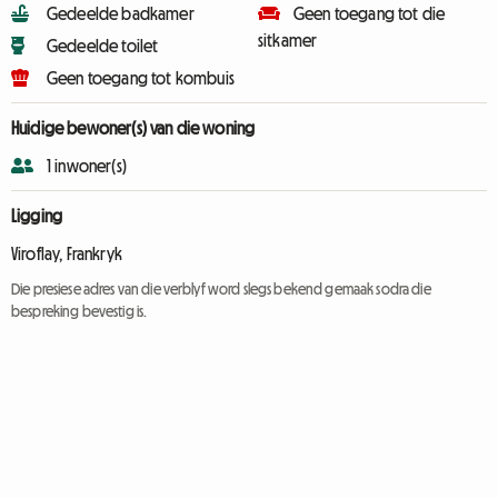
Gedeelde badkamer
Geen toegang tot die
sitkamer
Gedeelde toilet
Geen toegang tot kombuis
Huidige bewoner(s) van die woning
1 inwoner(s)
Ligging
Viroflay, Frankryk
Die presiese adres van die verblyf word slegs bekend gemaak sodra die
bespreking bevestig is.