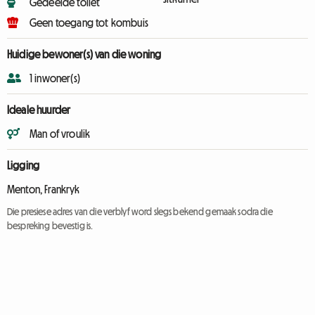
Gedeelde toilet
Geen toegang tot kombuis
Huidige bewoner(s) van die woning
1 inwoner(s)
Ideale huurder
Man of vroulik
Ligging
Menton, Frankryk
Die presiese adres van die verblyf word slegs bekend gemaak sodra die
bespreking bevestig is.