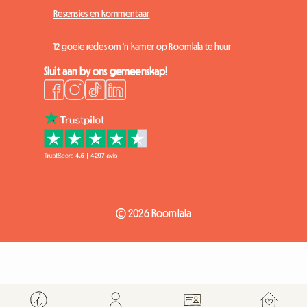
Resensies en kommentaar
12 goeie redes om 'n kamer op Roomlala te huur
Sluit aan by ons gemeenskap!
© 2026 Roomlala