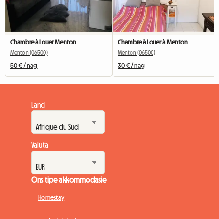
Chambre à Louer Menton
Chambre à Louer à Menton
Menton (06500)
Menton (06500)
50 € / nag
30 € / nag
Land
Valuta
Ons tipe akkommodasie
Homestay