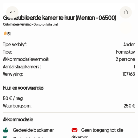
Gemeubileerde kamer te huur (Menton - 06500)
Outomatiese vertaling
-
Oorspronklike titel
5
1
Tipe verblyf:
Ander
Tipe:
Homestay
Akkommodasievermoë:
2 persone
Aantal slaapkamers :
1
Verwysing:
107768
Huur en voorwaardes
50 € / nag
Waarborgsom:
250 €
Akkommodasie
Gedeelde badkamer
Geen toegang tot die
sitkamer