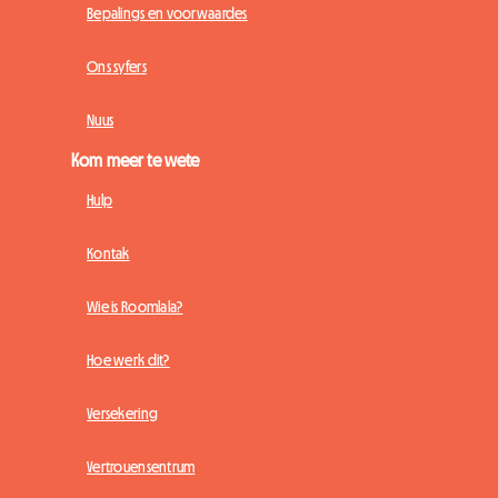
Bepalings en voorwaardes
Ons syfers
Nuus
Kom meer te wete
Hulp
Kontak
Wie is Roomlala?
Hoe werk dit?
Versekering
Vertrouensentrum