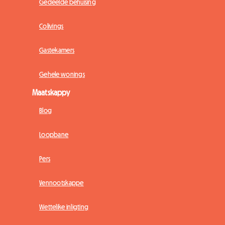
Gedeelde behuising
Colivings
Gastekamers
Gehele wonings
Maatskappy
Blog
Loopbane
Pers
Vennootskappe
Wettelike inligting