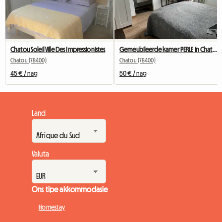
Chatou Soleil Ville Des Impressionistes
Gemeubileerde kamer PERLE in Chatou met privaat badkamer
Chatou (78400)
Chatou (78400)
45 € / nag
50 € / nag
Land
Valuta
Ons tipe akkommodasie
Homestay