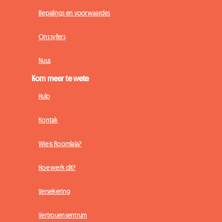
Bepalings en voorwaardes
Ons syfers
Nuus
Kom meer te wete
Hulp
Kontak
Wie is Roomlala?
Hoe werk dit?
Versekering
Vertrouensentrum