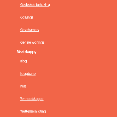
Gedeelde behuising
Colivings
Gastekamers
Gehele wonings
Maatskappy
Blog
Loopbane
Pers
Vennootskappe
Wettelike inligting