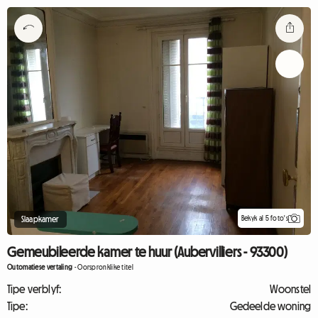
Bekyk al 5 foto's
Slaapkamer
Gemeubileerde kamer te huur (Aubervilliers - 93300)
Outomatiese vertaling
-
Oorspronklike titel
Tipe verblyf:
Woonstel
Tipe:
Gedeelde woning