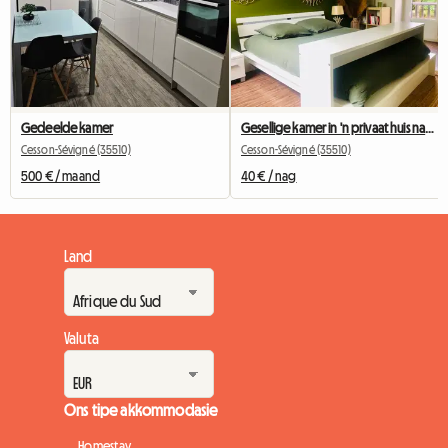
Gedeelde kamer
Gesellige kamer in 'n privaat huis naby metrolyn B
Cesson-Sévigné (35510)
Cesson-Sévigné (35510)
500 € / maand
40 € / nag
Land
Valuta
Ons tipe akkommodasie
Homestay