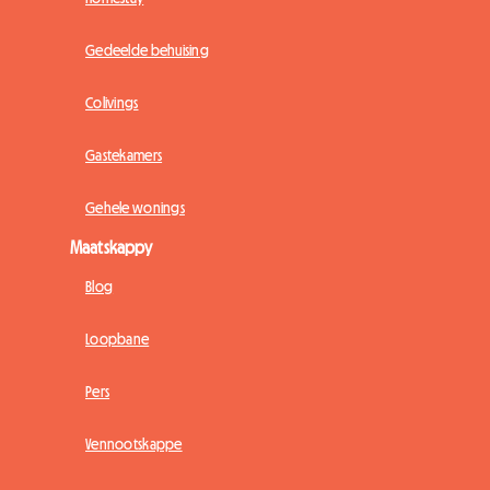
Gedeelde behuising
Colivings
Gastekamers
Gehele wonings
Maatskappy
Blog
Loopbane
Pers
Vennootskappe