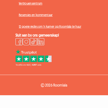
Vertrouensentrum
Resensies en kommentaar
12 goeie redes om 'n kamer op Roomlala te huur
Sluit aan by ons gemeenskap!
© 2026 Roomlala