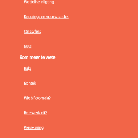
Wettelike inligting
Bepalings en voorwaardes
Ons syfers
Nuus
Kom meer te wete
Hulp
Kontak
Wie is Roomlala?
Hoe werk dit?
Versekering