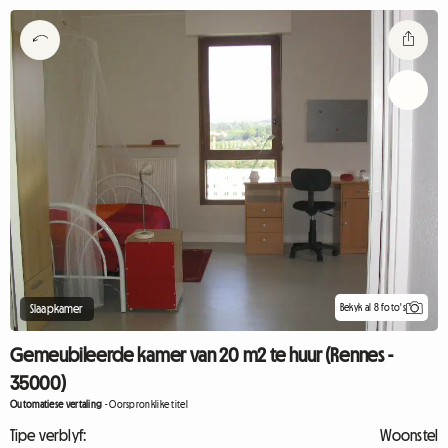
Bekyk al 8 foto's
Slaapkamer
Gemeubileerde kamer van 20 m2 te huur (Rennes -
35000)
Outomatiese vertaling
-
Oorspronklike titel
Tipe verblyf:
Woonstel