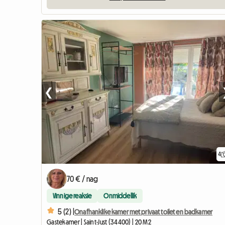
❮
4
70 € / nag
Vinnige reaksie
Onmiddellik
5 (2) |
Onafhanklike kamer met privaat toilet en badkamer
Gastekamer | Saint-Just (34400) | 20 M2