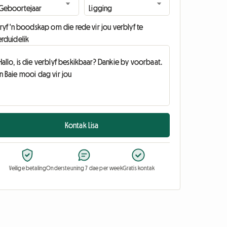
ryf 'n boodskap om die rede vir jou verblyf te
erduidelik
Kontak Lisa
Veilige betaling
Ondersteuning 7 dae per week
Gratis kontak