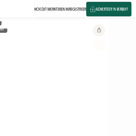
HOE DIT WERK
TEKEN IN
REGISTREER
ADVERTEER 'N VERBLYF
mer