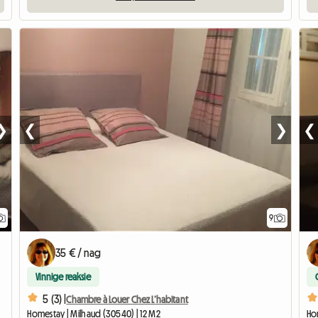
❯
❮
❯
❮
9
35 € / nag
Vinnige reaksie
5 (3) |
Chambre à Louer Chez L’habitant
Homestay | Milhaud (30540) | 12 M2
Ho