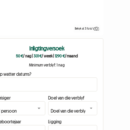
Bekyk al 3 foto's
Inligtingversoek
50 €
/ nag
|
301 €
/ week
|
1290 €
/ maand
Minimum verblyf: 1 nag
p watter datums?
isiger
Doel van die verblyf
eboortejaar
Ligging