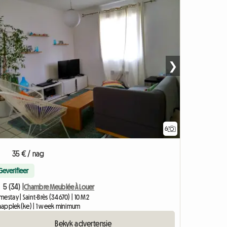
❯
6
35 € / nag
Geverifieer
5 (34) |
Chambre Meublée À Louer
estay | Saint-Brès (34670) | 10 M2
slaapplek(ke) | 1 week minimum
Bekyk advertensie