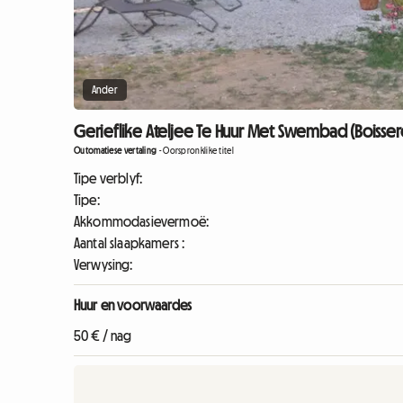
Ander
Gerieflike Ateljee Te Huur Met Swembad (Boisser
Outomatiese vertaling
-
Oorspronklike titel
Tipe verblyf:
Tipe:
Akkommodasievermoë:
Aantal slaapkamers :
Verwysing:
Huur en voorwaardes
50 € / nag