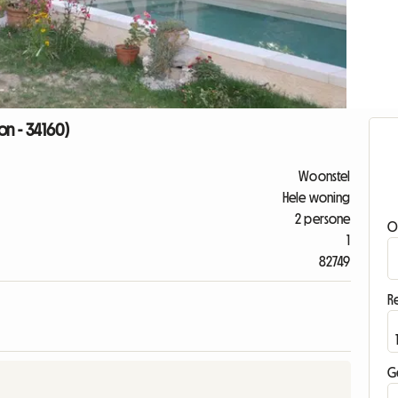
on - 34160)
Woonstel
Hele woning
2 persone
O
1
82749
Re
G