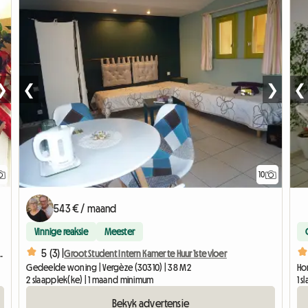
❯
❮
❯
❮
10
543 € / maand
Vinnige reaksie
Meester
5 (3) |
ouer - Rdc Avec Sa Terrasse -
Groot Student Intern Kamer te Huur 1ste vloer
Gedeelde woning | Vergèze (30310) | 38 M2
Hom
2 slaapplek(ke) | 1 maand minimum
1 
Bekyk advertensie