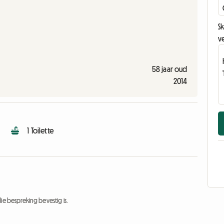
Sk
v
58 jaar oud
2014
1 Toilette
ie bespreking bevestig is.