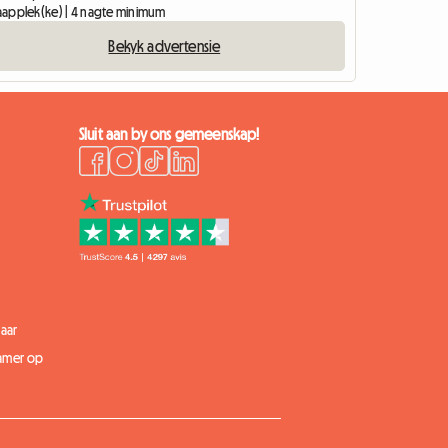
slaapplek(ke) | 4 nagte minimum
Bekyk advertensie
Sluit aan by ons gemeenskap!
aar
kamer op