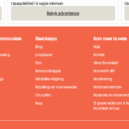
1 slaapplek(ke) | 4 nagte minimum
1 
Bekyk advertensie
kkommodasie
Maatskappy
Kom meer te wete
Blog
Hulp
uising
Loopbane
Kontak
Pers
Wie is Roomlala?
Vennootskappe
Hoe werk dit?
gs
Wettelike inligting
Versekering
Bepalings en voorwaardes
Vertrouensentrum
Ons syfers
Resensies en komment
Nuus
12 goeie redes om 'n 
Roomlala te huur