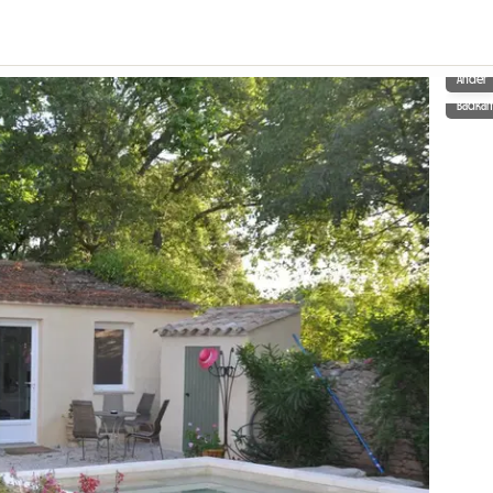
Ander
Badka