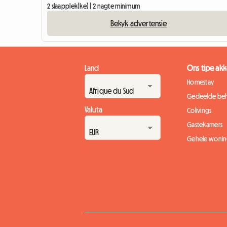
2 slaapplek(ke) | 2 nagte minimum
Bekyk advertensie
Land
Ons tipe a
Homestay
Gedeelde beh
Valuta
Colivings
Gastekamers
Gehele wonin