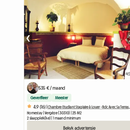
❮
6
535 € / maand
Geverifieer
Meester
4.9 (16) |
Chambre Etudiant Stagiaire à L
Homestay | Vergèze (30310) | 25 M2
2 slaapplek(ke) | 1 maand minimum
Bekyk advertensie