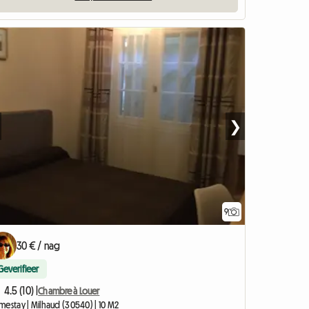
❯
9
30 € / nag
Geverifieer
4.5 (10) |
Chambre à Louer
mestay | Milhaud (30540) | 10 M2