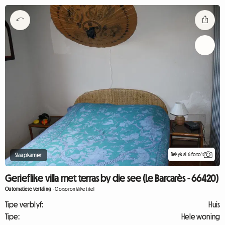
Bekyk al 6 foto's
Slaapkamer
Gerieflike villa met terras by die see (Le Barcarès - 66420)
Outomatiese vertaling
-
Oorspronklike titel
Tipe verblyf:
Huis
Tipe:
Hele woning