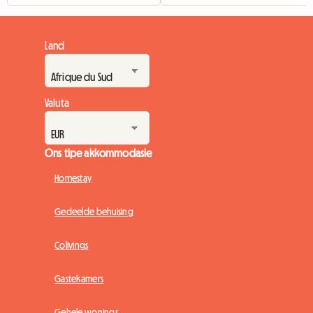
Land
Valuta
Ons tipe akkommodasie
Homestay
Gedeelde behuising
Colivings
Gastekamers
Gehele wonings