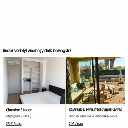
Ander verblyf waarin jy dalk belangstel
Chambre à Louer
KAMER IN 'N PRIVAAT HUIS VIR REISIGERS OF STUDENTE
Perpignan (66000)
Saint-Laurent-de-la-Salanque (66250)
25 € / nag
21 € / nag