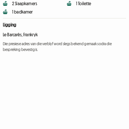
2 Slaapkamers
1 Toilette
1 badkamer
Ligging
Le Barcarès, Frankryk
Die presiese adres van die verblyf word slegs bekend gemaak sodra die
bespreking bevestig is.