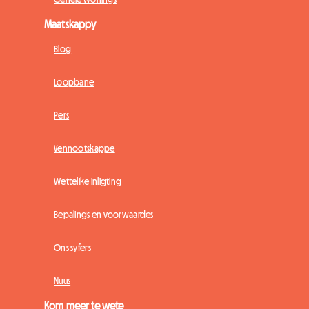
Maatskappy
Blog
Loopbane
Pers
Vennootskappe
Wettelike inligting
Bepalings en voorwaardes
Ons syfers
Nuus
Kom meer te wete