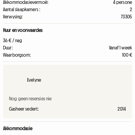
Akkommodasievermoë:
4 persone
Aantal slaapkamers :
2
Verwysing:
73305
Huur en voorwaardes
36 € / nag
Duur:
Vanaf 1 week
Waarborgsom:
100 €
Evelyne
Nog geen resensies nie
Gasheer sedert:
2014
Akkommodasie