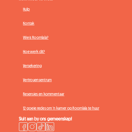
Hulp
Kontak
Wie is Roomlala?
Hoe werk dit?
Versekering
Vertrouensentrum
Resensies en kommentaar
12 goeie redes om 'n kamer op Roomlala te huur
Sluit aan by ons gemeenskap!