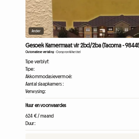
Ander
Gesoek Kamermaat vir 2bd/2ba (Tacoma - 9844
Outomatiese vertaling
-
Oorspronklike titel
Tipe verblyf:
Tipe:
Akkommodasievermoë:
Aantal slaapkamers :
Verwysing:
Huur en voorwaardes
624 € / maand
Duur: