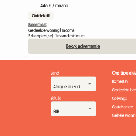
446 € / maand
Ontdek dit
Kamermaat
Gedeelde woning | Tacoma
2 slaapplek(ke) | 1 maand minimum
Bekyk advertensie
Land
Ons tipe a
Homestay
Gedeelde beh
Valuta
Colivings
Gastekamers
Gehele wonin