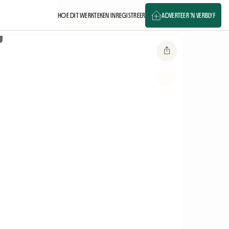
HOE DIT WERK
TEKEN IN
REGISTREER
ADVERTEER 'N VERBLYF