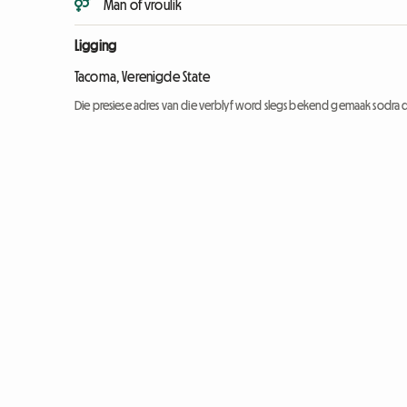
Man of vroulik
Ligging
Tacoma, Verenigde State
Die presiese adres van die verblyf word slegs bekend gemaak sodra d