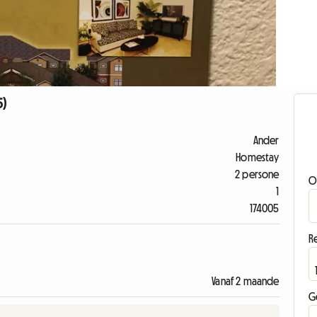
5)
Ander
Homestay
2 persone
O
1
174005
Re
Vanaf 2 maande
G