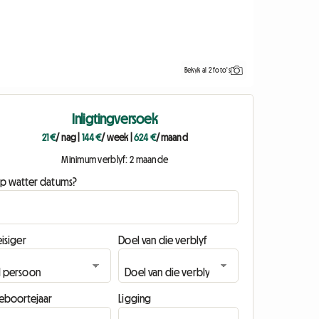
Bekyk al 2 foto's
Inligtingversoek
21 €
/ nag
|
144 €
/ week
|
624 €
/ maand
Minimum verblyf: 2 maande
p watter datums?
isiger
Doel van die verblyf
eboortejaar
Ligging