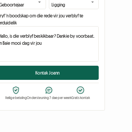
ryf 'n boodskap om die rede vir jou verblyf te
erduidelik
Kontak Joann
Veilige betaling
Ondersteuning 7 dae per week
Gratis kontak