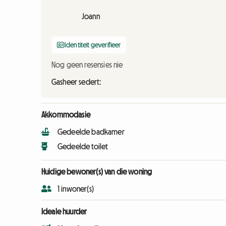
Joann
Identiteit geverifieer
Nog geen resensies nie
Gasheer sedert:
Akkommodasie
Gedeelde badkamer
Gedeelde toilet
Huidige bewoner(s) van die woning
1 inwoner(s)
Ideale huurder