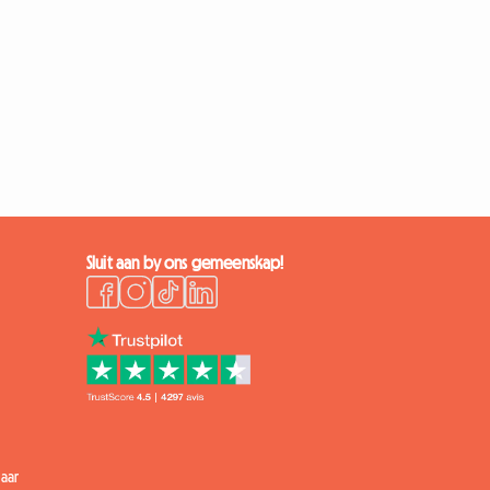
Sluit aan by ons gemeenskap!
aar