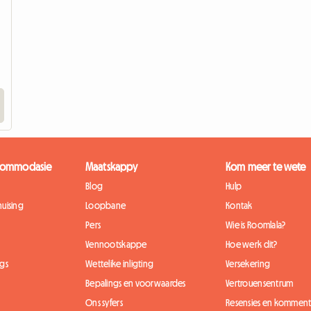
kkommodasie
Maatskappy
Kom meer te wete
Blog
Hulp
uising
Loopbane
Kontak
Pers
Wie is Roomlala?
Vennootskappe
Hoe werk dit?
gs
Wettelike inligting
Versekering
Bepalings en voorwaardes
Vertrouensentrum
Ons syfers
Resensies en komment