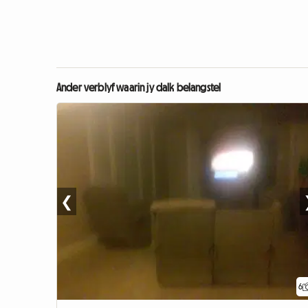
Ander verblyf waarin jy dalk belangstel
❮
6