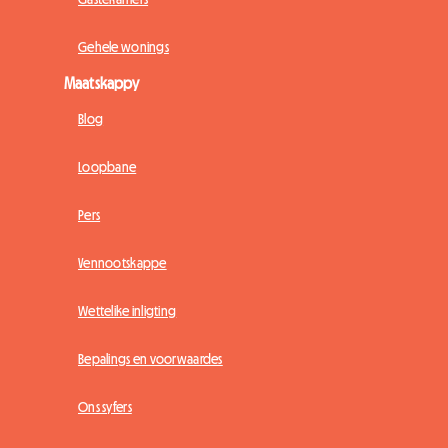
Gehele wonings
Maatskappy
Blog
Loopbane
Pers
Vennootskappe
Wettelike inligting
Bepalings en voorwaardes
Ons syfers