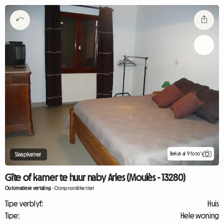
Bekyk al 9 foto's
Slaapkamer
Gîte of kamer te huur naby Arles (Moulès - 13280)
Outomatiese vertaling
-
Oorspronklike titel
Tipe verblyf:
Huis
Tipe:
Hele woning