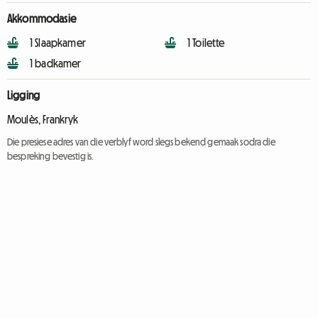
Akkommodasie
1 Slaapkamer
1 Toilette
1 badkamer
Ligging
Moulès, Frankryk
Die presiese adres van die verblyf word slegs bekend gemaak sodra die
bespreking bevestig is.