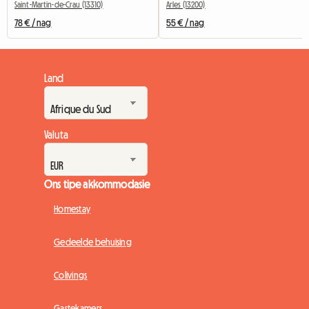
Saint-Martin-de-Crau (13310)
Arles (13200)
78 € / nag
55 € / nag
Land
Valuta
Ons tipe akkommodasie
Homestay
Gedeelde behuising
Colivings
Gastekamers