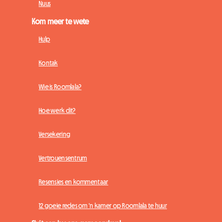
Nuus
Kom meer te wete
Hulp
Kontak
Wie is Roomlala?
Hoe werk dit?
Versekering
Vertrouensentrum
Resensies en kommentaar
12 goeie redes om 'n kamer op Roomlala te huur