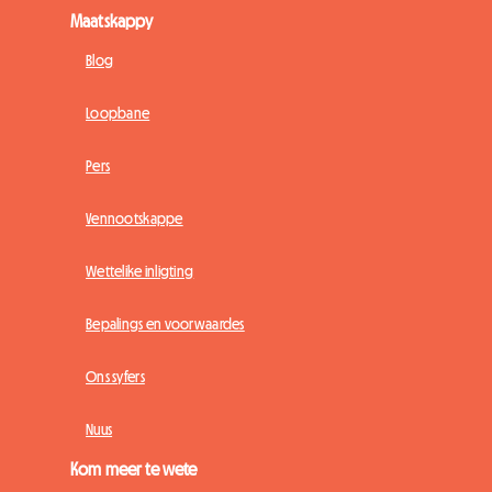
Maatskappy
Blog
Loopbane
Pers
Vennootskappe
Wettelike inligting
Bepalings en voorwaardes
Ons syfers
Nuus
Kom meer te wete