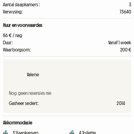
Aantal slaapkamers :
3
Verwysing:
73640
Huur en voorwaardes
86 € / nag
Duur:
Vanaf 1 week
Waarborgsom:
200 €
Valerie
Nog geen resensies nie
Gasheer sedert:
2014
Akkommodasie
3 Slaapkamers
4 Toilette