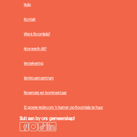
Hulp
Kontak
Wie is Roomlala?
Hoe werk dit?
Versekering
Vertrouensentrum
Resensies en kommentaar
12 goeie redes om 'n kamer op Roomlala te huur
Sluit aan by ons gemeenskap!