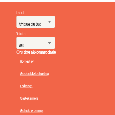
Land
Valuta
Ons tipe akkommodasie
Homestay
Gedeelde behuising
Colivings
Gastekamers
Gehele wonings