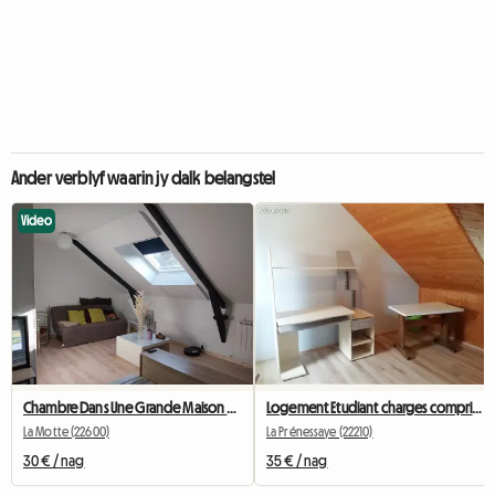
Ander verblyf waarin jy dalk belangstel
Video
Chambre Dans Une Grande Maison En Pierre
Logement Etudiant charges comprises dans le loyer
La Motte (22600)
La Prénessaye (22210)
30 € / nag
35 € / nag