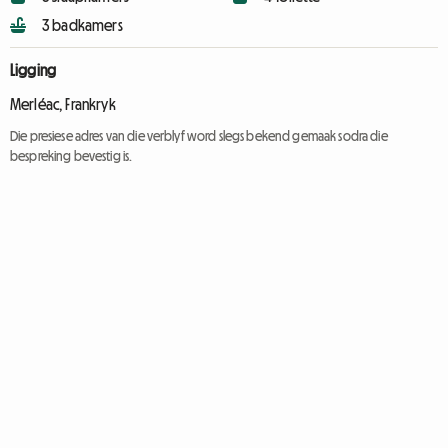
3 badkamers
Ligging
Merléac, Frankryk
Die presiese adres van die verblyf word slegs bekend gemaak sodra die
bespreking bevestig is.