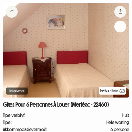
Bekyk al 4 foto's
Slaapkamer
Gîtes Pour 6 Personnes À Louer (Merléac - 22460)
Tipe verblyf:
Huis
Tipe:
Hele woning
Akkommodasievermoë:
6 persone