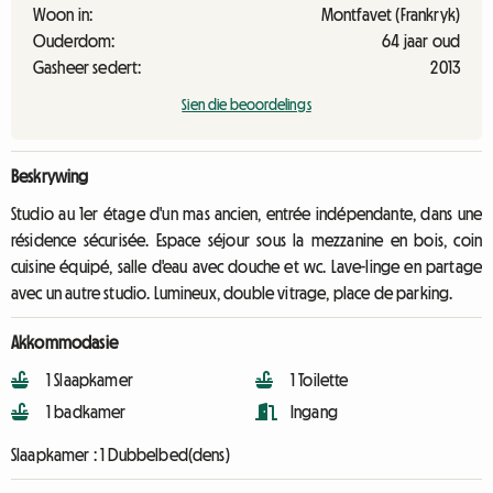
Woon in:
Montfavet (Frankryk)
Ouderdom:
64 jaar oud
Gasheer sedert:
2013
Sien die beoordelings
Beskrywing
Studio au 1er étage d'un mas ancien, entrée indépendante, dans une
résidence sécurisée. Espace séjour sous la mezzanine en bois, coin
cuisine équipé, salle d'eau avec douche et wc. Lave-linge en partage
avec un autre studio. Lumineux, double vitrage, place de parking.
Akkommodasie
1 Slaapkamer
1 Toilette
1 badkamer
Ingang
Slaapkamer :
1 Dubbelbed(dens)