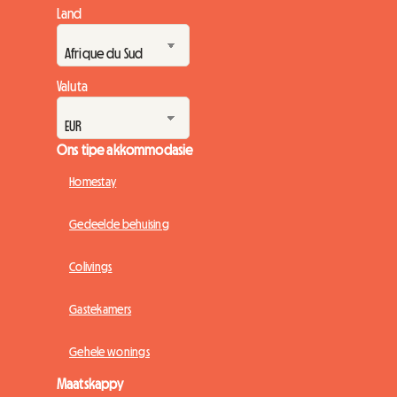
Land
Valuta
Ons tipe akkommodasie
Homestay
Gedeelde behuising
Colivings
Gastekamers
Gehele wonings
Maatskappy