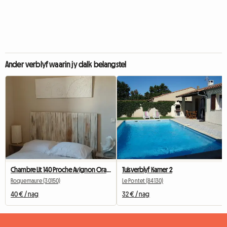
Ander verblyf waarin jy dalk belangstel
Chambre Lit 140 Proche Avignon Orange A 20 Mn De Marcoule
Tuisverblyf Kamer 2
Roquemaure (30150)
Le Pontet (84130)
40 € / nag
32 € / nag