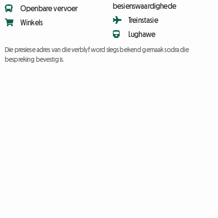
besienswaardighede
Openbare vervoer
Treinstasie
Winkels
Lughawe
Die presiese adres van die verblyf word slegs bekend gemaak sodra die
bespreking bevestig is.