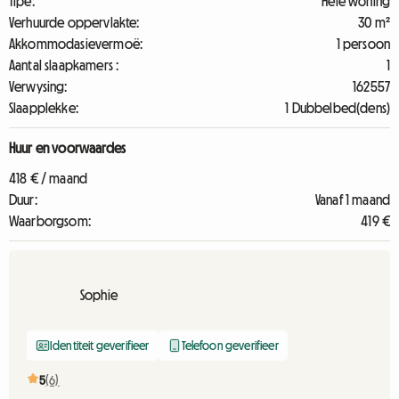
Tipe:
Hele woning
Verhuurde oppervlakte:
30 m²
Akkommodasievermoë:
1 persoon
Aantal slaapkamers :
1
Verwysing:
162557
Slaapplekke:
1 Dubbelbed(dens)
Huur en voorwaardes
418 € / maand
Duur:
Vanaf 1 maand
Waarborgsom:
419 €
Sophie
Identiteit geverifieer
Telefoon geverifieer
5
(6)