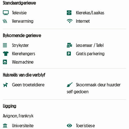
Standaardgeriewe
Televisie
Klerekas/Laaikas
Verwarming
Internet
Bykomende geriewe
Strykyster
Lessenaar / Tafel
Klerehangers
Gratis parkering
Wasmachine
Huisreëls van die verblyf
Geen troeteldiere
Skoonmaak deur huurder
self gedoen
Ligging
Avignon, Frankryk
Universiteite
Toeristiese