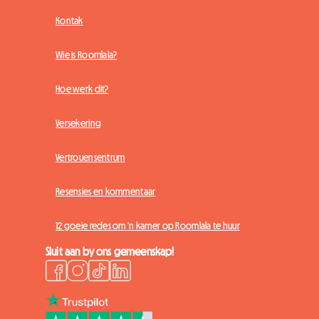
Kontak
Wie is Roomlala?
Hoe werk dit?
Versekering
Vertrouensentrum
Resensies en kommentaar
12 goeie redes om 'n kamer op Roomlala te huur
Sluit aan by ons gemeenskap!