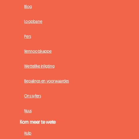
Blog
Loopbane
Pers
Vennootskappe
Wettelike inligting
Bepalings en voorwaardes
Ons syfers
Nuus
Kom meer te wete
Hulp