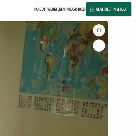
HOE DIT WERK
TEKEN IN
REGISTREER
ADVERTEER 'N VERBLYF