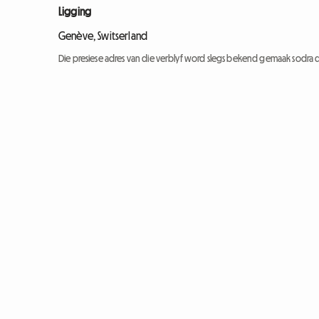
Ligging
Genève, Switserland
Die presiese adres van die verblyf word slegs bekend gemaak sodra d