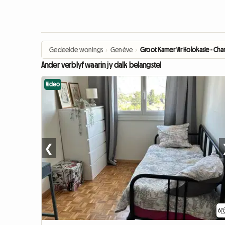
Gedeelde wonings
›
Genève
›
Groot Kamer Vir Kolokasie - Ch
Ander verblyf waarin jy dalk belangstel
Video
❮
6