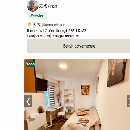
55 € / nag
Meester
5 (5) |
Kamer te huur
Homestay | Chêne-Bourg (1225) | 12 M2
1 slaapplek(ke) | 2 nagte minimum
Bekyk advertensie
Video
❮