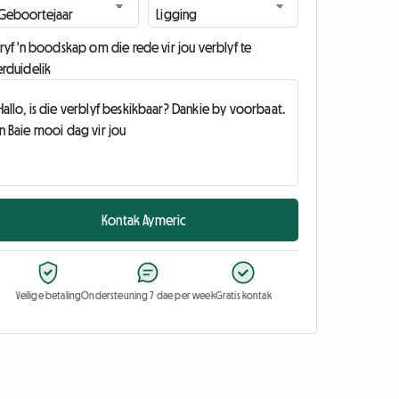
ryf 'n boodskap om die rede vir jou verblyf te
erduidelik
Kontak Aymeric
Veilige betaling
Ondersteuning 7 dae per week
Gratis kontak