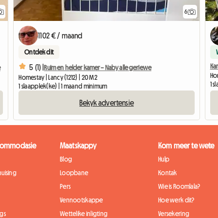
6
1102 € / maand
Ontdek dit
Ka
5 (1) |
e
Ruim en helder kamer – Naby alle geriewe
Ho
Homestay | Lancy (1212) | 20 M2
1 s
1 slaapplek(ke) | 1 maand minimum
Bekyk advertensie
kkommodasie
Maatskappy
Kom meer te wete
Blog
Hulp
uising
Loopbane
Kontak
Pers
Wie is Roomlala?
Vennootskappe
Hoe werk dit?
gs
Wettelike inligting
Versekering