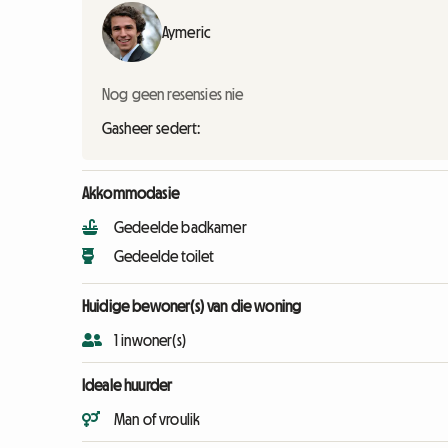
Aymeric
Nog geen resensies nie
Gasheer sedert:
Akkommodasie
Gedeelde badkamer
Gedeelde toilet
Huidige bewoner(s) van die woning
1 inwoner(s)
Ideale huurder
Man of vroulik