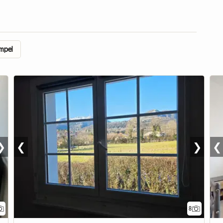
ampel
❯
❮
❯
❮
8