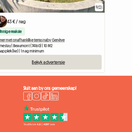
5
43 € / nag
Vinnige reaksie
mer met onafhanklike terras naby Genève
mestay | Beaumont (74160) | 10 M2
laapplek(ke) | 1 nag minimum
Bekyk advertensie
Sluit aan by ons gemeenskap!