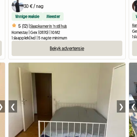
30 € / nag
Vinnige reaksie
Meester
Ka
5 (12) |
Slaapkamer in 'n stil huis
Ged
Homestay | Gex (01170) | 10 M2
1 
1 slaapplek(ke) | 5 nagte minimum
Bekyk advertensie
❯
❮
❯
❮