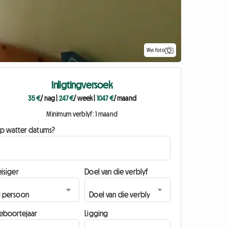
Wys foto
Inligtingversoek
35 €
/ nag
|
247 €
/ week
|
1047 €
/ maand
Minimum verblyf: 1 maand
p watter datums?
isiger
Doel van die verblyf
eboortejaar
Ligging