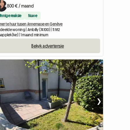
800 € / maand
Vinnige reaksie
Nuwe
mer te huur tussen Annemasse en Genève
eelde woning | Ambilly (74100) | 11 M2
slaapplek(ke) | 1 maand minimum
Bekyk advertensie
❯