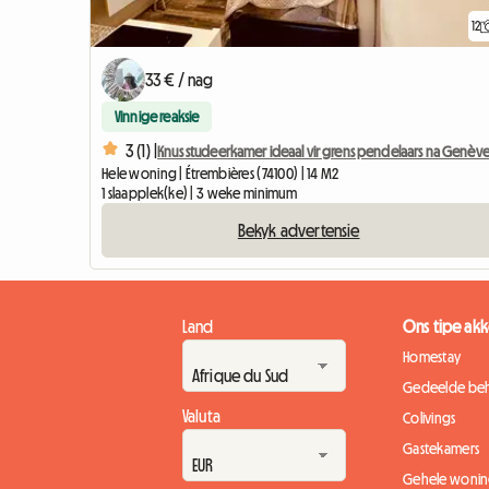
12
33 € / nag
Vinnige reaksie
3 (1) |
Knus studeerkamer ideaal vir grens pendelaars na Genèv
Hele woning | Étrembières (74100) | 14 M2
1 slaapplek(ke) | 3 weke minimum
Bekyk advertensie
Land
Ons tipe a
Homestay
Gedeelde beh
Valuta
Colivings
Gastekamers
Gehele wonin