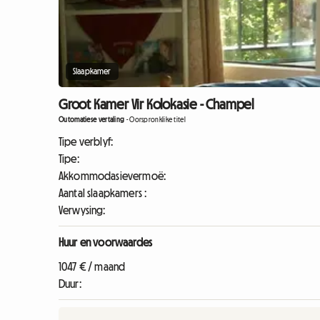
Slaapkamer
Groot Kamer Vir Kolokasie - Champel
Outomatiese vertaling
-
Oorspronklike titel
Tipe verblyf:
Tipe:
Akkommodasievermoë:
Aantal slaapkamers :
Verwysing:
Huur en voorwaardes
1047 € / maand
Duur: