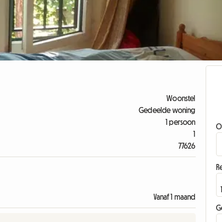
Woonstel
Gedeelde woning
1 persoon
O
1
77626
Re
Vanaf 1 maand
G