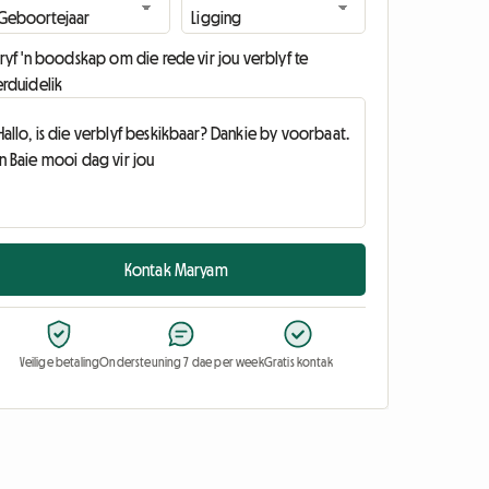
ryf 'n boodskap om die rede vir jou verblyf te
erduidelik
Kontak Maryam
Veilige betaling
Ondersteuning 7 dae per week
Gratis kontak