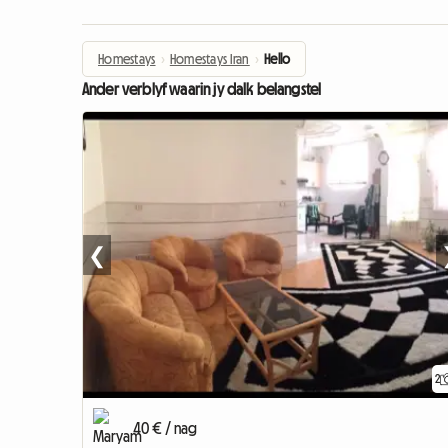
Homestays
›
Homestays Iran
›
Hello
Ander verblyf waarin jy dalk belangstel
❮
2
40 € / nag