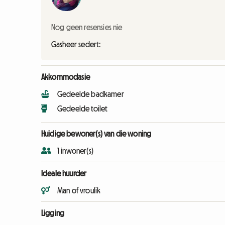
Nog geen resensies nie
Gasheer sedert:
Akkommodasie
Gedeelde badkamer
Gedeelde toilet
Huidige bewoner(s) van die woning
1 inwoner(s)
Ideale huurder
Man of vroulik
Ligging