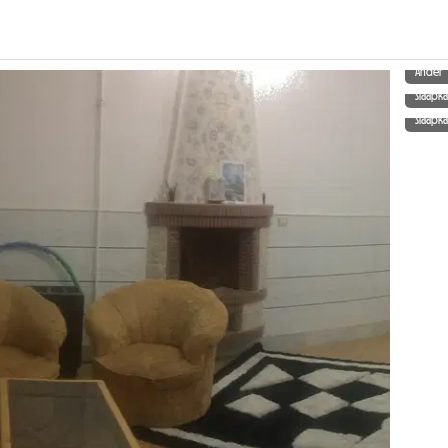
Ander
Slaapk
Slaapk