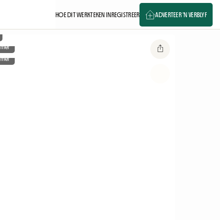
HOE DIT WERK
TEKEN IN
REGISTREER
ADVERTEER 'N VERBLYF
amer
amer