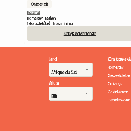
Ontdek dit
Floral flat
Homestay | Kashan
1 slaapplek(ke) | 1 nag minimum
Bekyk advertensie
Land
Ons tipe a
Homestay
Gedeelde beh
Valuta
Colivings
Gastekamers
Gehele wonin