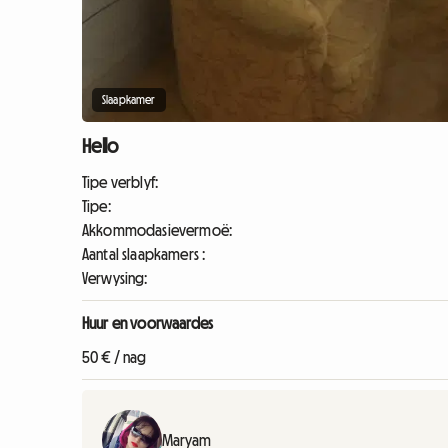
Slaapkamer
Hello
Tipe verblyf:
Tipe:
Akkommodasievermoë:
Aantal slaapkamers :
Verwysing:
Huur en voorwaardes
50 € / nag
Maryam