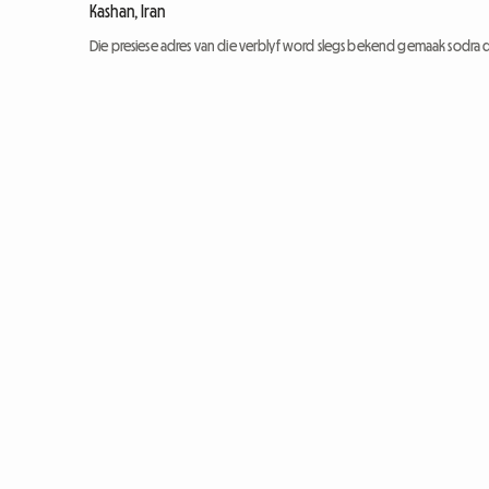
Kashan, Iran
Die presiese adres van die verblyf word slegs bekend gemaak sodra d