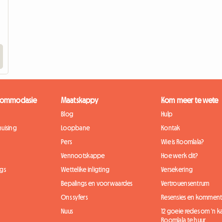
kkommodasie
Maatskappy
Kom meer te wete
Blog
Hulp
uising
Loopbane
Kontak
Pers
Wie is Roomlala?
Vennootskappe
Hoe werk dit?
gs
Wettelike inligting
Versekering
Bepalings en voorwaardes
Vertrouensentrum
Ons syfers
Resensies en komment
Nuus
12 goeie redes om 'n 
Roomlala te huur