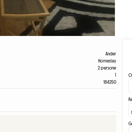
Ander
Homestay
2 persone
1
O
184250
Re
G