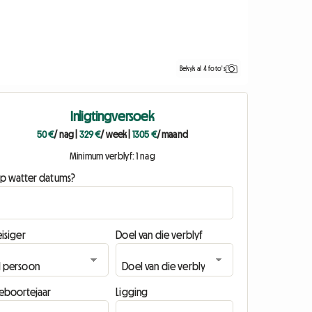
Bekyk al 4 foto's
Inligtingversoek
50 €
/ nag
|
329 €
/ week
|
1305 €
/ maand
Minimum verblyf: 1 nag
p watter datums?
isiger
Doel van die verblyf
eboortejaar
Ligging