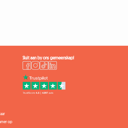
Sluit aan by ons gemeenskap!
aar
kamer op