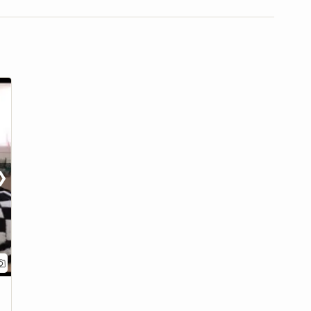
❯
Bekyk