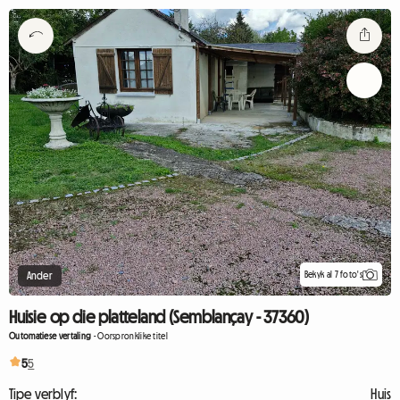
Bekyk al 7 foto's
Ander
Huisie op die platteland (Semblançay - 37360)
Outomatiese vertaling
-
Oorspronklike titel
5
5
Tipe verblyf:
Huis