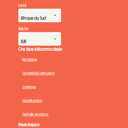
Land
Valuta
Ons tipe akkommodasie
Homestay
Gedeelde behuising
Colivings
Gastekamers
Gehele wonings
Maatskappy