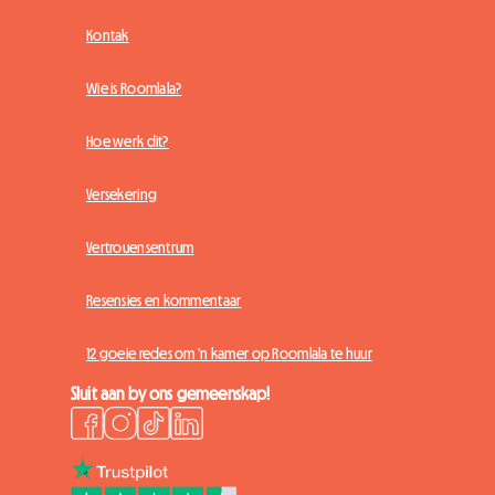
Kontak
Wie is Roomlala?
Hoe werk dit?
Versekering
Vertrouensentrum
Resensies en kommentaar
12 goeie redes om 'n kamer op Roomlala te huur
Sluit aan by ons gemeenskap!