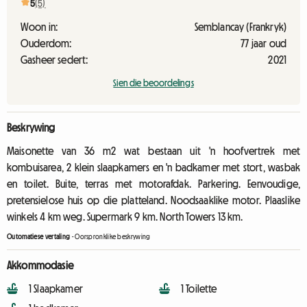
5
(5)
Woon in:
Semblancay (Frankryk)
Ouderdom:
77 jaar oud
Gasheer sedert:
2021
Sien die beoordelings
Beskrywing
Maisonette van 36 m2 wat bestaan ​​uit 'n hoofvertrek met
kombuisarea, 2 klein slaapkamers en 'n badkamer met stort, wasbak
en toilet. Buite, terras met motorafdak. Parkering. Eenvoudige,
pretensielose huis op die platteland. Noodsaaklike motor. Plaaslike
winkels 4 km weg. Supermark 9 km. North Towers 13 km.
Outomatiese vertaling
-
Oorspronklike beskrywing
Akkommodasie
1 Slaapkamer
1 Toilette