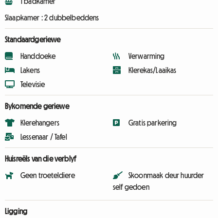
1 badkamer
Slaapkamer :
2 dubbelbeddens
Standaardgeriewe
Handdoeke
Verwarming
Lakens
Klerekas/Laaikas
Televisie
Bykomende geriewe
Klerehangers
Gratis parkering
Lessenaar / Tafel
Huisreëls van die verblyf
Geen troeteldiere
Skoonmaak deur huurder
self gedoen
Ligging