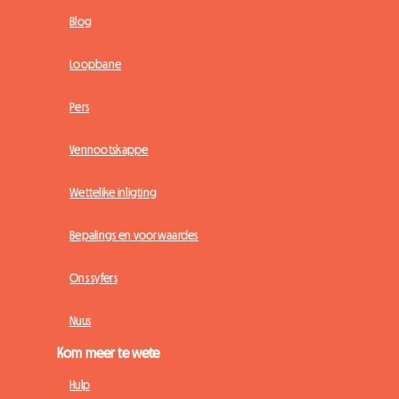
Blog
Loopbane
Pers
Vennootskappe
Wettelike inligting
Bepalings en voorwaardes
Ons syfers
Nuus
Kom meer te wete
Hulp