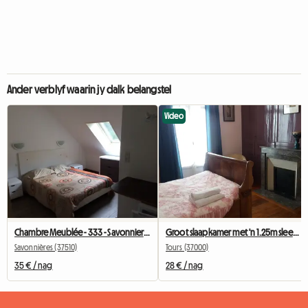
Ander verblyf waarin jy dalk belangstel
Video
Chambre Meublée - 333 - Savonnieres - Voiture Conseillée
Groot slaapkamer met 'n 1.25m sleebed en kosbare meubels
Savonnières (37510)
Tours (37000)
35 € / nag
28 € / nag