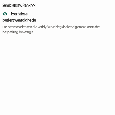
Semblançay, Frankryk
Toeristiese
besienswaardighede
Die presiese adres van die verblyf word slegs bekend gemaak sodra die
bespreking bevestig is.