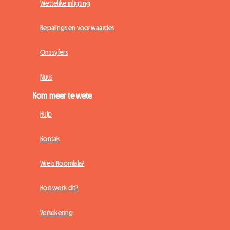
Wettelike inligting
Bepalings en voorwaardes
Ons syfers
Nuus
Kom meer te wete
Hulp
Kontak
Wie is Roomlala?
Hoe werk dit?
Versekering