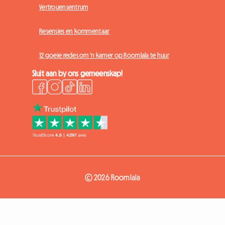
Vertrouensentrum
Resensies en kommentaar
12 goeie redes om 'n kamer op Roomlala te huur
Sluit aan by ons gemeenskap!
© 2026 Roomlala