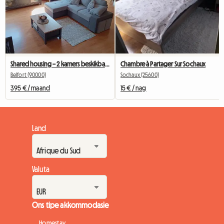
Shared housing – 2 kamers beskikbaar vanaf Oktober
Chambre à Partager Sur Sochaux
Belfort (90000)
Sochaux (25600)
395 € / maand
15 € / nag
Land
Valuta
Ons tipe akkommodasie
Homestay