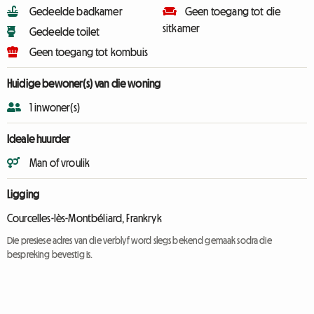
Gedeelde badkamer
Geen toegang tot die
sitkamer
Gedeelde toilet
Geen toegang tot kombuis
Huidige bewoner(s) van die woning
1 inwoner(s)
Ideale huurder
Man of vroulik
Ligging
Courcelles-lès-Montbéliard, Frankryk
Die presiese adres van die verblyf word slegs bekend gemaak sodra die
bespreking bevestig is.