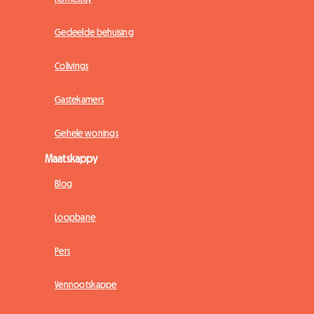
Gedeelde behuising
Colivings
Gastekamers
Gehele wonings
Maatskappy
Blog
Loopbane
Pers
Vennootskappe