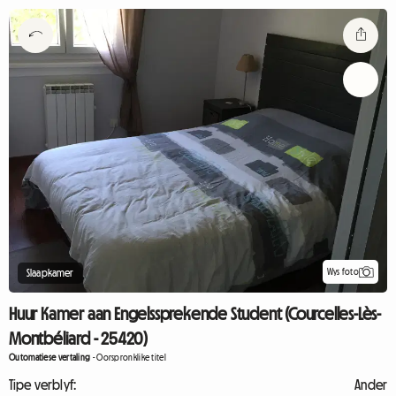
Wys foto
Slaapkamer
Huur Kamer aan Engelssprekende Student (Courcelles-Lès-
Montbéliard - 25420)
Outomatiese vertaling
-
Oorspronklike titel
Tipe verblyf:
Ander