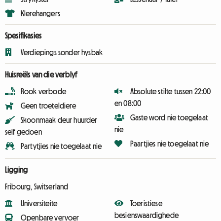
Klerehangers
Spesifikasies
Verdiepings sonder hysbak
Huisreëls van die verblyf
Rook verbode
Absolute stilte tussen 22:00
en 08:00
Geen troeteldiere
Gaste word nie toegelaat
Skoonmaak deur huurder
nie
self gedoen
Paartjies nie toegelaat nie
Partytjies nie toegelaat nie
Ligging
Fribourg, Switserland
Universiteite
Toeristiese
besienswaardighede
Openbare vervoer