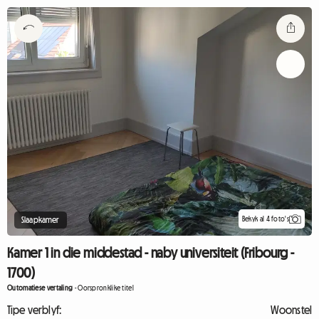
Bekyk al 4 foto's
Slaapkamer
Kamer 1 in die middestad - naby universiteit (Fribourg -
1700)
Outomatiese vertaling
-
Oorspronklike titel
Tipe verblyf:
Woonstel