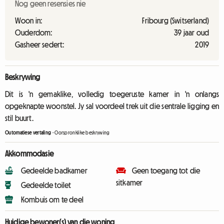
Nog geen resensies nie
Woon in:
Fribourg (Switserland)
Ouderdom:
39 jaar oud
Gasheer sedert:
2019
Beskrywing
Dit is 'n gemaklike, volledig toegeruste kamer in 'n onlangs
opgeknapte woonstel. Jy sal voordeel trek uit die sentrale ligging en
stil buurt.
Outomatiese vertaling
-
Oorspronklike beskrywing
Akkommodasie
Gedeelde badkamer
Geen toegang tot die
sitkamer
Gedeelde toilet
Kombuis om te deel
Huidige bewoner(s) van die woning