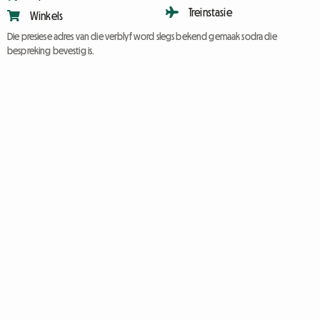
Treinstasie
Winkels
Die presiese adres van die verblyf word slegs bekend gemaak sodra die
bespreking bevestig is.