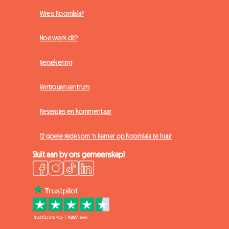
Wie is Roomlala?
Hoe werk dit?
Versekering
Vertrouensentrum
Resensies en kommentaar
12 goeie redes om 'n kamer op Roomlala te huur
Sluit aan by ons gemeenskap!