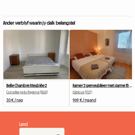
Ander verblyf waarin jy dalk belangstel
Belle Chambre Meublée 2
Kamer 2 gemeubileer met sjarme 15 minute vanaf Fribourg
Corcelles-près-Payerne (1562)
Gibloux (1727)
30 € / nag
969 € / maand
Land