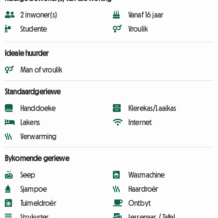
2 inwoner(s)
Vanaf 16 jaar
Studente
Vroulik
Ideale huurder
Man of vroulik
Standaardgeriewe
Handdoeke
Klerekas/Laaikas
Lakens
Internet
Verwarming
Bykomende geriewe
Seep
Wasmachine
Sjampoe
Haardroër
Tuimeldroër
Ontbyt
Strykyster
Lessenaar / Tafel