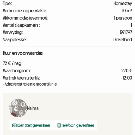
Tipe:
Homestay
Verhuurde oppervlakte:
10 m²
Akkommodasievermoë:
1 persoon
Aantal slaapkamers :
1
Verwysing:
591797
Slaapplekke:
1 Enkelbed
Huur en voorwaardes
72 € / nag
Waarborgsom:
220 €
Vertrek teen uiterlik:
12:00
- Adresregistrasie nie moontlik nie
Naima
Identiteit geverifieer
Telefoon geverifieer