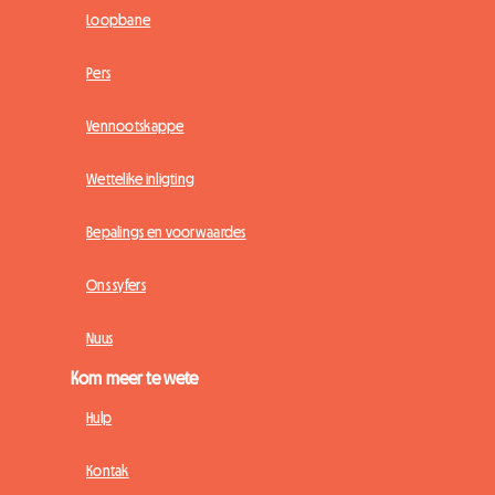
Loopbane
Pers
Vennootskappe
Wettelike inligting
Bepalings en voorwaardes
Ons syfers
Nuus
Kom meer te wete
Hulp
Kontak