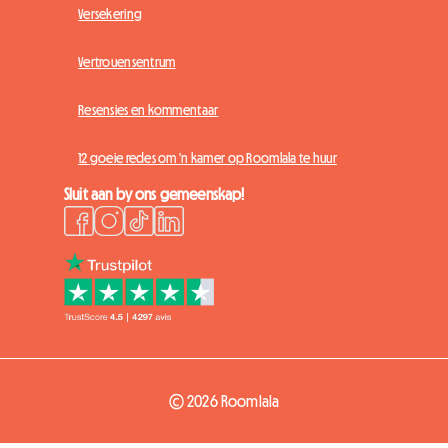
Versekering
Vertrouensentrum
Resensies en kommentaar
12 goeie redes om 'n kamer op Roomlala te huur
Sluit aan by ons gemeenskap!
© 2026 Roomlala