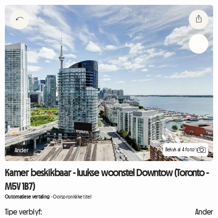
Bekyk al 4 foto's
Ander
Kamer beskikbaar - luukse woonstel Downtow (Toronto -
M5V 1B7)
Outomatiese vertaling
-
Oorspronklike titel
Tipe verblyf:
Ander