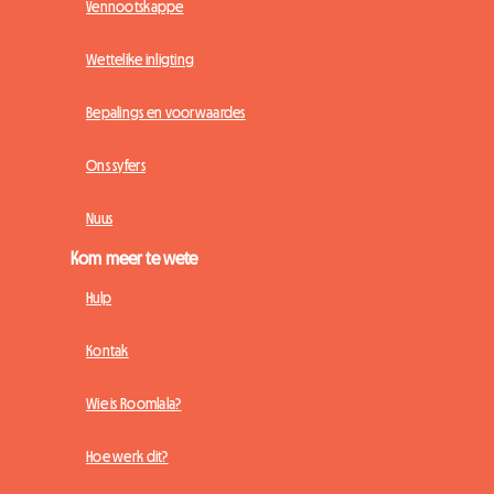
Vennootskappe
Wettelike inligting
Bepalings en voorwaardes
Ons syfers
Nuus
Kom meer te wete
Hulp
Kontak
Wie is Roomlala?
Hoe werk dit?