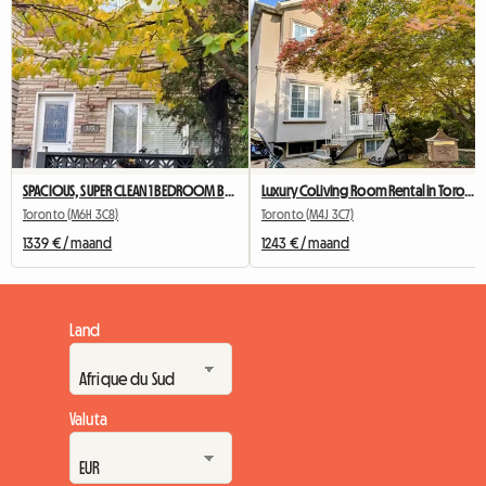
SPACIOUS, SUPER CLEAN 1 BEDROOM BASEMENT APARTMENT FOR RENT
Luxury CoLiving Room Rental in Toronto
Toronto (M6H 3C8)
Toronto (M4J 3C7)
1339 € / maand
1243 € / maand
Land
Valuta