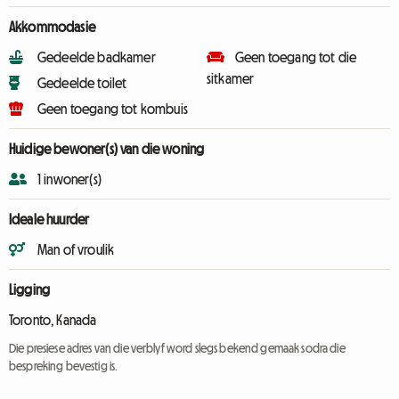
Akkommodasie
Gedeelde badkamer
Geen toegang tot die
sitkamer
Gedeelde toilet
Geen toegang tot kombuis
Huidige bewoner(s) van die woning
1 inwoner(s)
Ideale huurder
Man of vroulik
Ligging
Toronto, Kanada
Die presiese adres van die verblyf word slegs bekend gemaak sodra die
bespreking bevestig is.