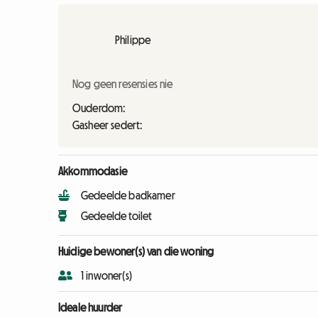
Philippe
Nog geen resensies nie
Ouderdom:
Gasheer sedert:
Akkommodasie
Gedeelde badkamer
Gedeelde toilet
Huidige bewoner(s) van die woning
1 inwoner(s)
Ideale huurder