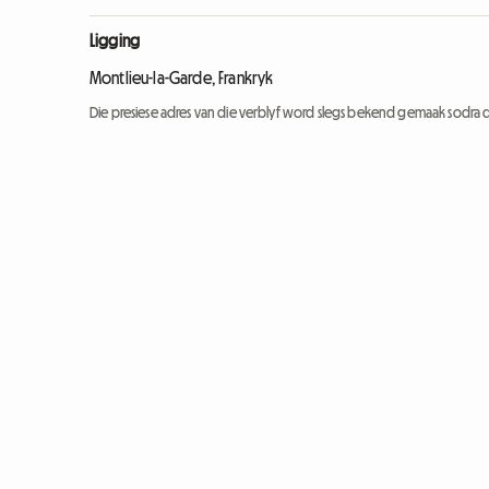
Ligging
Montlieu-la-Garde, Frankryk
Die presiese adres van die verblyf word slegs bekend gemaak sodra d