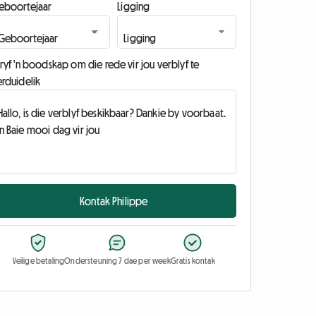
eboortejaar
Ligging
ryf 'n boodskap om die rede vir jou verblyf te
erduidelik
Kontak Philippe
Veilige betaling
Ondersteuning 7 dae per week
Gratis kontak