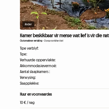
Ander
Kamer beskikbaar vir mense wat lief is vir die nat
Outomatiese vertaling
-
Oorspronklike titel
Tipe verblyf:
Tipe:
Verhuurde oppervlakte:
Akkommodasievermoë:
Aantal slaapkamers :
Verwysing:
Slaapplekke:
Huur en voorwaardes
10 € / nag