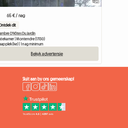
12
65 € / nag
Ontdek dit
ambre D'Hôtes Du Jardin
stekamer | Montendre (17130)
laapplek(ke) | 1 nag minimum
Bekyk advertensie
Sluit aan by ons gemeenskap!