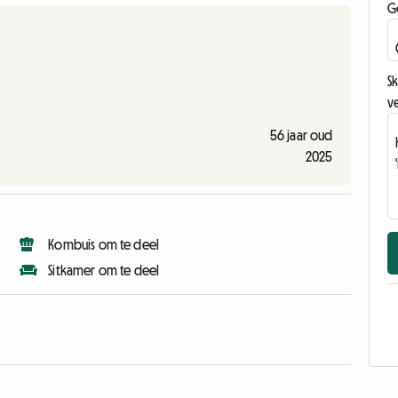
G
Sk
v
56 jaar oud
2025
Kombuis om te deel
Sitkamer om te deel