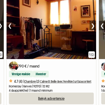
❯
❮
❯
❮
7
790 € / maand
Vinnige reaksie
Meester
4.7 (4) |
Chambre (2) Calme Et Belle Avec Fenêtre Sur Espace Vert
Homestay | Vanves (92170) | 12 M2
Hom
4 slaapplek(ke) | 1 maand minimum
1 
Bekyk advertensie