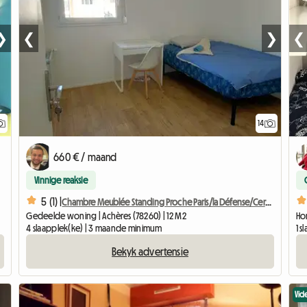
❯
❮
❯
❮
14
660 € / maand
Vinnige reaksie
5 (1) |
Chambre Meublée Standing Proche Paris/la Défense/Cergy
Gedeelde woning | Achères (78260) | 12 M2
Ho
4 slaapplek(ke) | 3 maande minimum
1 
Bekyk advertensie
Vid