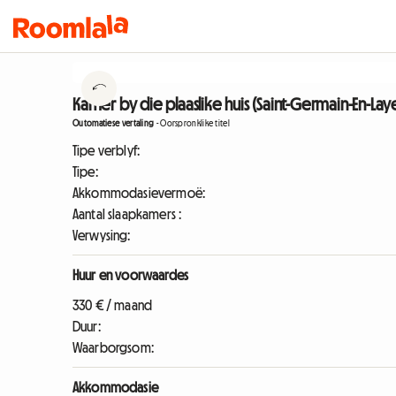
Kamer by die plaaslike huis (Saint-Germain-En-Lay
Outomatiese vertaling
-
Oorspronklike titel
Tipe verblyf:
Tipe:
Akkommodasievermoë:
Aantal slaapkamers :
Verwysing:
Huur en voorwaardes
330 € / maand
Duur:
Waarborgsom:
Akkommodasie