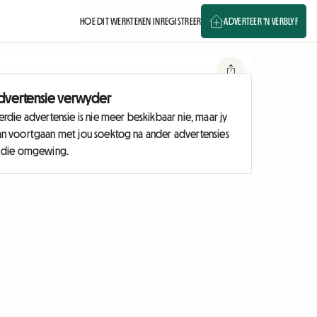
HOE DIT WERK
TEKEN IN
REGISTREER
ADVERTEER 'N VERBLYF
dvertensie verwyder
erdie advertensie is nie meer beskikbaar nie, maar jy
an voortgaan met jou soektog na ander advertensies
n die omgewing.