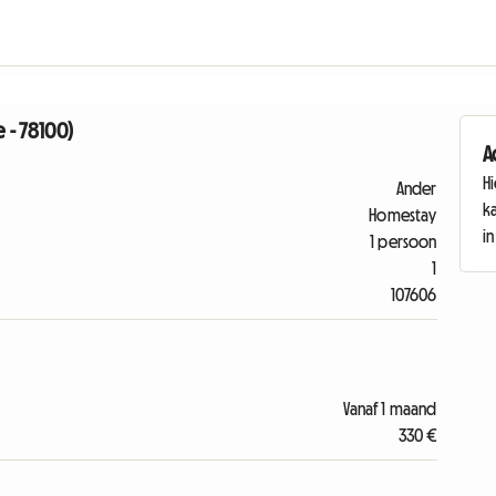
e - 78100)
A
Hi
Ander
k
Homestay
i
1 persoon
1
107606
Vanaf 1 maand
330 €