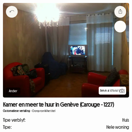
Bekyk al 4 foto's
Ander
Kamer en meer te huur in Genève (Carouge - 1227)
Outomatiese vertaling
-
Oorspronklike titel
Tipe verblyf:
Huis
Tipe:
Hele woning