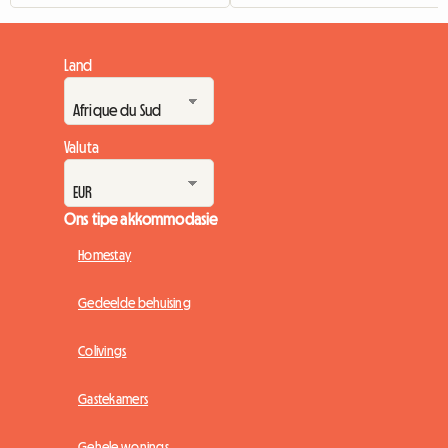
Land
Valuta
Ons tipe akkommodasie
Homestay
Gedeelde behuising
Colivings
Gastekamers
Gehele wonings