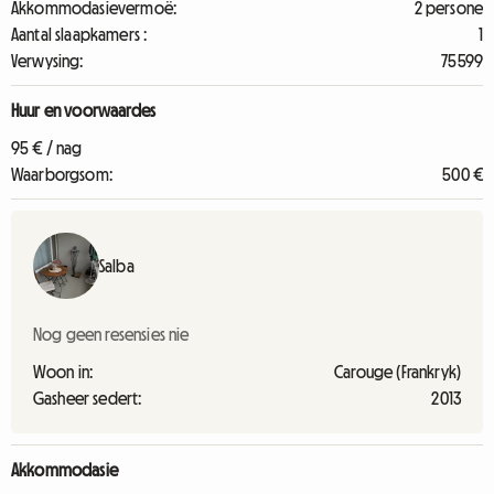
Akkommodasievermoë:
2 persone
Aantal slaapkamers :
1
Verwysing:
75599
Huur en voorwaardes
95 € / nag
Waarborgsom:
500 €
Salba
Nog geen resensies nie
Woon in:
Carouge (Frankryk)
Gasheer sedert:
2013
Akkommodasie