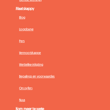
Maatskappy
Blog
Loopbane
Pers
Vennootskappe
Wettelike inligting
Bepalings en voorwaardes
Ons syfers
Nuus
Kom meer te wete