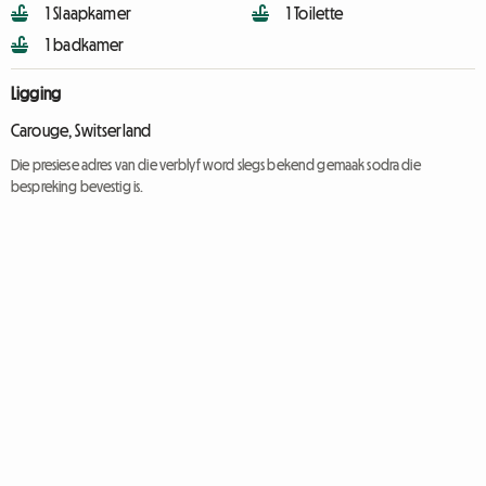
1 Slaapkamer
1 Toilette
1 badkamer
Ligging
Carouge, Switserland
Die presiese adres van die verblyf word slegs bekend gemaak sodra die
bespreking bevestig is.