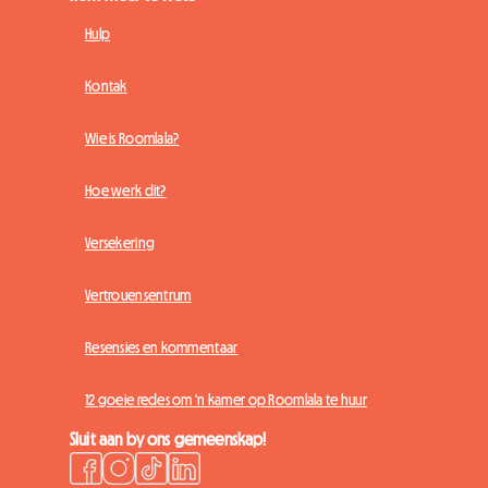
Hulp
Kontak
Wie is Roomlala?
Hoe werk dit?
Versekering
Vertrouensentrum
Resensies en kommentaar
12 goeie redes om 'n kamer op Roomlala te huur
Sluit aan by ons gemeenskap!