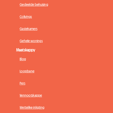
Gedeelde behuising
Colivings
Gastekamers
Gehele wonings
Maatskappy
Blog
Loopbane
Pers
Vennootskappe
Wettelike inligting