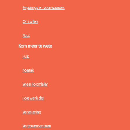
Bepalings en voorwaardes
Ons syfers
Nuus
Kom meer te wete
Hulp
Kontak
Wie is Roomlala?
Hoe werk dit?
Versekering
Vertrouensentrum