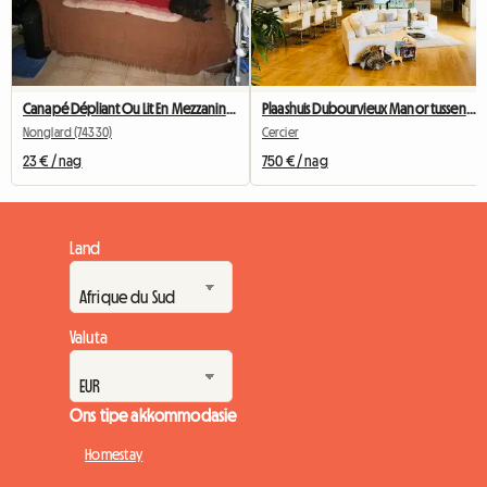
Canapé Dépliant Ou Lit En Mezzanine En Nuitée Uniquement
Plaashuis Dubourvieux Manor tussen Genève en Annecy (30')
Nonglard (74330)
Cercier
23 € / nag
750 € / nag
Land
Valuta
Ons tipe akkommodasie
Homestay