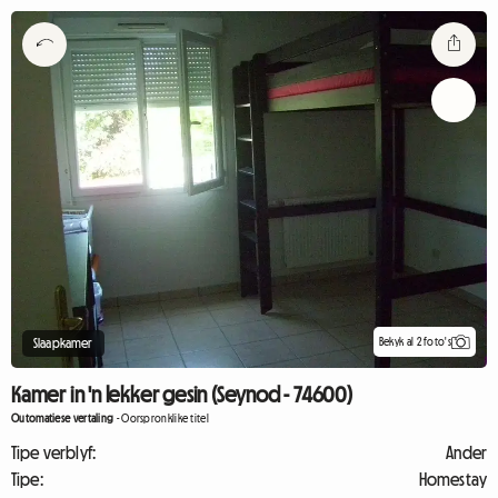
Bekyk al 2 foto's
Slaapkamer
Kamer in 'n lekker gesin (Seynod - 74600)
Outomatiese vertaling
-
Oorspronklike titel
Tipe verblyf:
Ander
Tipe:
Homestay