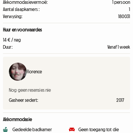
Akkommodasievermoë:
1 persoon
Aantal slaapkamers :
1
Verwysing:
180031
Huur en voorwaardes
14 € / nag
Duur:
Vanaf 1 week
Florence
Nog geen resensies nie
Gasheer sedert:
2017
Akkommodasie
Gedeelde badkamer
Geen toegang tot die