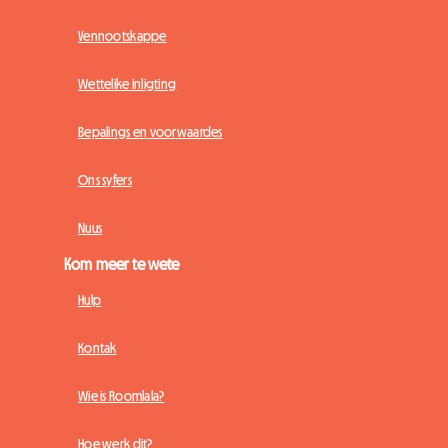
Vennootskappe
Wettelike inligting
Bepalings en voorwaardes
Ons syfers
Nuus
Kom meer te wete
Hulp
Kontak
Wie is Roomlala?
Hoe werk dit?