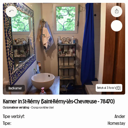
Bekyk al 3 foto's
Badkamer
Kamer in St-Rémy (Saint-Rémy-Lès-Chevreuse - 78470)
Outomatiese vertaling
-
Oorspronklike titel
Tipe verblyf:
Ander
Tipe:
Homestay