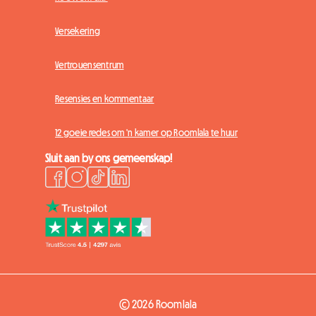
Versekering
Vertrouensentrum
Resensies en kommentaar
12 goeie redes om 'n kamer op Roomlala te huur
Sluit aan by ons gemeenskap!
© 2026 Roomlala