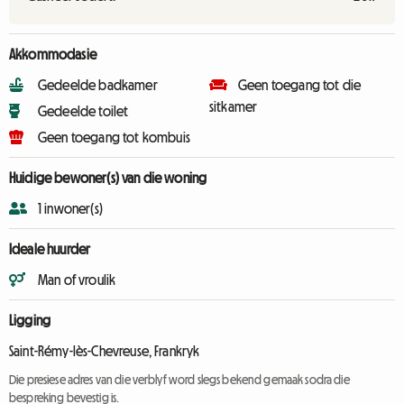
Akkommodasie
Gedeelde badkamer
Geen toegang tot die
sitkamer
Gedeelde toilet
Geen toegang tot kombuis
Huidige bewoner(s) van die woning
1 inwoner(s)
Ideale huurder
Man of vroulik
Ligging
Saint-Rémy-lès-Chevreuse, Frankryk
Die presiese adres van die verblyf word slegs bekend gemaak sodra die
bespreking bevestig is.