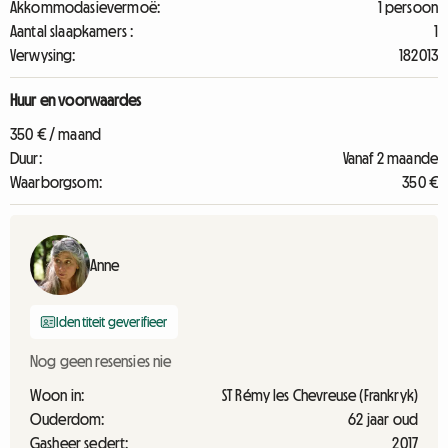
Akkommodasievermoë:
1 persoon
Aantal slaapkamers :
1
Verwysing:
182013
Huur en voorwaardes
350 € / maand
Duur:
Vanaf 2 maande
Waarborgsom:
350 €
Anne
Identiteit geverifieer
Nog geen resensies nie
Woon in:
ST Rémy les Chevreuse (Frankryk)
Ouderdom:
62 jaar oud
Gasheer sedert:
2017