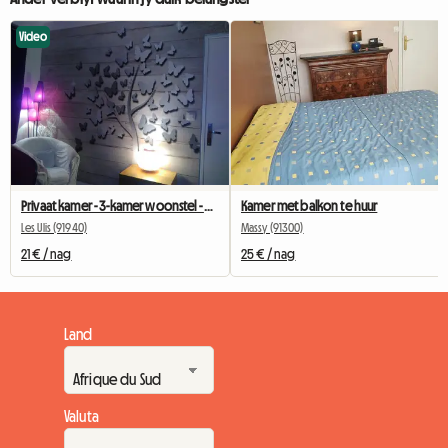
Video
Privaat kamer - 3-kamer woonstel - Privaat parkering
Kamer met balkon te huur
Les Ulis (91940)
Massy (91300)
21 € / nag
25 € / nag
Land
Valuta