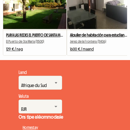
PLAYA LAS REDES EL PUERTO DE SANTA MARIA CADIZ
Alquiler de habitación para estudiantes
El Puerto de Sta María (11500)
Jerez de la Frontera (11406)
129 € / nag
1600 € / maand
Land
Valuta
Ons tipe akkommodasie
Homestay