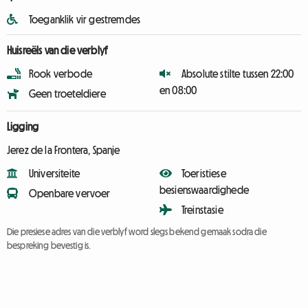
Toeganklik vir gestremdes
Huisreëls van die verblyf
Rook verbode
Absolute stilte tussen 22:00
en 08:00
Geen troeteldiere
Ligging
Jerez de la Frontera, Spanje
Universiteite
Toeristiese
besienswaardighede
Openbare vervoer
Treinstasie
Die presiese adres van die verblyf word slegs bekend gemaak sodra die
bespreking bevestig is.