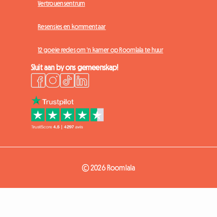
Vertrouensentrum
Resensies en kommentaar
12 goeie redes om 'n kamer op Roomlala te huur
Sluit aan by ons gemeenskap!
© 2026 Roomlala