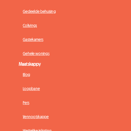
Gedeelde behuising
Colivings
Gastekamers
Gehele wonings
Maatskappy
Blog
Loopbane
Pers
Vennootskappe
Wettelike inligting