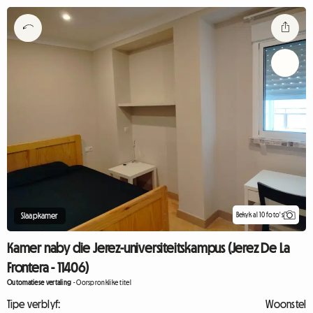
Bekyk al 10 foto's
Slaapkamer
Kamer naby die Jerez-universiteitskampus (Jerez De La
Frontera - 11406)
Outomatiese vertaling
-
Oorspronklike titel
Tipe verblyf:
Woonstel