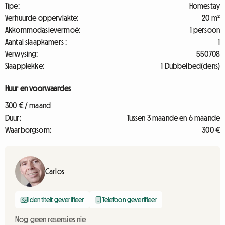
Tipe:
Homestay
Verhuurde oppervlakte:
20 m²
Akkommodasievermoë:
1 persoon
Aantal slaapkamers :
1
Verwysing:
550708
Slaapplekke:
1 Dubbelbed(dens)
Huur en voorwaardes
300 € / maand
Duur:
Tussen 3 maande en 6 maande
Waarborgsom:
300 €
Carlos
Identiteit geverifieer
Telefoon geverifieer
Nog geen resensies nie