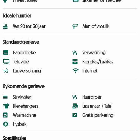
Privaat toilet
Sitkamer om te deel
Ideale huurder
Van 20 tot 30 jaar
Man of vroulik
Standaardgeriewe
Handdoeke
Verwarming
Televisie
Klerekas/Laaikas
Lugversorging
Internet
Bykomende geriewe
Strykyster
Haardroër
Klerehangers
Lessenaar / Tafel
Wasmachine
Gratis parkering
Hysbak
Spesifikasies