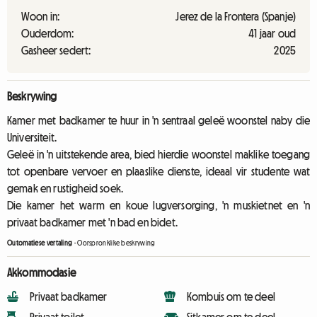
Woon in:
Jerez de la Frontera (Spanje)
Ouderdom:
41 jaar oud
Gasheer sedert:
2025
Beskrywing
Kamer met badkamer te huur in 'n sentraal geleë woonstel naby die
Universiteit.
Geleë in 'n uitstekende area, bied hierdie woonstel maklike toegang
tot openbare vervoer en plaaslike dienste, ideaal vir studente wat
gemak en rustigheid soek.
Die kamer het warm en koue lugversorging, 'n muskietnet en 'n
privaat badkamer met 'n bad en bidet.
Outomatiese vertaling
-
Oorspronklike beskrywing
Akkommodasie
Privaat badkamer
Kombuis om te deel