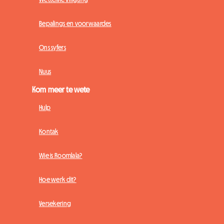
Bepalings en voorwaardes
Ons syfers
Nuus
Kom meer te wete
Hulp
Kontak
Wie is Roomlala?
Hoe werk dit?
Versekering