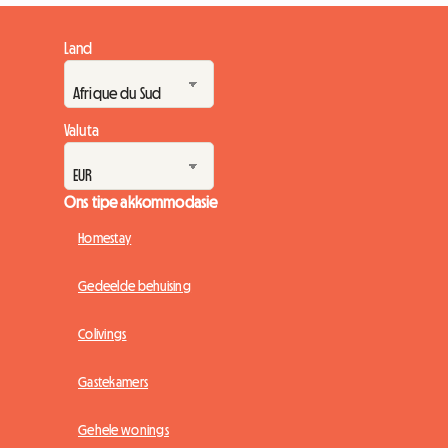
Land
Valuta
Ons tipe akkommodasie
Homestay
Gedeelde behuising
Colivings
Gastekamers
Gehele wonings