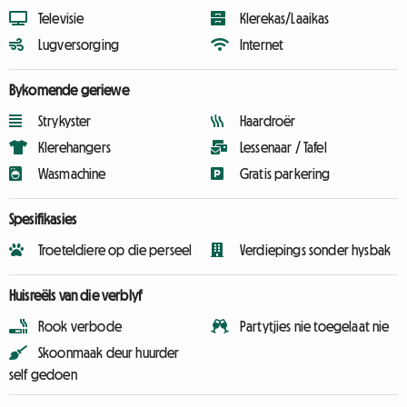
Televisie
Klerekas/Laaikas
Lugversorging
Internet
Bykomende geriewe
Strykyster
Haardroër
Klerehangers
Lessenaar / Tafel
Wasmachine
Gratis parkering
Spesifikasies
Troeteldiere op die perseel
Verdiepings sonder hysbak
Huisreëls van die verblyf
Rook verbode
Partytjies nie toegelaat nie
Skoonmaak deur huurder
self gedoen