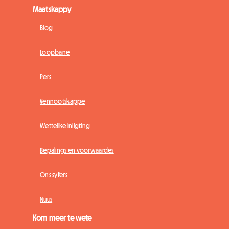
Maatskappy
Blog
Loopbane
Pers
Vennootskappe
Wettelike inligting
Bepalings en voorwaardes
Ons syfers
Nuus
Kom meer te wete