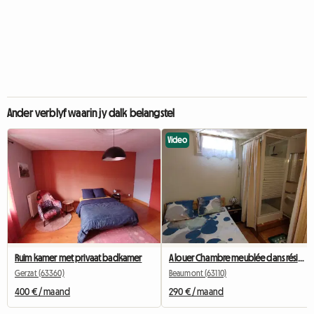
Ander verblyf waarin jy dalk belangstel
Video
Ruim kamer met privaat badkamer
A louer Chambre meublée dans résidence de standing .
Gerzat (63360)
Beaumont (63110)
400 € / maand
290 € / maand