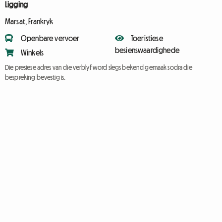
Ligging
Marsat, Frankryk
Openbare vervoer
Toeristiese
besienswaardighede
Winkels
Die presiese adres van die verblyf word slegs bekend gemaak sodra die
bespreking bevestig is.