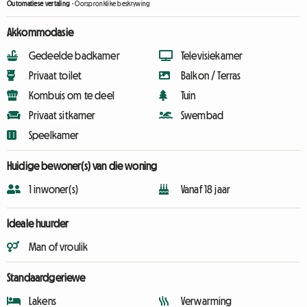
Outomatiese vertaling
-
Oorspronklike beskrywing
Akkommodasie
Gedeelde badkamer
Televisiekamer
Privaat toilet
Balkon / Terras
Kombuis om te deel
Tuin
Privaat sitkamer
Swembad
Speelkamer
Huidige bewoner(s) van die woning
1 inwoner(s)
Vanaf 18 jaar
Ideale huurder
Man of vroulik
Standaardgeriewe
Lakens
Verwarming