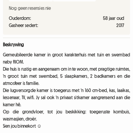
Nog geen resensies nie
Ouderdom:
58 jaar oud
Gasheer sedert:
2017
Beskrywing
Gemeubileerde kamer in groot karakterhuis met tuin en swembad
naby RIOM.
Die huis is rustig en aangenaam om in te woon, met pragtige ruimtes,
'n groot tuin met swembad, 5 slaapkamers, 2 badkamers en die
atmosfeer is familie.
Die lugversorgde kamer is toegerus met 'n 160 cm-bed, kas, laaikas,
lessenaar, TV, wifi. Jy sal ook 'n privaat sitkamer aangrensend aan die
kamer hê.
Op die grondvloer, tot jou beskikking: toegeruste kombuis,
wasmasjien, droër.
Sien jou binnekort ☺