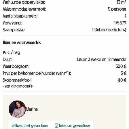
Verhuurde oppervlakte:
13 m²
Akkommodasievermoë:
5 persone
Aantal slaapkamers :
1
Verwysing:
175579
Slaapplekke:
1 Dubbelbed(dens)
Huur en voorwaardes
19 € / nag
Duur:
Tussen 3 weke en 12 maande
Waarborgsom:
300 €
Prys per bykomende huurder (vanaf 1):
3 €
Skoonmaakfooi:
40 €
- Vestiging moontlik
Marina
Identiteit geverifieer
Telefoon geverifieer