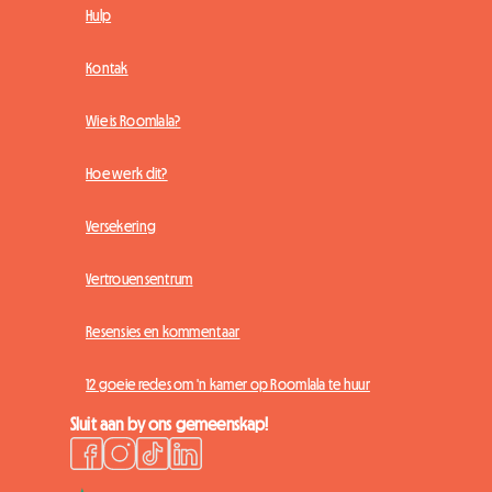
Hulp
Kontak
Wie is Roomlala?
Hoe werk dit?
Versekering
Vertrouensentrum
Resensies en kommentaar
12 goeie redes om 'n kamer op Roomlala te huur
Sluit aan by ons gemeenskap!