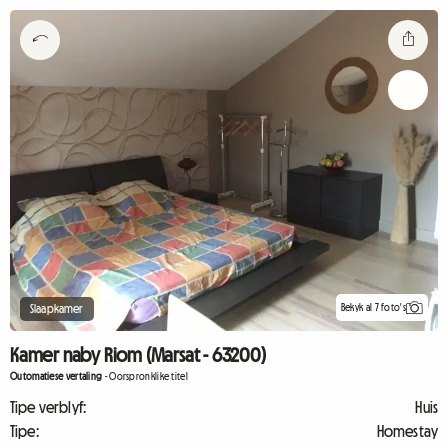
Bekyk al 7 foto's
Slaapkamer
Kamer naby Riom (Marsat - 63200)
Outomatiese vertaling
-
Oorspronklike titel
Tipe verblyf:
Huis
Tipe:
Homestay