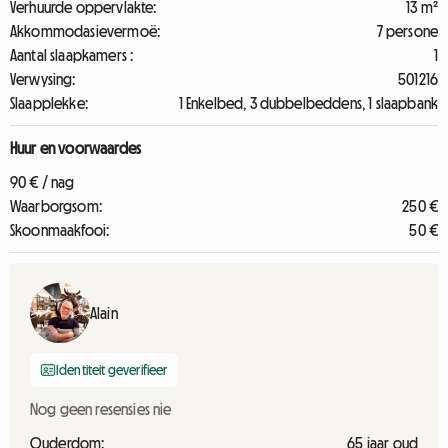
Verhuurde oppervlakte:
13 m²
Akkommodasievermoë:
7 persone
Aantal slaapkamers :
1
Verwysing:
501216
Slaapplekke:
1 Enkelbed, 3 dubbelbeddens, 1 slaapbank
Huur en voorwaardes
90 € / nag
Waarborgsom:
250 €
Skoonmaakfooi:
50 €
Alain
Identiteit geverifieer
Nog geen resensies nie
Ouderdom:
65 jaar oud