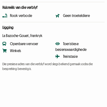
Huisreëls van die verblyf
Rook verbode
Geen troeteldiere
Ligging
La Bazoche-Gouet, Frankryk
Openbare vervoer
Toeristiese
besienswaardighede
Winkels
Treinstasie
Die presiese adres van die verblyf word slegs bekend gemaak sodra die
bespreking bevestig is.