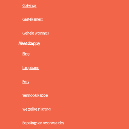
Colivings
Gastekamers
Gehele wonings
Maatskappy
Blog
Loopbane
Pers
Vennootskappe
Wettelike inligting
Bepalings en voorwaardes