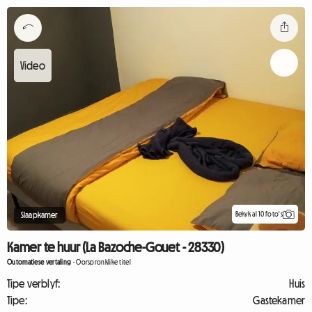
Bekyk al 10 foto's
Slaapkamer
Kamer te huur (La Bazoche-Gouet - 28330)
Outomatiese vertaling
-
Oorspronklike titel
Tipe verblyf:
Huis
Tipe:
Gastekamer