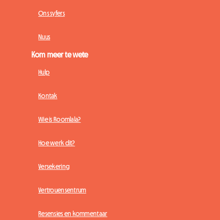
Ons syfers
Nuus
Kom meer te wete
Hulp
Kontak
Wie is Roomlala?
Hoe werk dit?
Versekering
Vertrouensentrum
Resensies en kommentaar