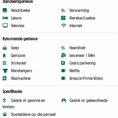
Standaardgeriewe
Handdoeke
Verwarming
Lakens
Klerekas/Laaikas
Televisie
Internet
Bykomende geriewe
Seep
Haardroër
Sjampoe
Lessenaar / Tafel
Strykyster
Gratis parkering
Klerehangers
Netflix
Wasmachine
Amazon Prime Video
Spesifikasies
Geskik vir gesinne en
Geskik vir geleenthede
kinders
Troeteldiere op die perseel