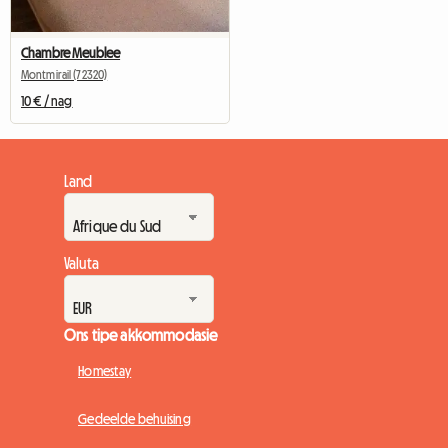
Chambre Meublee
Montmirail (72320)
10 € / nag
Land
Valuta
Ons tipe akkommodasie
Homestay
Gedeelde behuising