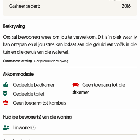
Gasheer sedert:
2016
Beskrywing
Ons sal bevoorreg wees om jou te verwelkom. Dit is 'n plek waar jy
kan ontspan en al jou stres kan loslaat aan die geluid van voëls in die
tuin en die geruis van die waterval.
Outomatiese vertaling
-
Oorspronklike beskrywing
Akkommodasie
Gedeelde badkamer
Geen toegang tot die
sitkamer
Gedeelde toilet
Geen toegang tot kombuis
Huidige bewoner(s) van die woning
1 inwoner(s)