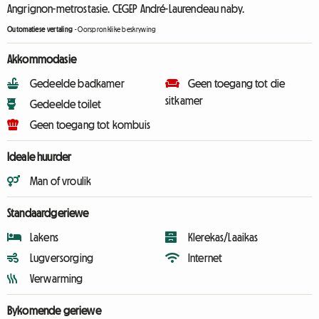
Angrignon-metrostasie. CEGEP André-Laurendeau naby.
Outomatiese vertaling
-
Oorspronklike beskrywing
Akkommodasie
Gedeelde badkamer
Geen toegang tot die
sitkamer
Gedeelde toilet
Geen toegang tot kombuis
Ideale huurder
Man of vroulik
Standaardgeriewe
Lakens
Klerekas/Laaikas
Lugversorging
Internet
Verwarming
Bykomende geriewe