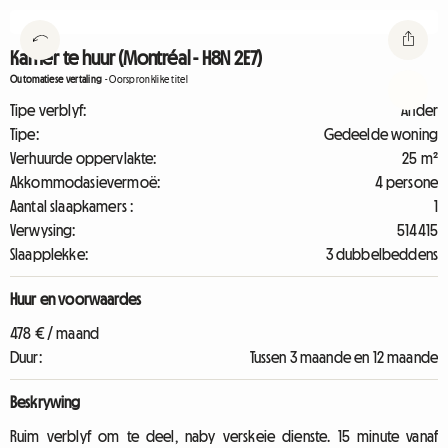
Kamer te huur (Montréal - H8N 2E7)
Outomatiese vertaling
-
Oorspronklike titel
Tipe verblyf:
Ander
Tipe:
Gedeelde woning
Verhuurde oppervlakte:
25 m²
Akkommodasievermoë:
4 persone
Aantal slaapkamers :
1
Verwysing:
514415
Slaapplekke:
3 dubbelbeddens
Huur en voorwaardes
478 € / maand
Duur:
Tussen 3 maande en 12 maande
Beskrywing
Ruim verblyf om te deel, naby verskeie dienste. 15 minute vanaf