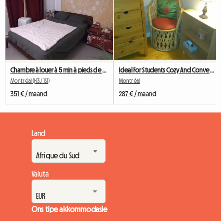
Chambre à louer à 5 min à pieds de L'ETS
Ideal For Students Cozy And Convenient
Montréal (H3J 1S1)
Montréal
351 € / maand
287 € / maand
Land
Valuta
Ons tipe akkommodasie