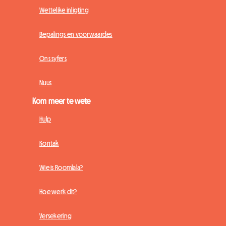
Wettelike inligting
Bepalings en voorwaardes
Ons syfers
Nuus
Kom meer te wete
Hulp
Kontak
Wie is Roomlala?
Hoe werk dit?
Versekering