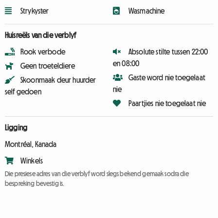
Strykyster
Wasmachine
Huisreëls van die verblyf
Rook verbode
Absolute stilte tussen 22:00
en 08:00
Geen troeteldiere
Gaste word nie toegelaat
Skoonmaak deur huurder
nie
self gedoen
Paartjies nie toegelaat nie
Ligging
Montréal, Kanada
Winkels
Die presiese adres van die verblyf word slegs bekend gemaak sodra die
bespreking bevestig is.