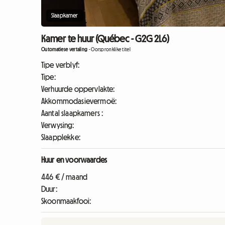
Slaapkamer
Kamer te huur (Québec - G2G 2L6)
Outomatiese vertaling
-
Oorspronklike titel
Tipe verblyf:
Tipe:
Verhuurde oppervlakte:
Akkommodasievermoë:
Aantal slaapkamers :
Verwysing:
Slaapplekke:
Huur en voorwaardes
446 € / maand
Duur:
Skoonmaakfooi: