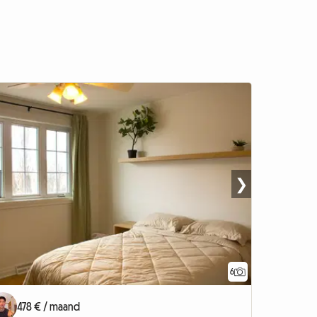
❯
6
478 € / maand