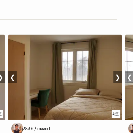
❯
❮
❯
❮
4
383 € / maand