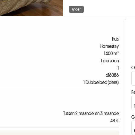
Ander
Huis
Homestay
1400 m²
1 persoon
O
1
616086
1 Dubbelbed(dens)
Re
Tussen 2 maande en 3 maande
G
48 €