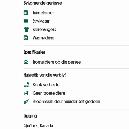
Bykomende geriewe
Tuimeldroër
Strykyster
Klerehangers
Wasmachine
Spesifikasies
Troeteldiere op die perseel
Huisreëls van die verblyf
Rook verbode
Geen troeteldiere
Skoonmaak deur huurder self gedoen
Ligging
Québec, Kanada