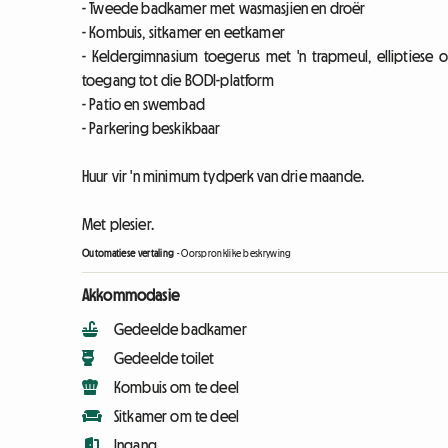
- Tweede badkamer met wasmasjien en droër
- Kombuis, sitkamer en eetkamer
- Keldergimnasium toegerus met 'n trapmeul, elliptiese 
toegang tot die BODI-platform
- Patio en swembad
- Parkering beskikbaar
Huur vir 'n minimum tydperk van drie maande.
Met plesier.
Outomatiese vertaling
-
Oorspronklike beskrywing
Akkommodasie
Gedeelde badkamer
Gedeelde toilet
Kombuis om te deel
Sitkamer om te deel
Ingang