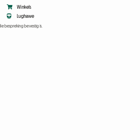
Winkels
Lughawe
ie bespreking bevestig is.