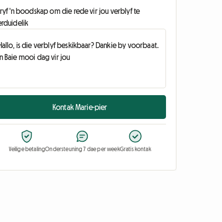
ryf 'n boodskap om die rede vir jou verblyf te
erduidelik
Kontak Marie-pier
Veilige betaling
Ondersteuning 7 dae per week
Gratis kontak