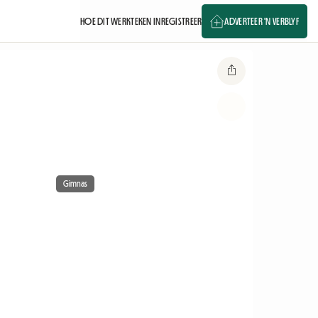
HOE DIT WERK
TEKEN IN
REGISTREER
ADVERTEER 'N VERBLYF
Gimnas