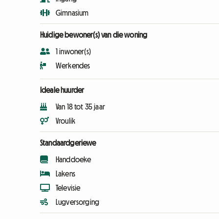
Gimnasium
Huidige bewoner(s) van die woning
1 inwoner(s)
Werkendes
Ideale huurder
Van 18 tot 35 jaar
Vroulik
Standaardgeriewe
Handdoeke
Lakens
Televisie
Lugversorging