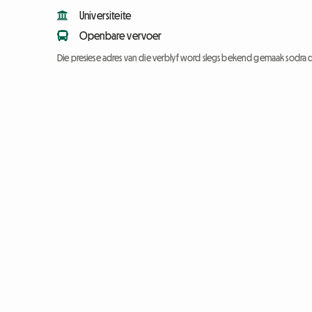
Universiteite
Openbare vervoer
Die presiese adres van die verblyf word slegs bekend gemaak sodra d