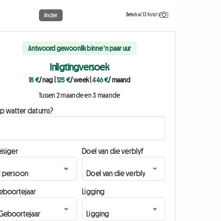
Bekyk al 13 foto's
Ander
Antwoord gewoonlik binne 'n paar uur
Inligtingversoek
18 €
/ nag
|
125 €
/ week
|
446 €
/ maand
Tussen 2 maande en 3 maande
p watter datums?
isiger
Doel van die verblyf
eboortejaar
Ligging