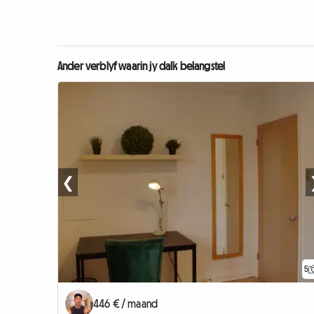
Ander verblyf waarin jy dalk belangstel
❮
5
446 € / maand