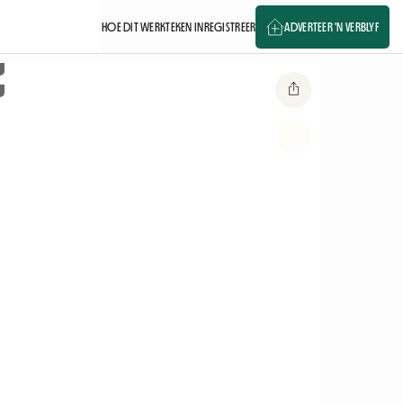
HOE DIT WERK
TEKEN IN
REGISTREER
ADVERTEER 'N VERBLYF