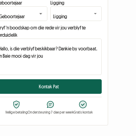
eboortejaar
Ligging
ryf 'n boodskap om die rede vir jou verblyf te
erduidelik
Kontak Pat
Veilige betaling
Ondersteuning 7 dae per week
Gratis kontak