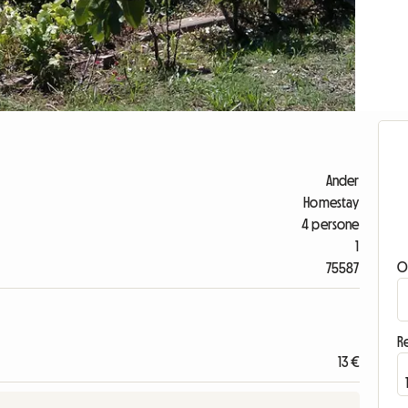
Ander
Homestay
4 persone
1
O
75587
Re
13 €