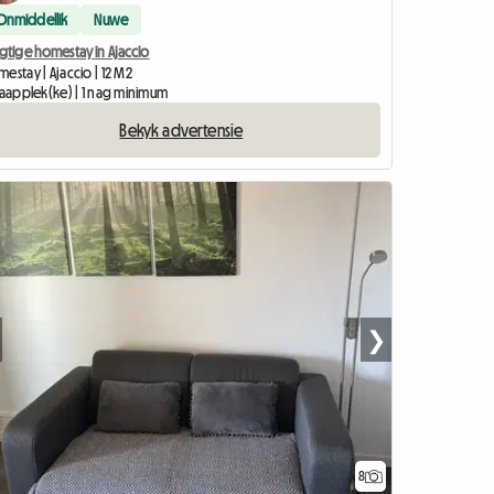
Onmiddellik
Nuwe
gtige homestay in Ajaccio
estay | Ajaccio | 12 M2
laapplek(ke) | 1 nag minimum
Bekyk advertensie
❯
8