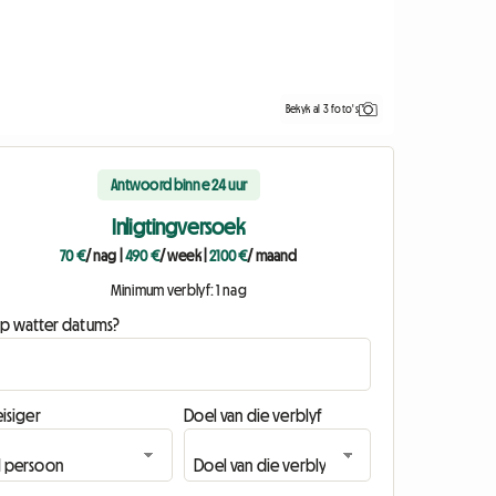
Bekyk al 3 foto's
Antwoord binne 24 uur
Inligtingversoek
70 €
/ nag
|
490 €
/ week
|
2100 €
/ maand
Minimum verblyf: 1 nag
p watter datums?
isiger
Doel van die verblyf