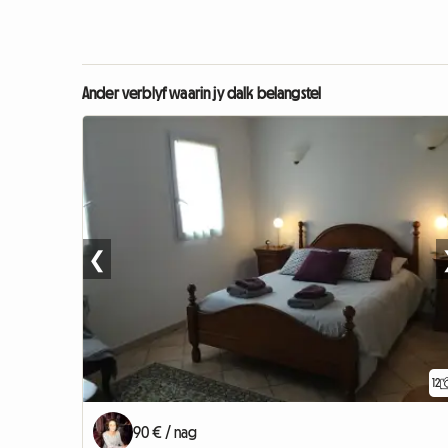
Ander verblyf waarin jy dalk belangstel
❮
12
90 € / nag