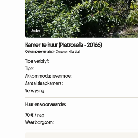
Ander
Kamer te huur (Pietrosella - 20166)
Outomatiese vertaling
-
Oorspronklike titel
Tipe verblyf:
Tipe:
Akkommodasievermoë:
Aantal slaapkamers :
Verwysing:
Huur en voorwaardes
70 € / nag
Waarborgsom: