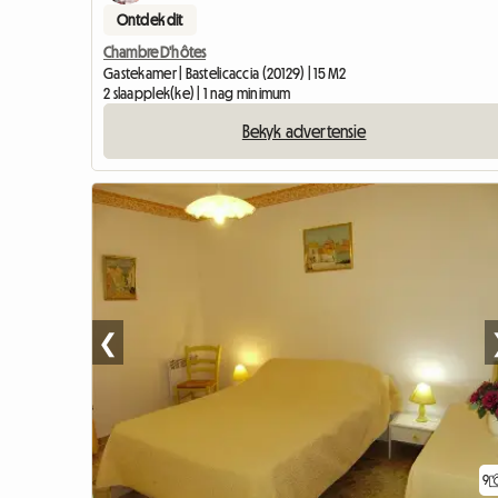
Ontdek dit
Chambre D'hôtes
Gastekamer | Bastelicaccia (20129) | 15 M2
2 slaapplek(ke) | 1 nag minimum
Bekyk advertensie
❮
9