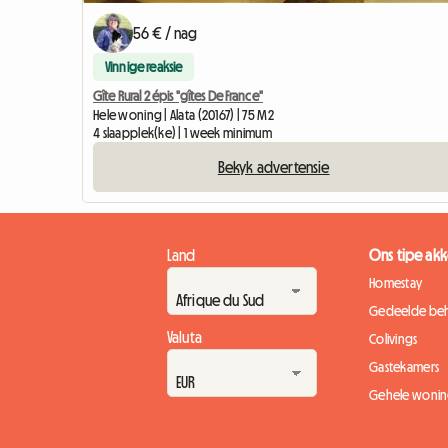
56 € / nag
Vinnige reaksie
Gîte Rural 2 épis "gîtes De France"
Hele woning | Alata (20167) | 75 M2
4 slaapplek(ke) | 1 week minimum
Bekyk advertensie
Land
Ons tipe a
Homestay
Gedeelde beh
Valuta
Colivings
Gastekamers
Gehele wonin