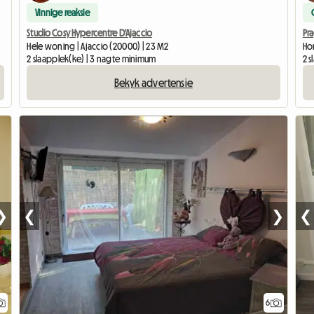
Vinnige reaksie
Studio Cosy Hypercentre D'Ajaccio
Pra
Hele woning | Ajaccio (20000) | 23 M2
Hom
2 slaapplek(ke) | 3 nagte minimum
2 s
Bekyk advertensie
❯
❮
❯
❮
6