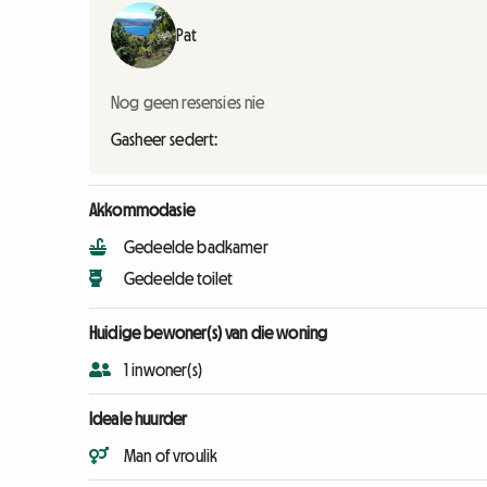
Pat
Nog geen resensies nie
Gasheer sedert:
Akkommodasie
Gedeelde badkamer
Gedeelde toilet
Huidige bewoner(s) van die woning
1 inwoner(s)
Ideale huurder
Man of vroulik