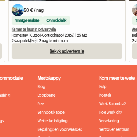
50 € / nag
Vinnige reaksie
Onmiddellik
Kamer te huur in privaat villa
Ate
Homestay | Cuttoli-Corticchiato (20167) | 25 M2
He
2 slaapplek(ke) | 2 nagte minimum
2 
Bekyk advertensie
kkommodasie
Maatskappy
Kom meer te wete
Blog
Hulp
uising
Loopbane
Kontak
Pers
Wie is Roomlala?
Vennootskappe
Hoe werk dit?
gs
Wettelike inligting
Versekering
Bepalings en voorwaardes
Vertrouensentrum