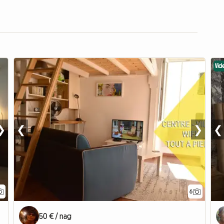
Vid
❯
❮
❯
❮
6
50 € / nag