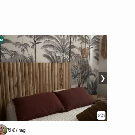
eo
❯
5
72 € / nag