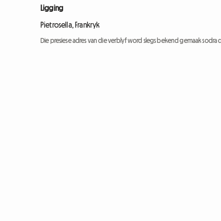
Ligging
Pietrosella, Frankryk
Die presiese adres van die verblyf word slegs bekend gemaak sodra d