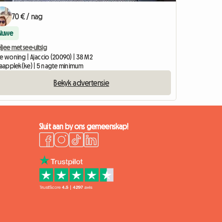
70 € / nag
Nuwe
ljee met see-uitsig
le woning | Ajaccio (20090) | 38 M2
slaapplek(ke) | 5 nagte minimum
Bekyk advertensie
Sluit aan by ons gemeenskap!