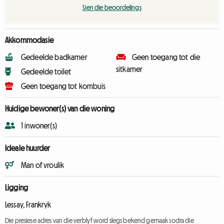
Sien die beoordelings
Akkommodasie
Gedeelde badkamer
Geen toegang tot die
sitkamer
Gedeelde toilet
Geen toegang tot kombuis
Huidige bewoner(s) van die woning
1 inwoner(s)
Ideale huurder
Man of vroulik
Ligging
Lessay, Frankryk
Die presiese adres van die verblyf word slegs bekend gemaak sodra die