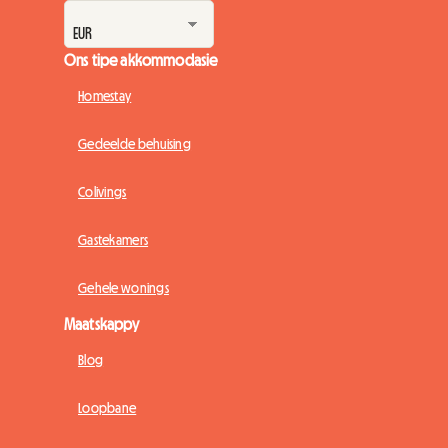
Ons tipe akkommodasie
Homestay
Gedeelde behuising
Colivings
Gastekamers
Gehele wonings
Maatskappy
Blog
Loopbane