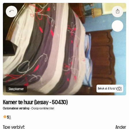
Bekyk al 4 foto's
Slaapkamer
Kamer te huur (Lessay - 50430)
Outomatiese vertaling
-
Oorspronklike titel
5
3
Tipe verblyf:
Ander