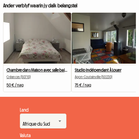
Ander verblyf waarin jy dalk belangstel
Chambre dans Maison avec salle bain privée, au 1er étage
Studio Indépendant À Louer
Créances (50710)
Agon-Coutainville (50230)
50 € / nag
75 € / nag
Land
Valuta