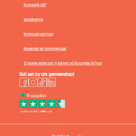
Hoe werk dit?
Versekering
Vertrouensentrum
Resensies en kommentaar
12 goeie redes om 'n kamer op Roomlala te huur
Sluit aan by ons gemeenskap!