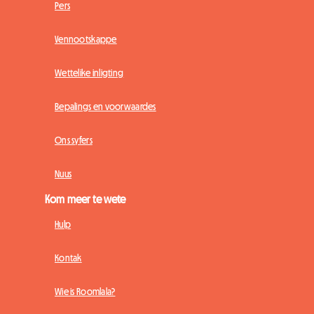
Pers
Vennootskappe
Wettelike inligting
Bepalings en voorwaardes
Ons syfers
Nuus
Kom meer te wete
Hulp
Kontak
Wie is Roomlala?