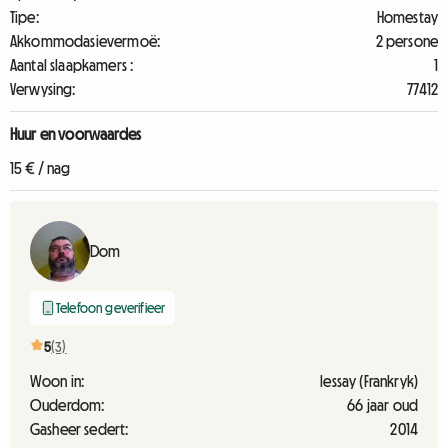
Tipe:
Homestay
Akkommodasievermoë:
2 persone
Aantal slaapkamers :
1
Verwysing:
77412
Huur en voorwaardes
15 € / nag
Dom
Telefoon geverifieer
5
(3)
Woon in:
lessay (Frankryk)
Ouderdom:
66 jaar oud
Gasheer sedert:
2014