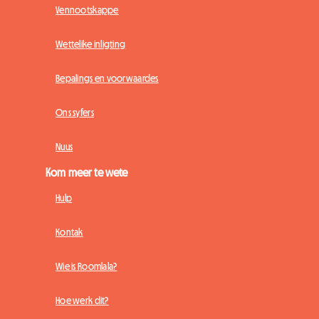
Vennootskappe
Wettelike inligting
Bepalings en voorwaardes
Ons syfers
Nuus
Kom meer te wete
Hulp
Kontak
Wie is Roomlala?
Hoe werk dit?