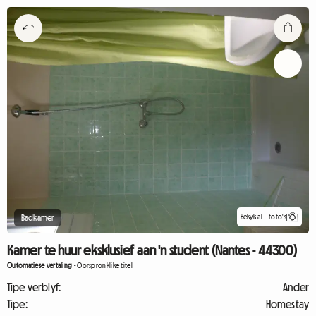
Bekyk al 11 foto's
Badkamer
Kamer te huur eksklusief aan 'n student (Nantes - 44300)
Outomatiese vertaling
-
Oorspronklike titel
Tipe verblyf:
Ander
Tipe:
Homestay