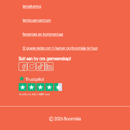
Versekering
Vertrouensentrum
Resensies en kommentaar
12 goeie redes om 'n kamer op Roomlala te huur
Sluit aan by ons gemeenskap!
© 2026 Roomlala