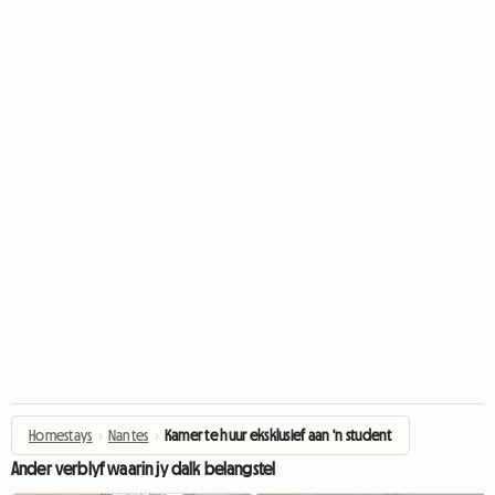
Homestays
›
Nantes
›
Kamer te huur eksklusief aan 'n student
Ander verblyf waarin jy dalk belangstel