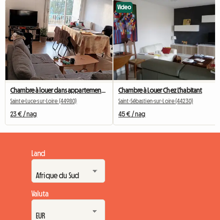
Video
Chambre à louer dans appartement partagé
Chambre à Louer Chez L'habitant
Sainte-Luce-sur-Loire (44980)
Saint-Sébastien-sur-Loire (44230)
23 € / nag
45 € / nag
Land
Valuta