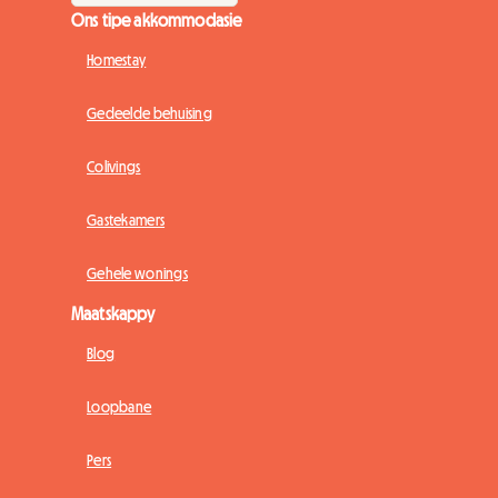
Ons tipe akkommodasie
Homestay
Gedeelde behuising
Colivings
Gastekamers
Gehele wonings
Maatskappy
Blog
Loopbane
Pers