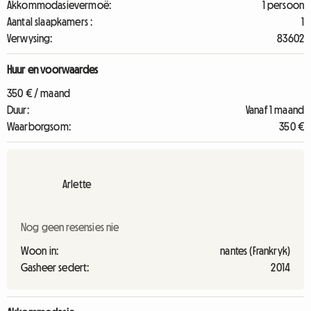
Akkommodasievermoë:
1 persoon
Aantal slaapkamers :
1
Verwysing:
83602
Huur en voorwaardes
350 € / maand
Duur:
Vanaf 1 maand
Waarborgsom:
350 €
Arlette
Nog geen resensies nie
Woon in:
nantes (Frankryk)
Gasheer sedert:
2014