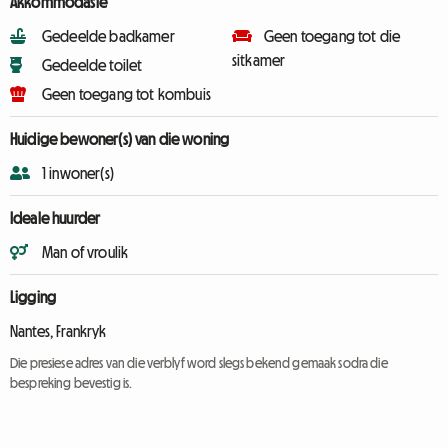
Akkommodasie
Gedeelde badkamer
Geen toegang tot die
sitkamer
Gedeelde toilet
Geen toegang tot kombuis
Huidige bewoner(s) van die woning
1 inwoner(s)
Ideale huurder
Man of vroulik
Ligging
Nantes, Frankryk
Die presiese adres van die verblyf word slegs bekend gemaak sodra die
bespreking bevestig is.