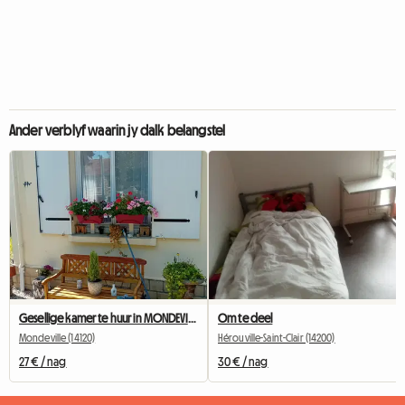
Ander verblyf waarin jy dalk belangstel
Gesellige kamer te huur in MONDEVILLE 14 naby CAEN
Om te deel
Mondeville (14120)
Hérouville-Saint-Clair (14200)
27 € / nag
30 € / nag