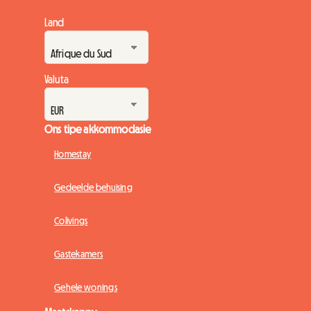
Land
Valuta
Ons tipe akkommodasie
Homestay
Gedeelde behuising
Colivings
Gastekamers
Gehele wonings