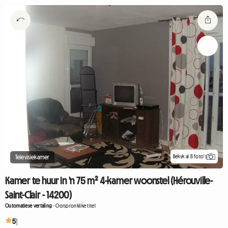
Bekyk al 8 foto's
Televisiekamer
Kamer te huur in 'n 75 m² 4-kamer woonstel (Hérouville-
Saint-Clair - 14200)
Outomatiese vertaling
-
Oorspronklike titel
5
1