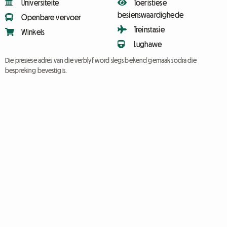
Universiteite
Toeristiese
besienswaardighede
Openbare vervoer
Treinstasie
Winkels
Lughawe
Die presiese adres van die verblyf word slegs bekend gemaak sodra die
bespreking bevestig is.