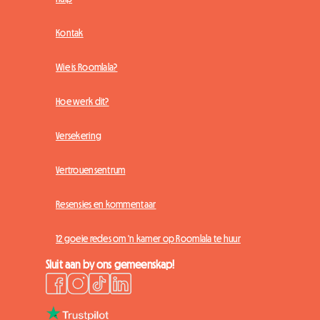
Kontak
Wie is Roomlala?
Hoe werk dit?
Versekering
Vertrouensentrum
Resensies en kommentaar
12 goeie redes om 'n kamer op Roomlala te huur
Sluit aan by ons gemeenskap!