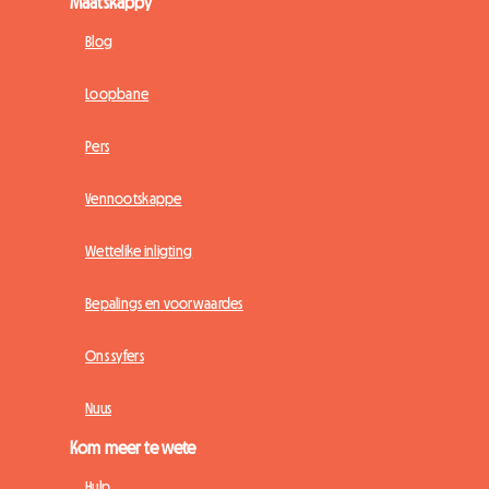
Maatskappy
Blog
Loopbane
Pers
Vennootskappe
Wettelike inligting
Bepalings en voorwaardes
Ons syfers
Nuus
Kom meer te wete
Hulp