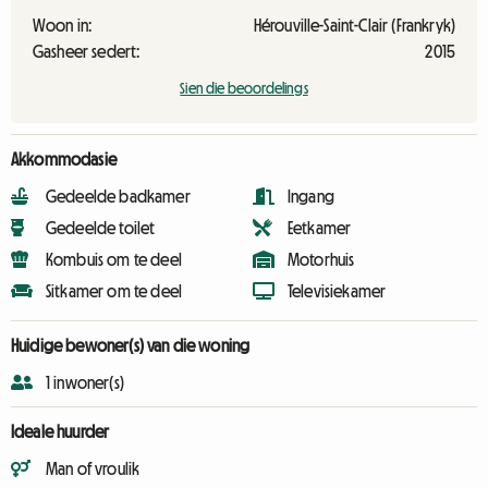
Woon in:
Hérouville-Saint-Clair (Frankryk)
Gasheer sedert:
2015
Sien die beoordelings
Akkommodasie
Gedeelde badkamer
Ingang
Gedeelde toilet
Eetkamer
Kombuis om te deel
Motorhuis
Sitkamer om te deel
Televisiekamer
Huidige bewoner(s) van die woning
1 inwoner(s)
Ideale huurder
Man of vroulik