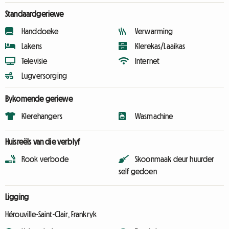
Standaardgeriewe
Handdoeke
Verwarming
Lakens
Klerekas/Laaikas
Televisie
Internet
Lugversorging
Bykomende geriewe
Klerehangers
Wasmachine
Huisreëls van die verblyf
Rook verbode
Skoonmaak deur huurder
self gedoen
Ligging
Hérouville-Saint-Clair, Frankryk