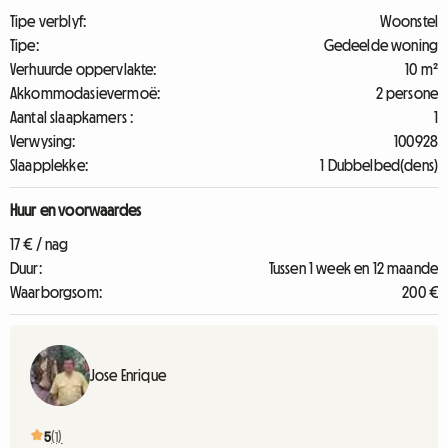
Tipe verblyf:
Woonstel
Tipe:
Gedeelde woning
Verhuurde oppervlakte:
10 m²
Akkommodasievermoë:
2 persone
Aantal slaapkamers :
1
Verwysing:
100928
Slaapplekke:
1 Dubbelbed(dens)
Huur en voorwaardes
17 € / nag
Duur:
Tussen 1 week en 12 maande
Waarborgsom:
200 €
Jose Enrique
5
(1)