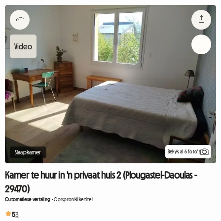
Bekyk al 6 foto's
Slaapkamer
Kamer te huur in 'n privaat huis 2 (Plougastel-Daoulas -
29470)
Outomatiese vertaling
-
Oorspronklike titel
5
3