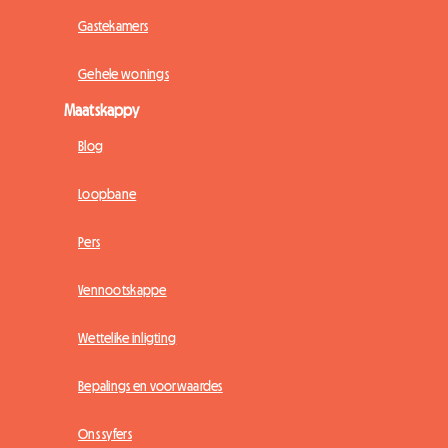
Gastekamers
Gehele wonings
Maatskappy
Blog
Loopbane
Pers
Vennootskappe
Wettelike inligting
Bepalings en voorwaardes
Ons syfers