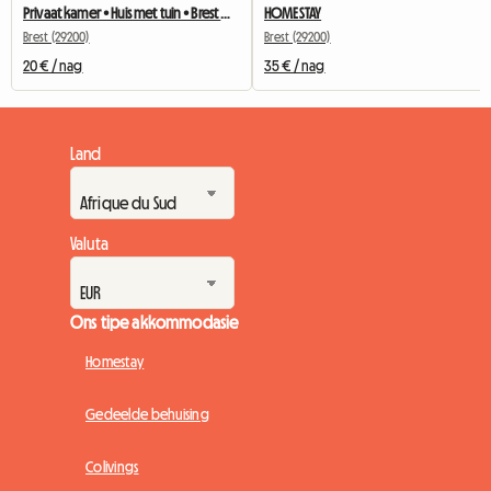
Privaat kamer • Huis met tuin • Brest Quartier Europe
HOMESTAY
Brest (29200)
Brest (29200)
20 € / nag
35 € / nag
Land
Valuta
Ons tipe akkommodasie
Homestay
Gedeelde behuising
Colivings