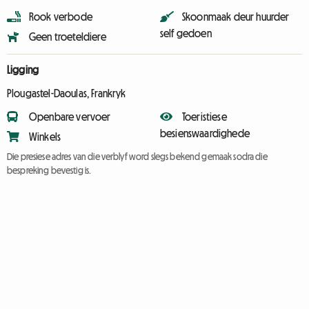
Rook verbode
Skoonmaak deur huurder
self gedoen
Geen troeteldiere
Ligging
Plougastel-Daoulas, Frankryk
Openbare vervoer
Toeristiese
besienswaardighede
Winkels
Die presiese adres van die verblyf word slegs bekend gemaak sodra die
bespreking bevestig is.