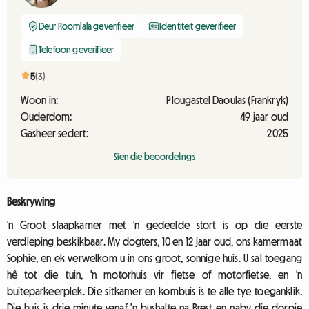
Deur Roomlala geverifieer
Identiteit geverifieer
Telefoon geverifieer
5
(3)
Woon in:
Plougastel Daoulas (Frankryk)
Ouderdom:
49 jaar oud
Gasheer sedert:
2025
Sien die beoordelings
Beskrywing
'n Groot slaapkamer met 'n gedeelde stort is op die eerste
verdieping beskikbaar. My dogters, 10 en 12 jaar oud, ons kamermaat
Sophie, en ek verwelkom u in ons groot, sonnige huis. U sal toegang
hê tot die tuin, 'n motorhuis vir fietse of motorfietse, en 'n
buiteparkeerplek. Die sitkamer en kombuis is te alle tye toeganklik.
Die huis is drie minute vanaf 'n bushalte na Brest en naby die dorpie