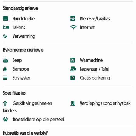
Standaardgeriewe
Handdoeke
Klerekas/Laaikas
Lakens
Internet
Verwarming
Bykomende geriewe
Seep
Wasmachine
Sjampoe
Lessenaar / Tafel
Strykyster
Gratis parkering
Spesifikasies
Geskik vir gesinne en
Verdiepings sonder hysbak
kinders
Troeteldiere op die perseel
Huisreëls van die verblyf