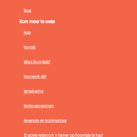
Nuus
Kom meer te wete
Hulp
Kontak
Wie is Roomlala?
Hoe werk dit?
Versekering
Vertrouensentrum
Resensies en kommentaar
12 goeie redes om 'n kamer op Roomlala te huur