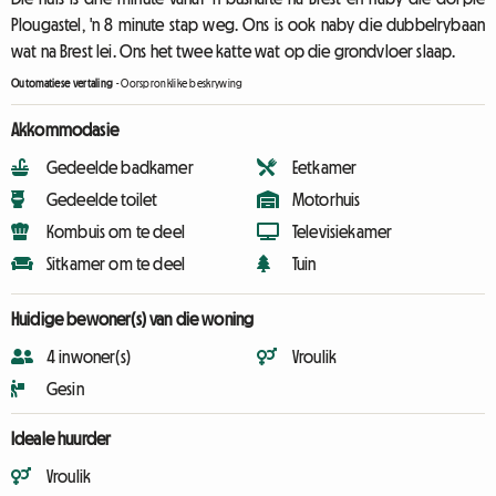
Plougastel, 'n 8 minute stap weg. Ons is ook naby die dubbelrybaan
wat na Brest lei. Ons het twee katte wat op die grondvloer slaap.
Outomatiese vertaling
-
Oorspronklike beskrywing
Akkommodasie
Gedeelde badkamer
Eetkamer
Gedeelde toilet
Motorhuis
Kombuis om te deel
Televisiekamer
Sitkamer om te deel
Tuin
Huidige bewoner(s) van die woning
4 inwoner(s)
Vroulik
Gesin
Ideale huurder
Vroulik