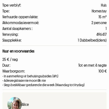
Tipe verblyf:
Huis
Tipe:
Homestay
Verhuurde oppervlakte:
15 m²
Akkommodasievermoë:
2 persone
Aantal slaapkamers :
1
Verwysing:
496417
Slaapplekke:
1 Dubbelbed(dens)
Huur en voorwaardes
25 € / nag
Duur:
Tot en met 4 nagte
Waarborgsom:
100 €
- In aanmerking vir behuisingsubsidies (APL)
- Adresregistrasie nie moontlik nie
- Slegs beskikbaar gedurende die week (Maandag tot Vrydag)
Alice