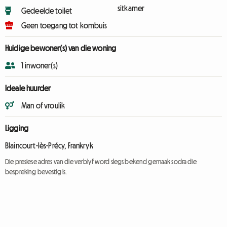
sitkamer
Gedeelde toilet
Geen toegang tot kombuis
Huidige bewoner(s) van die woning
1 inwoner(s)
Ideale huurder
Man of vroulik
Ligging
Blaincourt-lès-Précy, Frankryk
Die presiese adres van die verblyf word slegs bekend gemaak sodra die
bespreking bevestig is.