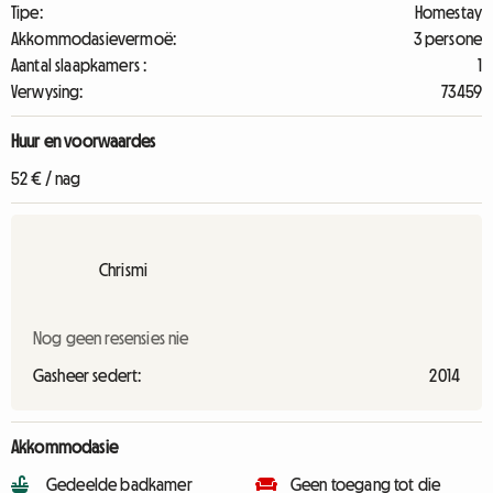
Tipe:
Homestay
Akkommodasievermoë:
3 persone
Aantal slaapkamers :
1
Verwysing:
73459
Huur en voorwaardes
52 € / nag
Chrismi
Nog geen resensies nie
Gasheer sedert:
2014
Akkommodasie
Gedeelde badkamer
Geen toegang tot die