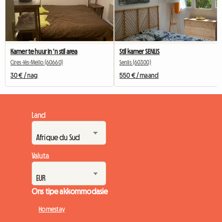
Kamer te huur in 'n stil area
Stil kamer SENLIS
Cires-lès-Mello (60660)
Senlis (60300)
30 € / nag
550 € / maand
Land
Valuta
Ons tipe akkommodasie
Homestay