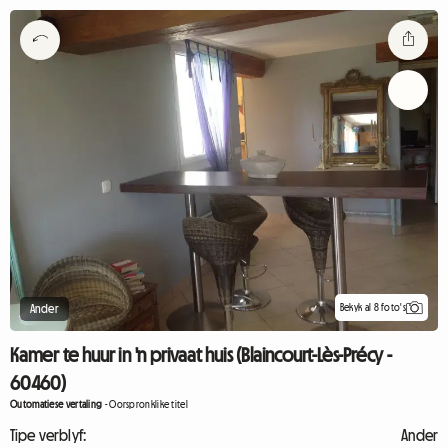
Bekyk al 8 foto's
Ander
Kamer te huur in 'n privaat huis (Blaincourt-Lès-Précy -
60460)
Outomatiese vertaling
-
Oorspronklike titel
Tipe verblyf:
Ander