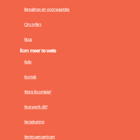
Bepalings en voorwaardes
Ons syfers
Nuus
Kom meer te wete
Hulp
Kontak
Wie is Roomlala?
Hoe werk dit?
Versekering
Vertrouensentrum