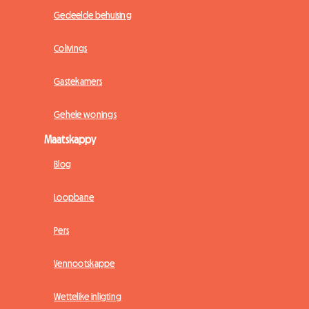
Gedeelde behuising
Colivings
Gastekamers
Gehele wonings
Maatskappy
Blog
Loopbane
Pers
Vennootskappe
Wettelike inligting