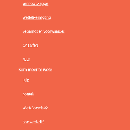
Vennootskappe
Wettelike inligting
Bepalings en voorwaardes
Ons syfers
Nuus
Kom meer te wete
Hulp
Kontak
Wie is Roomlala?
Hoe werk dit?