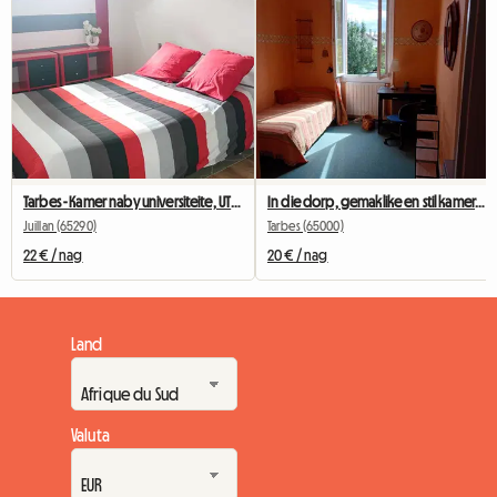
Tarbes - Kamer naby universiteite, UTTOP, IFSI, Lughawe
In die dorp, gemaklike en stil kamer, hartlike verwelkoming
Juillan (65290)
Tarbes (65000)
22 € / nag
20 € / nag
Land
Valuta