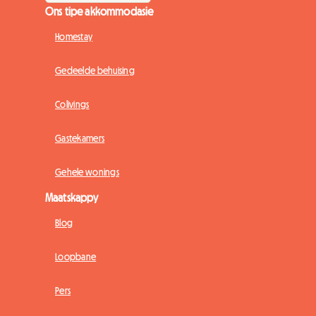
Ons tipe akkommodasie
Homestay
Gedeelde behuising
Colivings
Gastekamers
Gehele wonings
Maatskappy
Blog
Loopbane
Pers