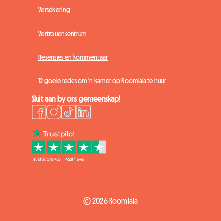
Versekering
Vertrouensentrum
Resensies en kommentaar
12 goeie redes om 'n kamer op Roomlala te huur
Sluit aan by ons gemeenskap!
© 2026 Roomlala