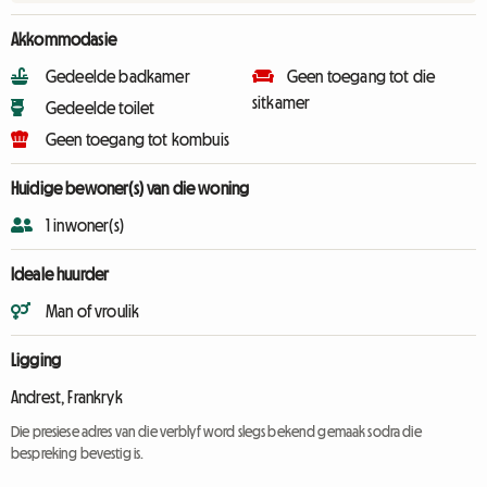
Akkommodasie
Gedeelde badkamer
Geen toegang tot die
sitkamer
Gedeelde toilet
Geen toegang tot kombuis
Huidige bewoner(s) van die woning
1 inwoner(s)
Ideale huurder
Man of vroulik
Ligging
Andrest, Frankryk
Die presiese adres van die verblyf word slegs bekend gemaak sodra die
bespreking bevestig is.