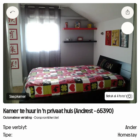
Bekyk al 4 foto's
Slaapkamer
Kamer te huur in 'n privaat huis (Andrest - 65390)
Outomatiese vertaling
-
Oorspronklike titel
Tipe verblyf:
Ander
Tipe:
Homestay