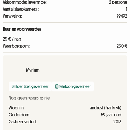
Akkommodasievermoë:
2 persone
Aantal slaapkamers :
1
Verwysing:
79492
Huur en voorwaardes
25 € / nag
Waarborgsom:
250 €
Myriam
Identiteit geverifieer
Telefoon geverifieer
Nog geen resensies nie
Woon in:
andrest (Frankryk)
Ouderdom:
59 jaar oud
Gasheer sedert:
2013