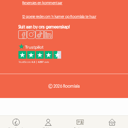
Resensies en kommentaar
12 goeie redes om 'n kamer op Roomlala te huur
Sluit aan by ons gemeenskap!
© 2026 Roomlala