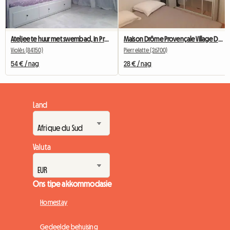
Ateljee te huur met swembad, in Provence
Maison Drôme Provençale Village De LA GARDE ADHEMAR
Violès (84150)
Pierrelatte (26700)
54 € / nag
28 € / nag
Land
Valuta
Ons tipe akkommodasie
Homestay
Gedeelde behuising