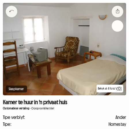
Bekyk al 4 foto's
Slaapkamer
Kamer te huur in 'n privaat huis
Outomatiese vertaling
-
Oorspronklike titel
Tipe verblyf:
Ander
Tipe:
Homestay