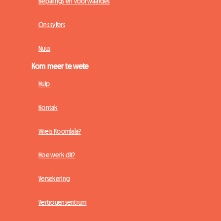
Bepalings en voorwaardes
Ons syfers
Nuus
Kom meer te wete
Hulp
Kontak
Wie is Roomlala?
Hoe werk dit?
Versekering
Vertrouensentrum