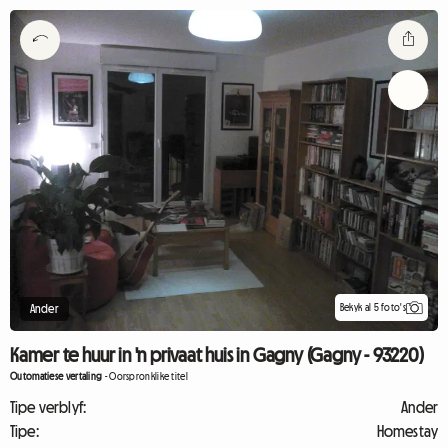
Bekyk al 5 foto's
Ander
Kamer te huur in 'n privaat huis in Gagny (Gagny - 93220)
Outomatiese vertaling
-
Oorspronklike titel
Tipe verblyf:
Ander
Tipe:
Homestay