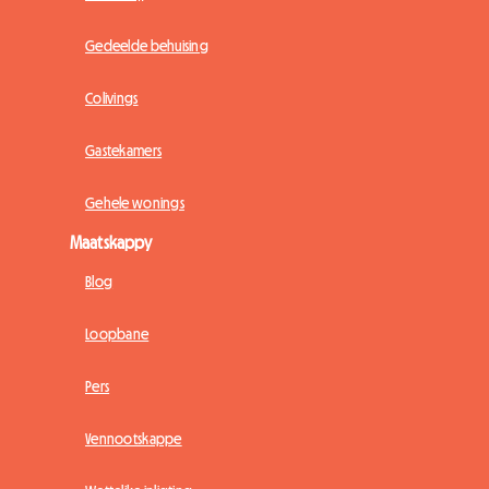
Gedeelde behuising
Colivings
Gastekamers
Gehele wonings
Maatskappy
Blog
Loopbane
Pers
Vennootskappe