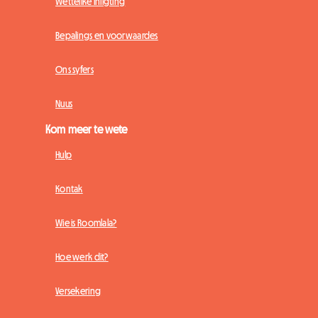
Wettelike inligting
Bepalings en voorwaardes
Ons syfers
Nuus
Kom meer te wete
Hulp
Kontak
Wie is Roomlala?
Hoe werk dit?
Versekering