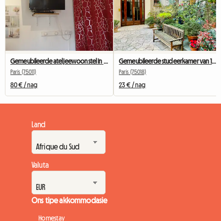
Gemeubileerde ateljeewoonstel in Bastille vir studente, interns of sakereisigers.
Gemeubileerde studeerkamer van 10 m² - Parys Sentraal - Stil en helder
Paris (75011)
Paris (75018)
80 € / nag
23 € / nag
Land
Valuta
Ons tipe akkommodasie
Homestay