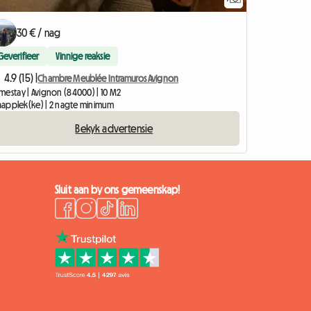
30 € / nag
Geverifieer
Vinnige reaksie
4.9 (15) |
Chambre Meublée Intramuros Avignon
mestay | Avignon (84000) | 10 M2
slaapplek(ke) | 2 nagte minimum
Bekyk advertensie
Sluit aan by ons gemeenskap!