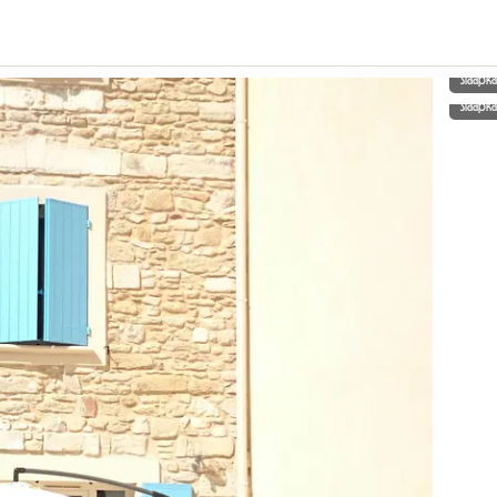
Slaapk
Slaapk