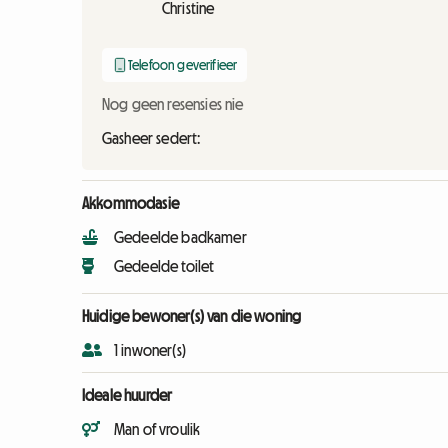
Christine
Telefoon geverifieer
Nog geen resensies nie
Gasheer sedert:
Akkommodasie
Gedeelde badkamer
Gedeelde toilet
Huidige bewoner(s) van die woning
1 inwoner(s)
Ideale huurder
Man of vroulik