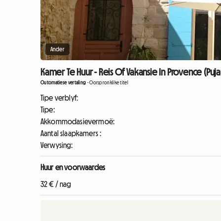
Ander
Kamer Te Huur - Reis Of Vakansie In Provence (Pujau
Outomatiese vertaling
-
Oorspronklike titel
Tipe verblyf:
Tipe:
Akkommodasievermoë:
Aantal slaapkamers :
Verwysing:
Huur en voorwaardes
32 € / nag