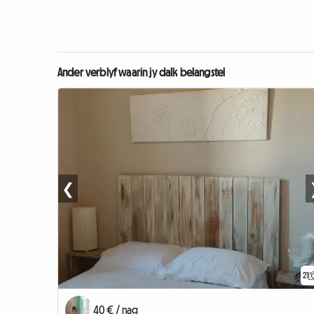
Ander verblyf waarin jy dalk belangstel
❮
21
40 € / nag