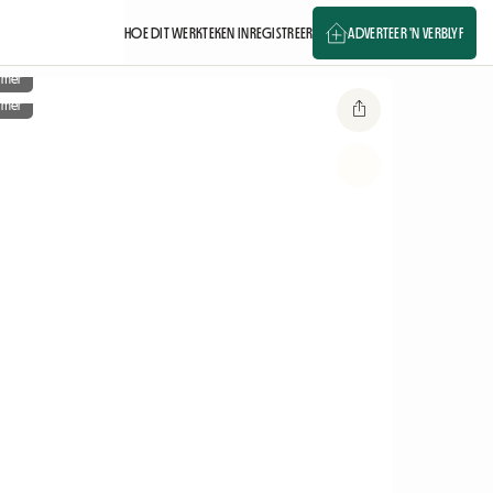
HOE DIT WERK
TEKEN IN
REGISTREER
ADVERTEER 'N VERBLYF
amer
amer