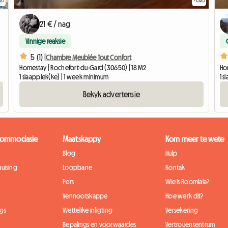
21 € / nag
Vinnige reaksie
5 (1) |
Chambre Meublée Tout Confort
Homestay | Rochefort-du-Gard (30650) | 18 M2
Ho
1 slaapplek(ke) | 1 week minimum
1 
Bekyk advertensie
kkommodasie
Maatskappy
Kom meer te wete
Blog
Hulp
uising
Loopbane
Kontak
Pers
Wie is Roomlala?
Vennootskappe
Hoe werk dit?
gs
Wettelike inligting
Versekering
Bepalings en voorwaardes
Vertrouensentrum