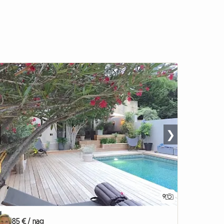
❯
9
85 € / nag