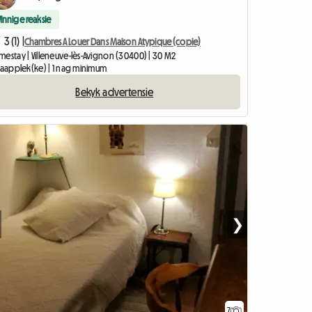
Vinnige reaksie
3 (1) |
Chambres A Louer Dans Maison Atypique (copie)
mestay | Villeneuve-lès-Avignon (30400) | 30 M2
slaapplek(ke) | 1 nag minimum
Bekyk advertensie
❯
7