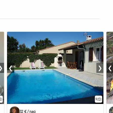
❯
❮
❯
❮
5
32 € / nag