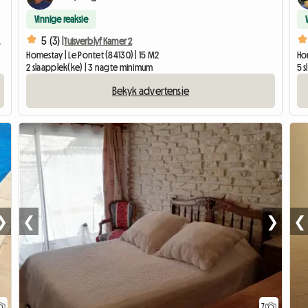
Vinnige reaksie
5 (3) |
 Marcoule
Tuisverblyf Kamer 2
Homestay | Le Pontet (84130) | 15 M2
Ho
2 slaapplek(ke) | 3 nagte minimum
5 
Bekyk advertensie
❯
❮
❯
❮
7