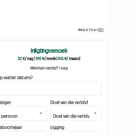
Bekyk al 3 foto's
Inligtingversoek
32 €
/ nag
|
190 €
/ week
|
816 €
/ maand
Minimum verblyf: 1 nag
p watter datums?
isiger
Doel van die verblyf
eboortejaar
Ligging