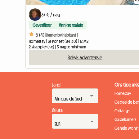
37 € / nag
Geverifieer
Vinnige reaksie
5 (4) |
Kamer by Habitant 1
Homestay | Le Pontet (84130) | 12 M2
2 slaapplek(ke) | 3 nagte minimum
Bekyk advertensie
Land
Ons tipe a
Homestay
Gedeelde beh
Valuta
Colivings
Gastekamers
Gehele wonin