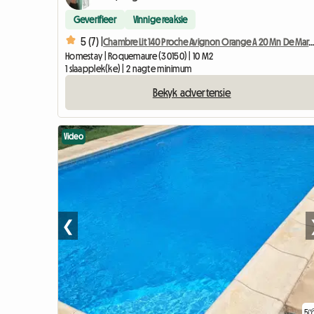
Geverifieer
Vinnige reaksie
5 (7) |
Chambre Lit 140 Proche Avignon Orange A 20 Mn De
Homestay | Roquemaure (30150) | 10 M2
1 slaapplek(ke) | 2 nagte minimum
Bekyk advertensie
Video
❮
5