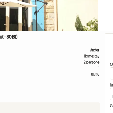
t - 30131)
Ander
Homestay
2 persone
O
1
81748
Re
G