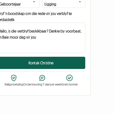
ryf 'n boodskap om die rede vir jou verblyf te
erduidelik
Kontak Christine
Veilige betaling
Ondersteuning 7 dae per week
Gratis kontak