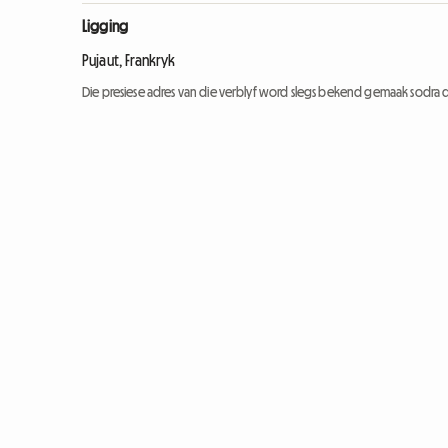
Ligging
Pujaut, Frankryk
Die presiese adres van die verblyf word slegs bekend gemaak sodra d