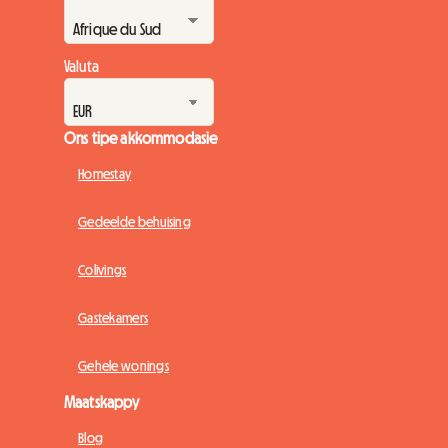
Valuta
Ons tipe akkommodasie
Homestay
Gedeelde behuising
Colivings
Gastekamers
Gehele wonings
Maatskappy
Blog