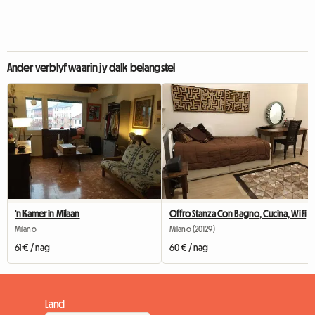
Ander verblyf waarin jy dalk belangstel
'n Kamer in Milaan
Offro Stanza Con Bagno, Cucina, Wi Fi
Milano
Milano (20129)
61 € / nag
60 € / nag
Land