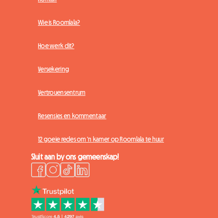
Wie is Roomlala?
Hoe werk dit?
Versekering
Vertrouensentrum
Resensies en kommentaar
12 goeie redes om 'n kamer op Roomlala te huur
Sluit aan by ons gemeenskap!