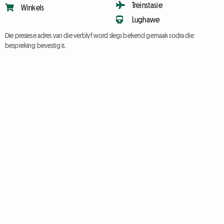
Treinstasie
Winkels
Lughawe
Die presiese adres van die verblyf word slegs bekend gemaak sodra die
bespreking bevestig is.