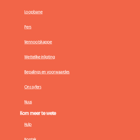
Loopbane
Pers
Vennootskappe
Wettelike inligting
Bepalings en voorwaardes
Ons syfers
Nuus
Kom meer te wete
Hulp
Kontak