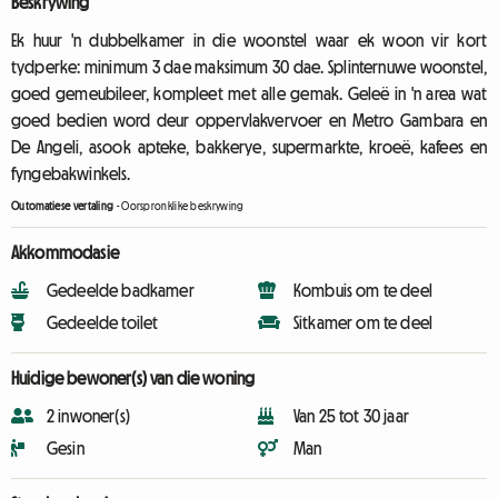
Beskrywing
Ek huur 'n dubbelkamer in die woonstel waar ek woon vir kort
tydperke: minimum 3 dae maksimum 30 dae. Splinternuwe woonstel,
goed gemeubileer, kompleet met alle gemak. Geleë in 'n area wat
goed bedien word deur oppervlakvervoer en Metro Gambara en
De Angeli, asook apteke, bakkerye, supermarkte, kroeë, kafees en
fyngebakwinkels.
Outomatiese vertaling
-
Oorspronklike beskrywing
Akkommodasie
Gedeelde badkamer
Kombuis om te deel
Gedeelde toilet
Sitkamer om te deel
Huidige bewoner(s) van die woning
2 inwoner(s)
Van 25 tot 30 jaar
Gesin
Man