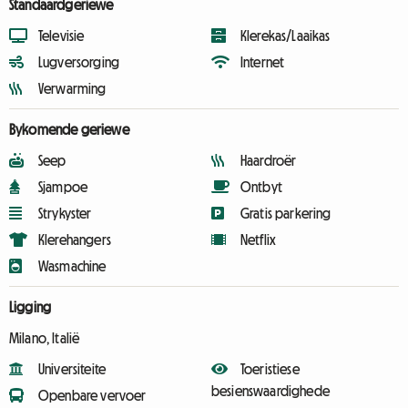
Standaardgeriewe
Televisie
Klerekas/Laaikas
Lugversorging
Internet
Verwarming
Bykomende geriewe
Seep
Haardroër
Sjampoe
Ontbyt
Strykyster
Gratis parkering
Klerehangers
Netflix
Wasmachine
Ligging
Milano, Italië
Universiteite
Toeristiese
besienswaardighede
Openbare vervoer