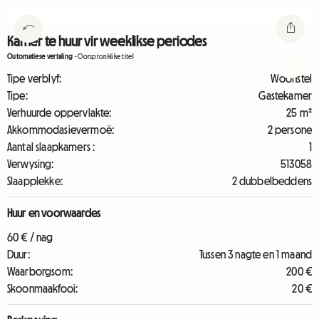
Kamer te huur vir weeklikse periodes
Outomatiese vertaling
-
Oorspronklike titel
Tipe verblyf:
Woonstel
Tipe:
Gastekamer
Verhuurde oppervlakte:
25 m²
Akkommodasievermoë:
2 persone
Aantal slaapkamers :
1
Verwysing:
513058
Slaapplekke:
2 dubbelbeddens
Huur en voorwaardes
60 € / nag
Duur:
Tussen 3 nagte en 1 maand
Waarborgsom:
200 €
Skoonmaakfooi:
20 €